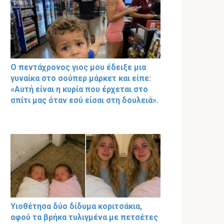
Ο πεντάχρονος γιος μου έδειξε μια
γυναίκα στο σούπερ μάρκετ και είπε:
«Αυτή είναι η κυρία που έρχεται στο
σπίτι μας όταν εσύ είσαι στη δουλειά».
Υιοθέτησα δύο δίδυμα κοριτσάκια,
αφού τα βρήκα τυλιγμένα με πετσέτες