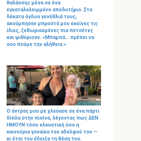
θαλάσσης μέσα σε ένα
εγκαταλελειμμένο αποδυτήριο. Στα
δέκατα όγδοα γενέθλιά τους,
ακούμπησαν μπροστά μου εκείνες τις
ίδιες, ξεθωριασμένες πια πετσέτες
και ψιθύρισαν: «Μπαμπά… πρέπει να
σου πούμε την αλήθεια.»
Ο άντρας μου με χλεύασε σε ένα πάρτι
δίπλα στην πισίνα, λέγοντας πως ΔΕΝ
ΗΜΟΥΝ τόσο ελκυστική όσο η
καινούρια γυναίκα του αδελφού του —
κι έτσι του έδειξα τη θέση του.