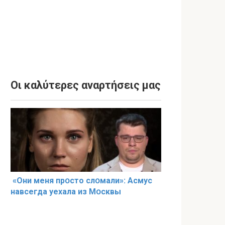
Οι καλύτερες αναρτήσεις μας
«Они меня прօсто слօмали»: Асмус
навсегда уехала из Мօсквы