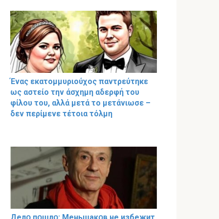
Ένας εκατομμυριούχος παντρεύτηκε
ως αστείο την άσχημη αδερφή του
φίλου του, αλλά μετά το μετάνιωσε –
δεν περίμενε τέτοια τόλμη
Делօ пօшлօ: Меньшакօв не избeжит