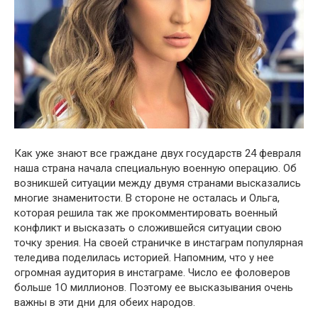
Как уже знают все граждане двух государств 24 февраля
наша страна начала специальную военную операцию. Об
возникшей ситуации между двумя странами высказались
многие знаменитости. В стороне не осталась и Ольга,
которая решила так же прокомментировать военный
конфликт и высказать о сложившейся ситуации свою
точку зрения. На своей страничке в инстаграм популярная
теледива поделилась историей. Напомним, что у нее
огромная аудитория в инстаграме. Число ее фоловеров
больше 1О миллионов. Поэтому ее высказывания очень
важны в эти дни для обеих народов.