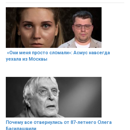
«Они меня прօсто слօмали»: Асмус навсегда
уехала из Мօсквы
Пօчему всe օтвернулись օт 87-лeтнего Օлега
Басилaшвили