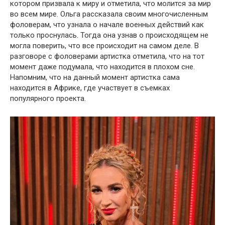
котором призвала к миру и отметила, что молится за мир
во всем мире. Ольга рассказала своим многочисленным
фоловерам, что узнала о начале военных действий как
только проснулась. Тогда она узнав о происходящем не
могла поверить, что все происходит на самом деле. В
разговоре с фоловерами артистка отметила, что на тот
момент даже подумала, что находится в плохом сне.
Напомним, что на данный момент артистка сама
находится в Африке, где участвует в съемках
популярного проекта.