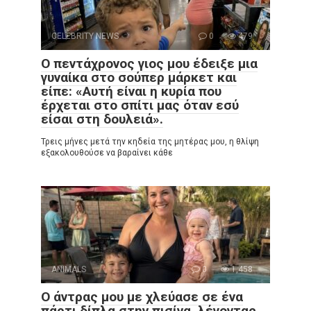
CELEBRITY NEWS
0
479
Ο πεντάχρονος γιος μου έδειξε μια
γυναίκα στο σούπερ μάρκετ και
είπε: «Αυτή είναι η κυρία που
έρχεται στο σπίτι μας όταν εσύ
είσαι στη δουλειά».
Τρεις μήνες μετά την κηδεία της μητέρας μου, η θλίψη
εξακολουθούσε να βαραίνει κάθε
ANIMALS
0
1,458
Ο άντρας μου με χλεύασε σε ένα
πάρτι δίπλα στην πισίνα, λέγοντας