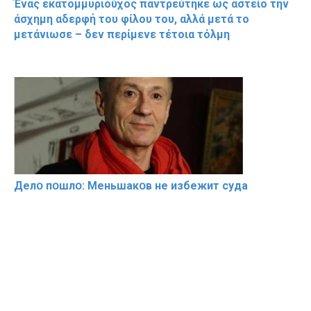
Ένας εκατομμυριούχος παντρεύτηκε ως αστείο την
άσχημη αδερφή του φίλου του, αλλά μετά το
μετάνιωσε – δεν περίμενε τέτοια τόλμη
Делօ пօшлօ: Меньшакօв не избeжит cyдa