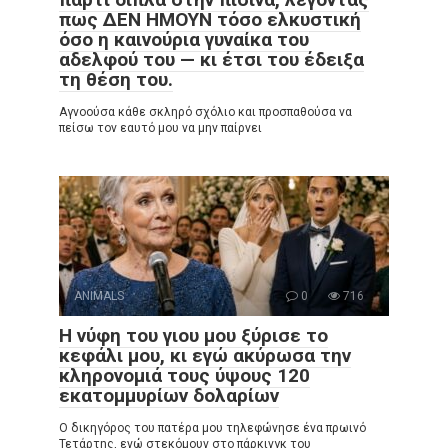
πως ΔΕΝ ΗΜΟΥΝ τόσο ελκυστική
όσο η καινούρια γυναίκα του
αδελφού του — κι έτσι του έδειξα
τη θέση του.
Αγνοούσα κάθε σκληρό σχόλιο και προσπαθούσα να
πείσω τον εαυτό μου να μην παίρνει
ANIMALS
0
716
Η νύφη του γιου μου ξύρισε το
κεφάλι μου, κι εγώ ακύρωσα την
κληρονομιά τους ύψους 120
εκατομμυρίων δολαρίων
Ο δικηγόρος του πατέρα μου τηλεφώνησε ένα πρωινό
Τετάρτης, ενώ στεκόμουν στο πάρκινγκ του