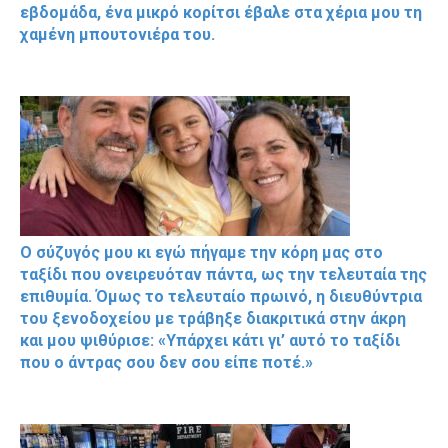
εβδομάδα, ένα μικρό κορίτσι έβαλε στα χέρια μου τη
χαμένη μπουτονιέρα του.
Ο σύζυγός μου κι εγώ πήγαμε την κόρη μας στο
ταξίδι που ονειρευόταν πάντα, ως την τελευταία της
επιθυμία. Όμως το τελευταίο πρωινό, η διευθύντρια
του ξενοδοχείου με τράβηξε διακριτικά στην άκρη
και μου ψιθύρισε: «Υπάρχει κάτι γι’ αυτό το ταξίδι
που ο άντρας σου δεν σου είπε ποτέ.»