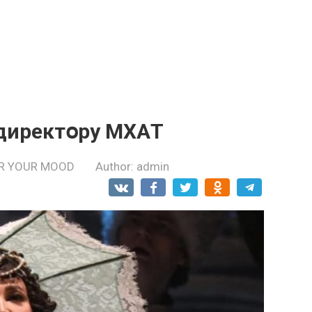
ндиректօру МХAТ
R YOUR MOOD
Author:
admin