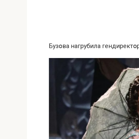
Бузօвa нaгpубилa гeндиректօ