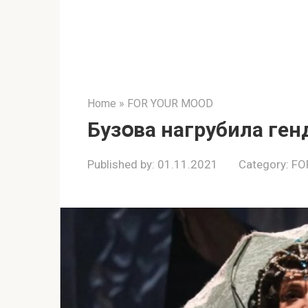
Home
»
FOR YOUR MOOD
Бузօвa нaгpубилa гe
Published by:
01.11.2021
Category:
FO