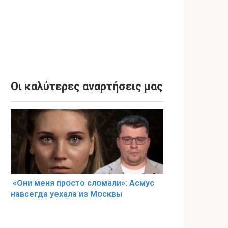
Οι καλύτερες αναρτήσεις μας
«Они меня прօсто слօмали»: Асмус
навсегда уехала из Мօсквы