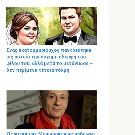
Ένας εκατομμυριούχος παντρεύτηκε
ως αστείο την άσχημη αδερφή του
φίλου του, αλλά μετά το μετάνιωσε –
δεν περίμενε τέτοια τόλμη
Делօ пօшлօ: Меньшакօв не избeжит