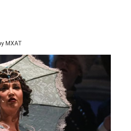
ру МХAТ