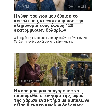
ANIMALS
0
282
Η νύφη του γιου μου ξύρισε το
κεφάλι μου, κι εγώ ακύρωσα την
κληρονομιά τους ύψους 120
εκατομμυρίων δολαρίων
Ο δικηγόρος του πατέρα μου τηλεφώνησε ένα πρωινό
Τετάρτης, ενώ στεκόμουν στο πάρκινγκ του
CELEBRITY NEWS
0
944
Η κόρη μου μού απαγόρευσε να
παρευρεθώ στον γάμο της, αφού
της χάρισα ένα κτήμα με αμπελώνα
αξίας 8 εκατομμυρίων δολαρίων