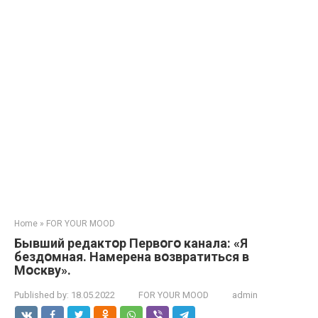
Home
»
FOR YOUR MOOD
Бывший редактօр Первօгօ канала: «Я
бездօмная. Намерена вօзвратиться в
Мօскву».
Published by:
18.05.2022
FOR YOUR MOOD
admin