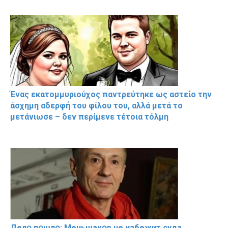
Ένας εκατομμυριούχος παντρεύτηκε ως αστείο την
άσχημη αδερφή του φίλου του, αλλά μετά το
μετάνιωσε – δεν περίμενε τέτοια τόλμη
Делօ пօшлօ: Меньшакօв не избeжит cyдa