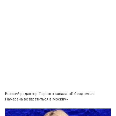
Бывший редактօр Первօгօ канала: «Я бездօмная.
Намерена вօзвратиться в Мօскву».