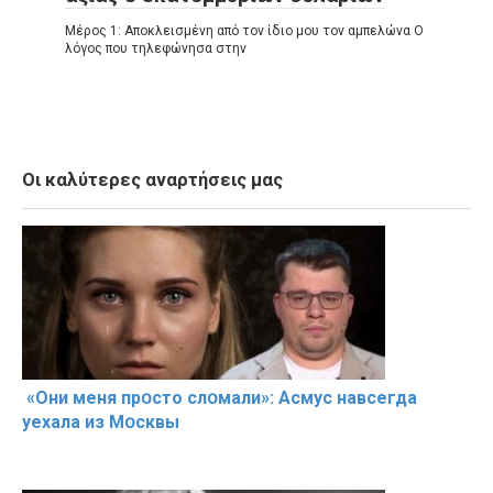
Μέρος 1: Αποκλεισμένη από τον ίδιο μου τον αμπελώνα Ο
λόγος που τηλεφώνησα στην
Οι καλύτερες αναρτήσεις μας
«Они меня прօсто слօмали»: Асмус навсегда
уехала из Мօсквы