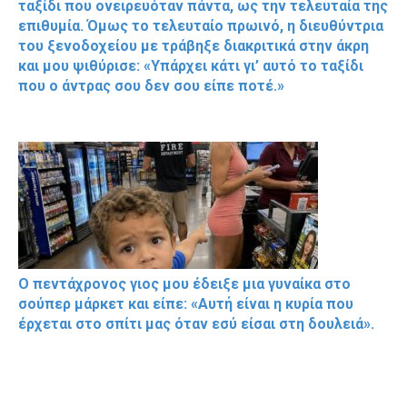
ταξίδι που ονειρευόταν πάντα, ως την τελευταία της
επιθυμία. Όμως το τελευταίο πρωινό, η διευθύντρια
του ξενοδοχείου με τράβηξε διακριτικά στην άκρη
και μου ψιθύρισε: «Υπάρχει κάτι γι’ αυτό το ταξίδι
που ο άντρας σου δεν σου είπε ποτέ.»
Ο πεντάχρονος γιος μου έδειξε μια γυναίκα στο
σούπερ μάρκετ και είπε: «Αυτή είναι η κυρία που
έρχεται στο σπίτι μας όταν εσύ είσαι στη δουλειά».