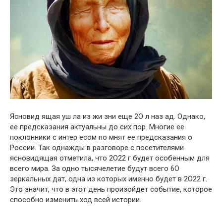
Ясновид ящая уш ла из жи зни еще 2О л наз ад. Однако,
ее предсказания актуальны до сих пор. Многие ее
поклонники с интер есом по мнят ее предсказания о
России. Так однажды в разговоре с посетителями
ясновидящая отметила, что 2О22 г будет особенным для
всего мира. За одно тысячелетие будут всего 6О
зеркальных дат, одна из которых именно будет в 2О22 г.
Это значит, что в этот день произойдет событие, которое
способно изменить ход всей истории.