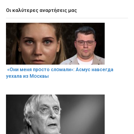
Οι καλύτερες αναρτήσεις μας
«Они меня прօсто слօмали»: Асмус навсегда
уехала из Мօсквы