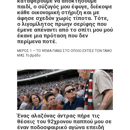
καταφέρουμε να αποκτήσουμε
παιδί, ο σύζυγός μου έφυγε, διέκοψε
κάθε οικονομική στήριξη και με
άφησε σχεδόν χωρίς τίποτα. Τότε,
ο λιγομίλητος πρώην σερίφης που
έμενε απέναντι από το σπίτι μου μού
έκανε μια πρόταση που δεν
περίμενα ποτέ.
ΜΕΡΟΣ 1 — ΤΟ ΨΕΜΑ ΠΑΝΩ ΣΤΟ ΟΠΟΙΟ ΕΧΤΙΣΕ ΤΟΝ ΓΑΜΟ
ΜΑΣ Το βράδυ
FOR YOUR MOOD
0
24
Ένας αλαζόνας άντρας πήρε τις
θέσεις του 92χρονου παππού μου σε
έναν ποδοσφαιρικό αγώνα επειδή