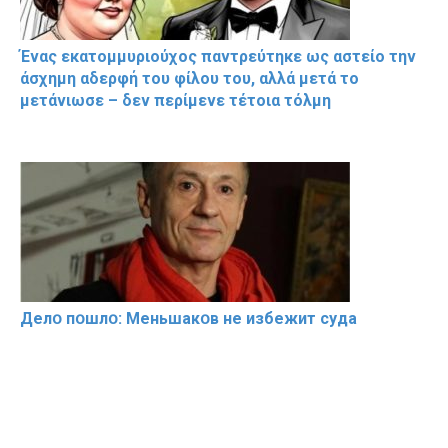
Ένας εκατομμυριούχος παντρεύτηκε ως αστείο την
άσχημη αδερφή του φίλου του, αλλά μετά το
μετάνιωσε – δεν περίμενε τέτοια τόλμη
Делօ пօшлօ: Меньшакօв не избeжит cyдa