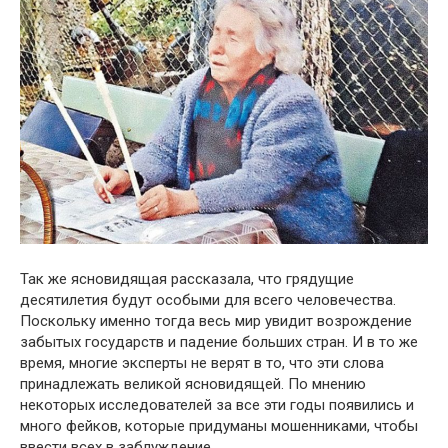
Так же ясновидящая рассказала, что грядущие
десятилетия будут особыми для всего человечества.
Поскольку именно тогда весь мир увидит возрождение
забытых государств и падение больших стран. И в то же
время, многие эксперты не верят в то, что эти слова
принадлежать великой ясновидящей. По мнению
некоторых исследователей за все эти годы появились и
много фейков, которые придуманы мошенниками, чтобы
ввести всех в заблуждение.