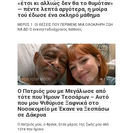
«έτσι κι αλλιώς δεν θα το θυμόταν»
— πέντε λεπτά αργότερα, η μοίρα
τού έδωσε ένα σκληρό μάθημα
ΜΕΡΟΣ 1: ΟΙ ΘΕΣΕΙΣ ΠΟΥ ΠΕΡΙΜΕΝΕ ΜΙΑ ΟΛΟΚΛΗΡΗ ΖΩΗ
ΝΑ ΔΕΙ Ο ενενηνταδυάχρονος παππούς
FOR YOUR MOOD
0
19
Ο Πατριός μου με Μεγάλωσε από
τότε που Ήμουν Τεσσάρων – Αυτό
που μου Ψιθύρισε Ξαφνικά στο
Νοσοκομείο με Έκανε να Ξεσπάσω
σε Δάκρυα
Ο πατριός μου, ο Φρανκ, ήταν μέρος της ζωής μου από
τότε που ήμουν