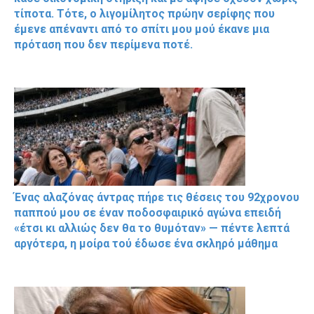
τίποτα. Τότε, ο λιγομίλητος πρώην σερίφης που
έμενε απέναντι από το σπίτι μου μού έκανε μια
πρόταση που δεν περίμενα ποτέ.
Ένας αλαζόνας άντρας πήρε τις θέσεις του 92χρονου
παππού μου σε έναν ποδοσφαιρικό αγώνα επειδή
«έτσι κι αλλιώς δεν θα το θυμόταν» — πέντε λεπτά
αργότερα, η μοίρα τού έδωσε ένα σκληρό μάθημα