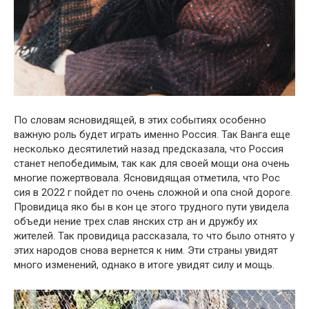
По словам ясновидящей, в этих событиях особенно
важную роль будет играть именно Россия. Так Ванга еще
несколько десятилетий назад предсказала, что Россия
станет непобедимым, так как для своей мощи она очень
многие пожертвовала. Ясновидящая отметила, что Рос
сия в 2О22 г пойдет по очень сложной и опа сной дороге.
Провидица яко бы в кон це этого трудного пути увидела
объеди нение трех слав янских стр ан и дружбу их
жителей. Так провидица рассказала, то что было отнято у
этих народов снова вернется к ним. Эти страны увидят
много изменений, однако в итоге увидят силу и мощь.