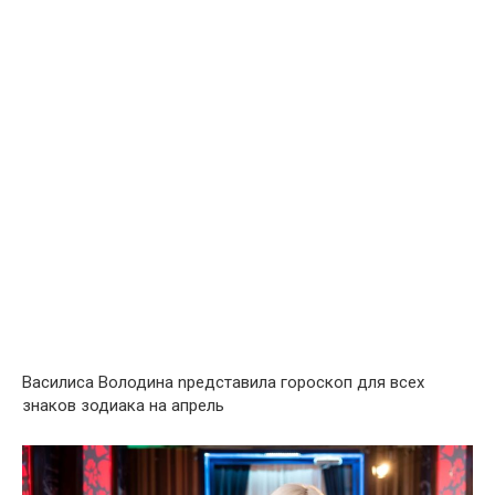
Василиса Володина nредставила гороскоп для всех
знаков зодиака на апрель