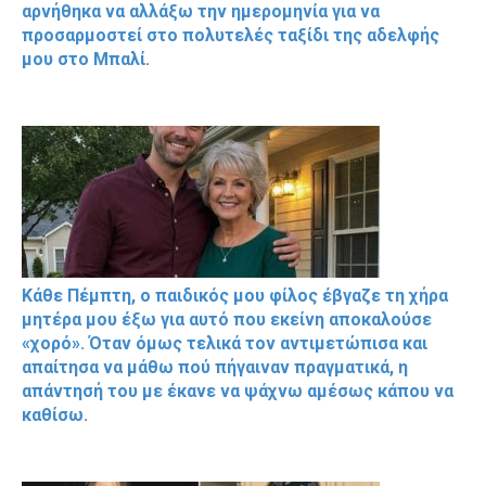
αρνήθηκα να αλλάξω την ημερομηνία για να
προσαρμοστεί στο πολυτελές ταξίδι της αδελφής
μου στο Μπαλί.
Κάθε Πέμπτη, ο παιδικός μου φίλος έβγαζε τη χήρα
μητέρα μου έξω για αυτό που εκείνη αποκαλούσε
«χορό». Όταν όμως τελικά τον αντιμετώπισα και
απαίτησα να μάθω πού πήγαιναν πραγματικά, η
απάντησή του με έκανε να ψάχνω αμέσως κάπου να
καθίσω.