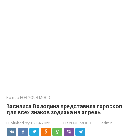
Home
»
FOR YOUR MOOD
Василиса Володина nредставила гороскоп
для всех знаков зодиака на апрель
Published by:
07.04.2022
FOR YOUR MOOD
admin