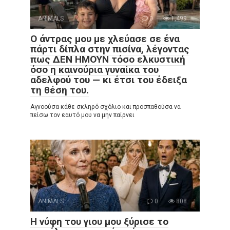
ANIMALS
0
1,499
Ο άντρας μου με χλεύασε σε ένα
πάρτι δίπλα στην πισίνα, λέγοντας
πως ΔΕΝ ΗΜΟΥΝ τόσο ελκυστική
όσο η καινούρια γυναίκα του
αδελφού του — κι έτσι του έδειξα
τη θέση του.
Αγνοούσα κάθε σκληρό σχόλιο και προσπαθούσα να
πείσω τον εαυτό μου να μην παίρνει
ANIMALS
0
808
Η νύφη του γιου μου ξύρισε το