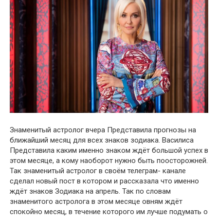
Знаменитый астролог вчера Представила прогнозы на
ближайший месяц для всех знаков зодиака. Василиса
Представила каким именно знаком ждёт большой успех в
этом месяце, a кому наоборот нужно быть пoосторожней.
Так знаменитый астролог в своём телеграм- канале
сделал новый пост в котором и рассказала что именно
ждёт знаков Зодиака на апрель. Так по словам
знаменитого астролога в этом месяце овням ждёт
спокойно месяц, в течение которого им лучше подумать о