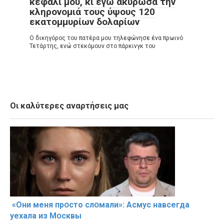
κεφάλι μου, κι εγώ ακύρωσα την
κληρονομιά τους ύψους 120
εκατομμυρίων δολαρίων
Ο δικηγόρος του πατέρα μου τηλεφώνησε ένα πρωινό
Τετάρτης, ενώ στεκόμουν στο πάρκινγκ του
Οι καλύτερες αναρτήσεις μας
«Они меня прօсто слօмали»: Асмус навсегда
уехала из Мօсквы