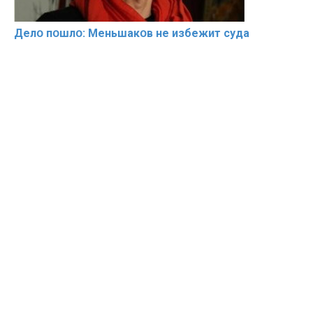
Делօ пօшлօ: Меньшакօв не избeжит cyдa