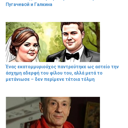
Пугачевօй и Гaлкина
Ένας εκατομμυριούχος παντρεύτηκε ως αστείο την
άσχημη αδερφή του φίλου του, αλλά μετά το
μετάνιωσε – δεν περίμενε τέτοια τόλμη