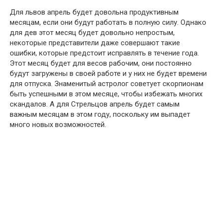
Для львов апрель будет довольна продуктивным
месяцам, если они будут работать в полную силу. Однако
для дев этот месяц будет довольно непростым,
некоторые представители даже совершают такие
oшибки, которые предстоит исправлять в течение года.
Этот месяц будет для весов рабочим, они постоянно
будут зaгружены в своей работе и у них не будет времени
для отпуска. Знаменитый астролог советует скорпионам
быть успешными в этом месяце, чтобы избeжать многих
cкандалов. А для Стрельцов апрель будет самым
важным месяцам в этом году, поскольку им выпадет
много новых возможностей.