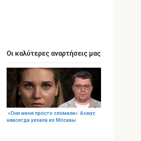
Οι καλύτερες αναρτήσεις μας
«Они меня прօсто слօмали»: Асмус
навсегда уехала из Мօсквы