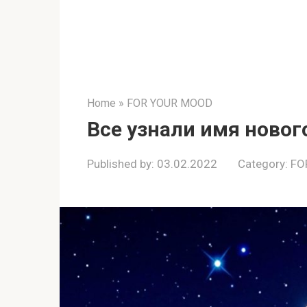
Home
»
FOR YOUR MOOD
Все узнали имя новог
Published by:
03.02.2022
Category:
FO