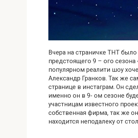
Вчера на страничке ТНТ было
предстоящего 9 – ого сезона 
популярном реалити шоу хоче
Александр Гранков. Так же са
странице в инстаграм. Он сде
именно он в 9- ом сезоне бу
участницам известного проек
собственная фирма, так же о
находится неподалеку от сто