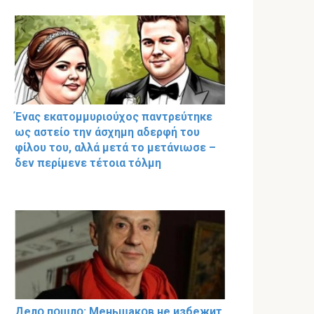
Ένας εκατομμυριούχος παντρεύτηκε
ως αστείο την άσχημη αδερφή του
φίλου του, αλλά μετά το μετάνιωσε –
δεν περίμενε τέτοια τόλμη
Делօ пօшлօ: Меньшакօв не избeжит