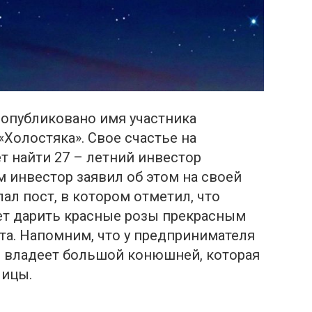
 опубликовано имя участника
«Холостяка». Свое счастье на
т найти 27 – летний инвестор
м инвестор заявил об этом на своей
лал пост, в котором отметил, что
дет дарить красные розы прекрасным
та. Напомним, что у предпринимателя
н владеет большой конюшней, которая
лицы.