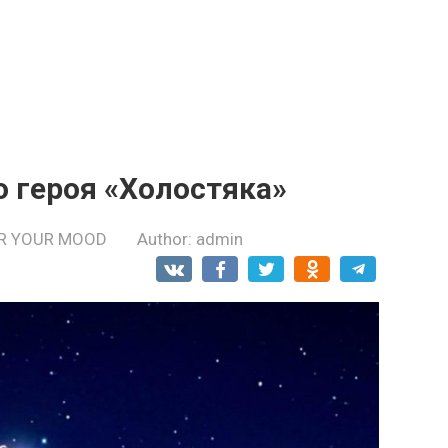
о героя «Холостяка»
R YOUR MOOD
Author:
admin