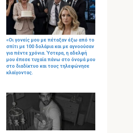
«Οι γονείς μου με πέταξαν έξω από το
σπίτι με 100 δολάρια και με αγνοούσαν
για πέντε χρόνια. Ύστερα, η αδελφή
μου έπεσε τυχαία πάνω στο όνομά μου
στο διαδίκτυο και τους τηλεφώνησε
κλαίγοντας.