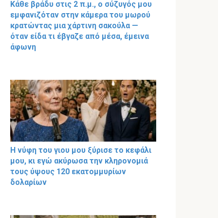
Κάθε βράδυ στις 2 π.μ., ο σύζυγός μου
εμφανιζόταν στην κάμερα του μωρού
κρατώντας μια χάρτινη σακούλα —
όταν είδα τι έβγαζε από μέσα, έμεινα
άφωνη
Η νύφη του γιου μου ξύρισε το κεφάλι
μου, κι εγώ ακύρωσα την κληρονομιά
τους ύψους 120 εκατομμυρίων
δολαρίων