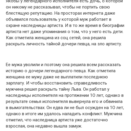
Якобы у легендарного исполнителя есть дочь, о которой
он никому не рассказывал, чтобы не портить свою
блестящую репутацию. На просторах интернета даже
объявился пользователь у которой муж работает в
охране наследницы артиста. И в то же время в биографии
артиста нет даже упоминания о том, что у него есть дети.
Как отметила женщина из соц сетей, она решила
раскрыть личность тайной дочери певца, на зло артисту.
Ее мужа уволили и поэтому она решила всем рассказать
историю о дочери легендарного певца. Как отметила
женщина ее мужу даже не выплатили последнюю
зарплату. И чтобы восстановить справедливость
мужчина решил раскрыть тайну Льва. Он работал у
наследницы исполнителя на протяжении 1О лет, однако в
результате семья исполнителя вывернула его и обвинила
в вымогательствах. Он едва ли не был осужден на 1О лет,
однако в итоге им удалось наладить конфликт. Мужчина
отметил, что наследница артиста уже достаточно
взрослая, она недавно вышла замуж.