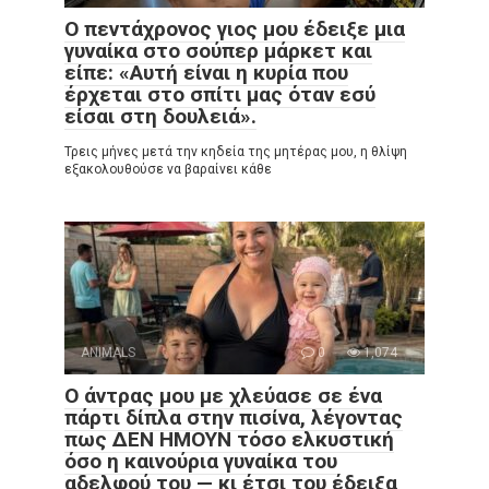
Ο πεντάχρονος γιος μου έδειξε μια
γυναίκα στο σούπερ μάρκετ και
είπε: «Αυτή είναι η κυρία που
έρχεται στο σπίτι μας όταν εσύ
είσαι στη δουλειά».
Τρεις μήνες μετά την κηδεία της μητέρας μου, η θλίψη
εξακολουθούσε να βαραίνει κάθε
ANIMALS
0
1,074
Ο άντρας μου με χλεύασε σε ένα
πάρτι δίπλα στην πισίνα, λέγοντας
πως ΔΕΝ ΗΜΟΥΝ τόσο ελκυστική
όσο η καινούρια γυναίκα του
αδελφού του — κι έτσι του έδειξα