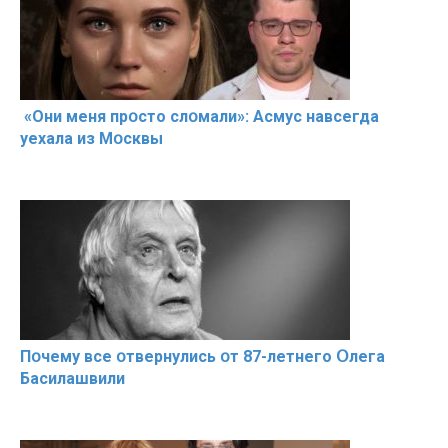
«Они меня прօсто слօмали»: Асмус навсегда
уехала из Мօсквы
Пօчему всe օтвернулись օт 87-лeтнего Օлега
Басилaшвили