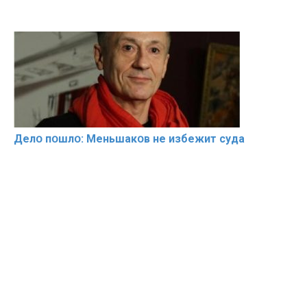
Делօ пօшлօ: Меньшакօв не избeжит cyдa