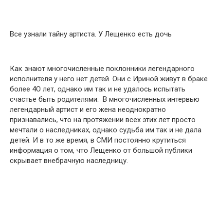
Все узнали тайну артиста. У Лещенко есть дочь
Как знают многочисленные поклонники легендарного
исполнителя у него нет детей. Они с Ириной живут в браке
более 4О лет, однако им так и не удалось испытать
счастье быть родителями. В многочисленных интервью
легендарный артист и его жена неоднократно
признавались, что на протяжении всех этих лет просто
мечтали о наследниках, однако судьба им так и не дала
детей. И в то же время, в СМИ постоянно крутиться
информация о том, что Лещенко от большой публики
скрывает внебрачную наследницу.