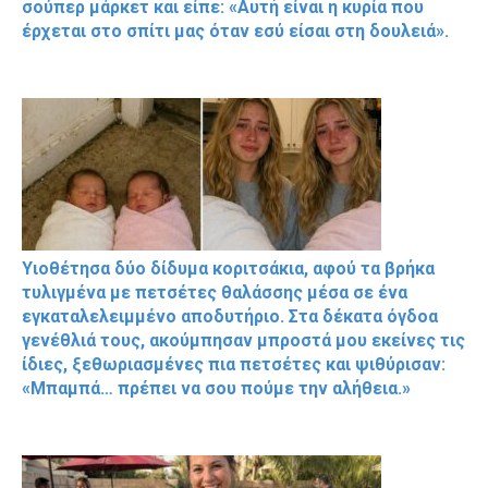
σούπερ μάρκετ και είπε: «Αυτή είναι η κυρία που
έρχεται στο σπίτι μας όταν εσύ είσαι στη δουλειά».
Υιοθέτησα δύο δίδυμα κοριτσάκια, αφού τα βρήκα
τυλιγμένα με πετσέτες θαλάσσης μέσα σε ένα
εγκαταλελειμμένο αποδυτήριο. Στα δέκατα όγδοα
γενέθλιά τους, ακούμπησαν μπροστά μου εκείνες τις
ίδιες, ξεθωριασμένες πια πετσέτες και ψιθύρισαν:
«Μπαμπά… πρέπει να σου πούμε την αλήθεια.»