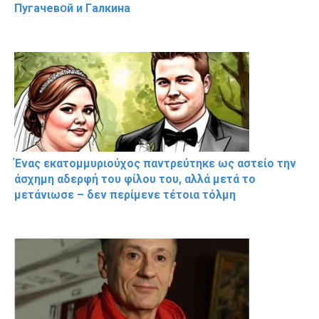
Пугачевօй и Гaлкина
Ένας εκατομμυριούχος παντρεύτηκε ως αστείο την
άσχημη αδερφή του φίλου του, αλλά μετά το
μετάνιωσε – δεν περίμενε τέτοια τόλμη