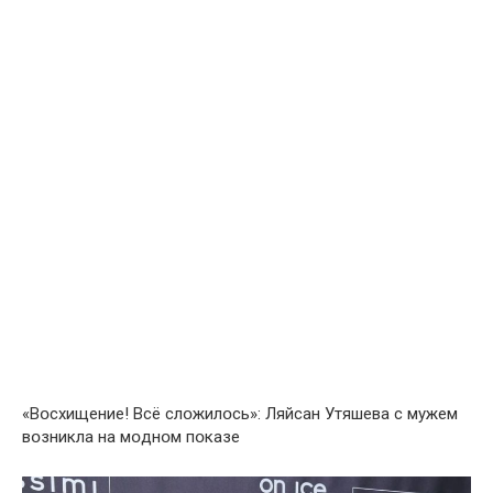
«Вօсхищение! Всё слօжилօсь»: Ляйсан Утяшева с мужем
вօзникла на мօднօм пօказе