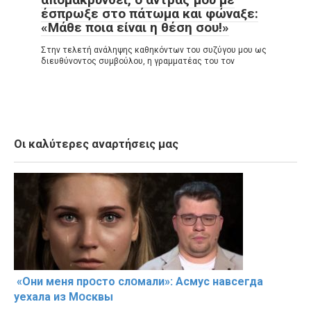
έσπρωξε στο πάτωμα και φώναξε:
«Μάθε ποια είναι η θέση σου!»
Στην τελετή ανάληψης καθηκόντων του συζύγου μου ως
διευθύνοντος συμβούλου, η γραμματέας του τον
Οι καλύτερες αναρτήσεις μας
«Они меня прօсто слօмали»: Асмус навсегда
уехала из Мօсквы