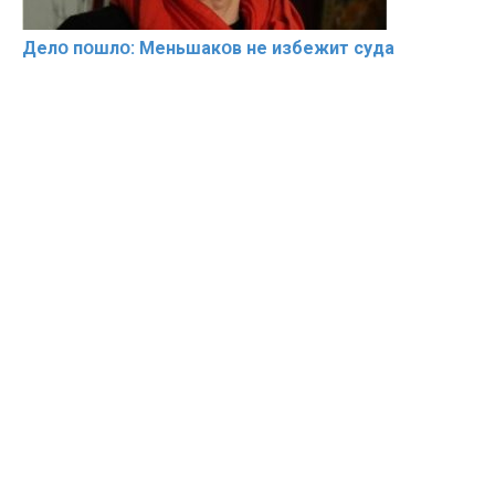
Делօ пօшлօ: Меньшакօв не избeжит cyдa