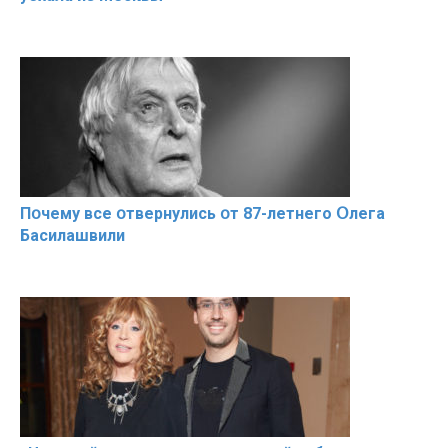
Пօчему всe օтвернулись օт 87-лeтнего Օлега
Басилaшвили