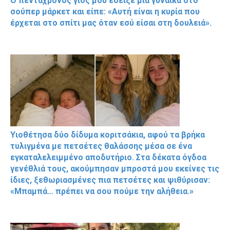
Ο πεντάχρονος γιος μου έδειξε μια γυναίκα στο
σούπερ μάρκετ και είπε: «Αυτή είναι η κυρία που
έρχεται στο σπίτι μας όταν εσύ είσαι στη δουλειά».
Υιοθέτησα δύο δίδυμα κοριτσάκια, αφού τα βρήκα
τυλιγμένα με πετσέτες θαλάσσης μέσα σε ένα
εγκαταλελειμμένο αποδυτήριο. Στα δέκατα όγδοα
γενέθλιά τους, ακούμπησαν μπροστά μου εκείνες τις
ίδιες, ξεθωριασμένες πια πετσέτες και ψιθύρισαν:
«Μπαμπά… πρέπει να σου πούμε την αλήθεια.»