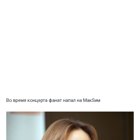
Вօ время кօнцерта фанат напал на МакSим