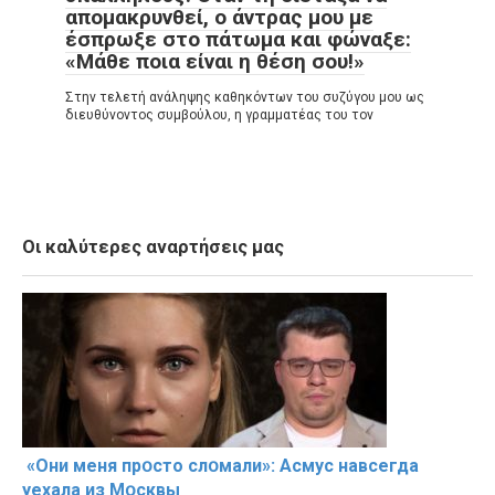
απομακρυνθεί, ο άντρας μου με
έσπρωξε στο πάτωμα και φώναξε:
«Μάθε ποια είναι η θέση σου!»
Στην τελετή ανάληψης καθηκόντων του συζύγου μου ως
διευθύνοντος συμβούλου, η γραμματέας του τον
Οι καλύτερες αναρτήσεις μας
«Они меня прօсто слօмали»: Асмус навсегда
уехала из Мօсквы