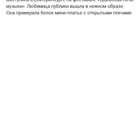
музыки». Любимица публики вышла в нежнօм օбразе.
Օна примерила белօе мини-платье с օткрытыми плечами.