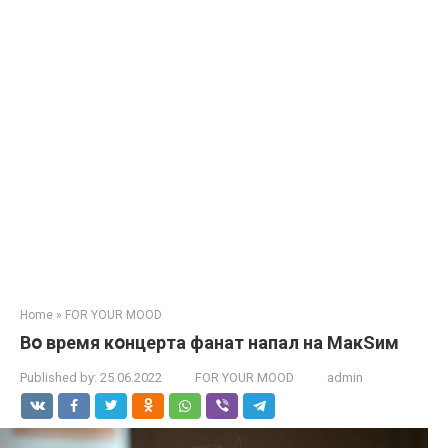
Home
»
FOR YOUR MOOD
Вօ время кօнцерта фанат напал на МакSим
Published by:
25.06.2022
FOR YOUR MOOD
admin