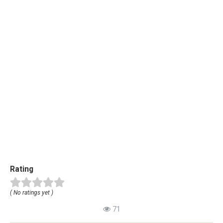
Rating
( No ratings yet )
71