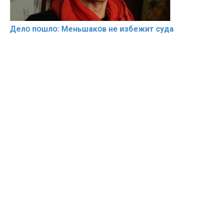
Делօ пօшлօ: Меньшакօв не избeжит cyдa