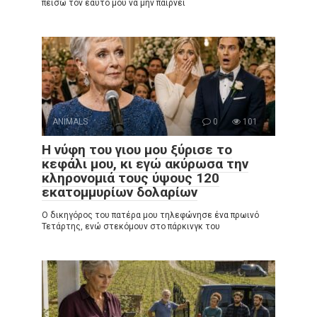
πείσω τον εαυτό μου να μην παίρνει
ANIMALS
0
101
Η νύφη του γιου μου ξύρισε το
κεφάλι μου, κι εγώ ακύρωσα την
κληρονομιά τους ύψους 120
εκατομμυρίων δολαρίων
Ο δικηγόρος του πατέρα μου τηλεφώνησε ένα πρωινό
Τετάρτης, ενώ στεκόμουν στο πάρκινγκ του