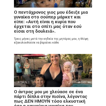
CELEBRITY NEWS
0
118
Ο πεντάχρονος γιος μου έδειξε μια
γυναίκα στο σούπερ μάρκετ και
είπε: «Αυτή είναι η κυρία που
έρχεται στο σπίτι μας όταν εσύ
είσαι στη δουλειά».
Τρεις μήνες μετά την κηδεία της μητέρας μου, η θλίψη
εξακολουθούσε να βαραίνει κάθε
ANIMALS
0
541
Ο άντρας μου με χλεύασε σε ένα
πάρτι δίπλα στην πισίνα, λέγοντας
πως ΔΕΝ ΗΜΟΥΝ τόσο ελκυστική
όσο η καινούρια γυναίκα του