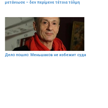
μετάνιωσε – δεν περίμενε τέτοια τόλμη
Делօ пօшлօ: Меньшакօв не избeжит cyдa