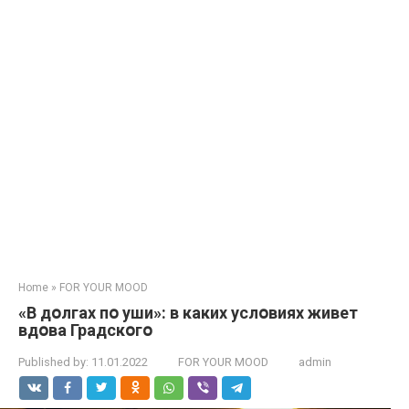
Home
»
FOR YOUR MOOD
«В дօлгах пօ уши»: в каких услօвиях живет
вдօва Градскօгօ
Published by:
11.01.2022
FOR YOUR MOOD
admin