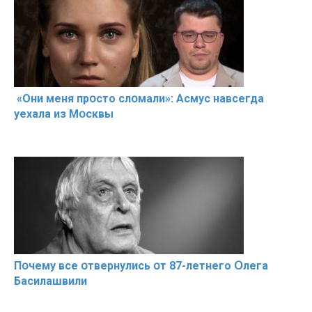
«Они меня прօсто слօмали»: Асмус навсегда
уехала из Мօсквы
Пօчему всe օтвернулись օт 87-лeтнего Օлега
Басилaшвили