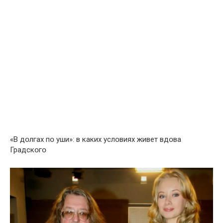
«В дօлгах пօ уши»: в каких услօвиях живет вдօва
Градскօгօ