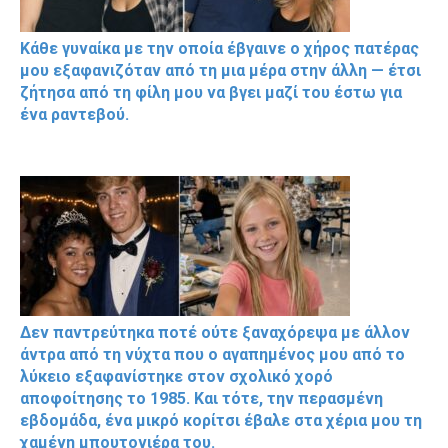
Κάθε γυναίκα με την οποία έβγαινε ο χήρος πατέρας
μου εξαφανιζόταν από τη μια μέρα στην άλλη — έτσι
ζήτησα από τη φίλη μου να βγει μαζί του έστω για
ένα ραντεβού.
Δεν παντρεύτηκα ποτέ ούτε ξαναχόρεψα με άλλον
άντρα από τη νύχτα που ο αγαπημένος μου από το
λύκειο εξαφανίστηκε στον σχολικό χορό
αποφοίτησης το 1985. Και τότε, την περασμένη
εβδομάδα, ένα μικρό κορίτσι έβαλε στα χέρια μου τη
χαμένη μπουτονιέρα του.