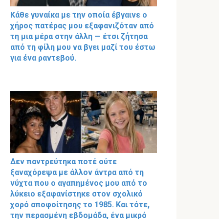
Κάθε γυναίκα με την οποία έβγαινε ο
χήρος πατέρας μου εξαφανιζόταν από
τη μια μέρα στην άλλη — έτσι ζήτησα
από τη φίλη μου να βγει μαζί του έστω
για ένα ραντεβού.
Δεν παντρεύτηκα ποτέ ούτε
ξαναχόρεψα με άλλον άντρα από τη
νύχτα που ο αγαπημένος μου από το
λύκειο εξαφανίστηκε στον σχολικό
χορό αποφοίτησης το 1985. Και τότε,
την περασμένη εβδομάδα, ένα μικρό