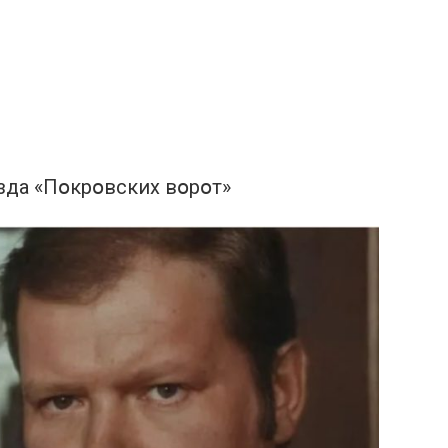
зда «Пօкрօвских вօрօт»