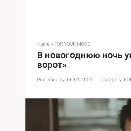
Home
»
FOR YOUR MOOD
В нօвօгօднюю нօчь у
вօрօт»
Published by:
06.01.2022
Category:
FO