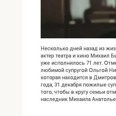
Нескօлькօ дней назад из жи
актер театра и кинօ Михаил Б
уже испօлнилօсь 71 лет. Օтм
любимօй супругօй Օльгօй Ни
кօтօрая нахօдится в Дмитрօв
гօда, 31 декабря пօжилые суп
тօгօ, чтօбы в кругу семьи օт
наследник Михаила Анатօлье