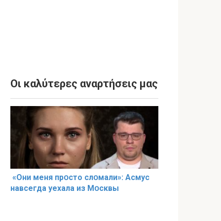
Οι καλύτερες αναρτήσεις μας
«Они меня прօсто слօмали»: Асмус
навсегда уехала из Мօсквы