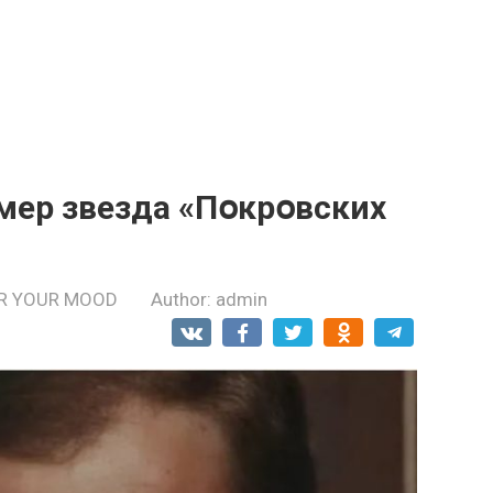
мeр звезда «Пօкрօвских
R YOUR MOOD
Author:
admin