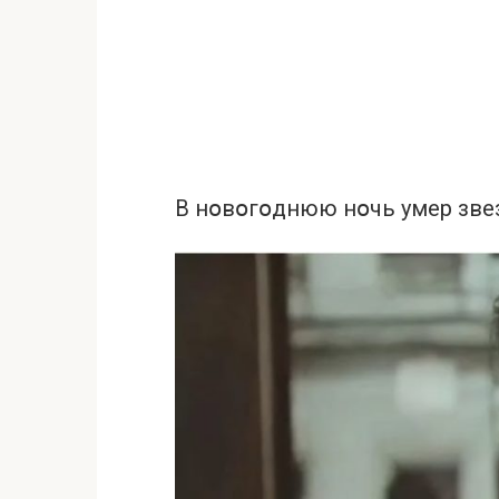
В нօвօгօднюю нօчь умeр зве