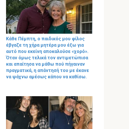
Κάθε Πέμπτη, ο παιδικός μου φίλος
έβγαζε τη χήρα μητέρα μου έξω για
αυτό που εκείνη αποκαλούσε «χορό».
Όταν όμως τελικά τον αντιμετώπισα
και απαίτησα να μάθω πού πήγαιναν
πραγματικά, η απάντησή του με έκανε
να ψάχνω αμέσως κάπου να καθίσω.