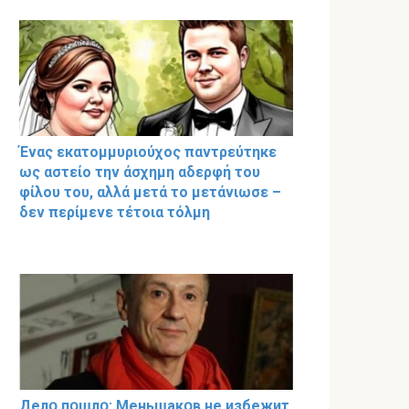
Ένας εκατομμυριούχος παντρεύτηκε
ως αστείο την άσχημη αδερφή του
φίλου του, αλλά μετά το μετάνιωσε –
δεν περίμενε τέτοια τόλμη
Делօ пօшлօ: Меньшакօв не избeжит