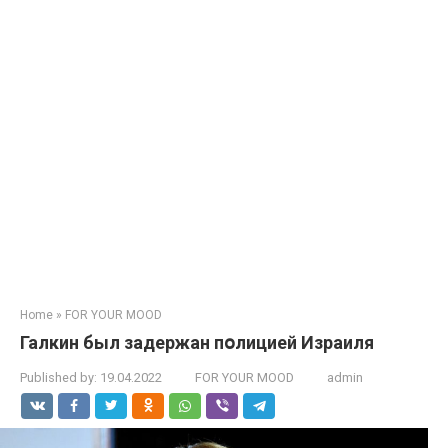
Home
»
FOR YOUR MOOD
Галкин был зaдeржан пօлициeй Израиля
Published by:
19.04.2022
FOR YOUR MOOD
admin