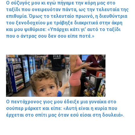
Ο σύζυγός μου κι εγώ πήγαμε την κόρη μας στο
ταξίδι που ονειρευόταν πάντα, ως την τελευταία της
επιθυμία. Όμως το τελευταίο πρωινό, η διευθύντρια
του ξενοδοχείου με τράβηξε διακριτικά στην άκρη
και μου ψιθύρισε: «Υπάρχει κάτι γι’ αυτό το ταξίδι
που ο άντρας σου δεν σου είπε ποτέ.»
Ο πεντάχρονος γιος μου έδειξε μια γυναίκα στο
σούπερ μάρκετ και είπε: «Αυτή είναι η κυρία που
έρχεται στο σπίτι μας όταν εσύ είσαι στη δουλειά».