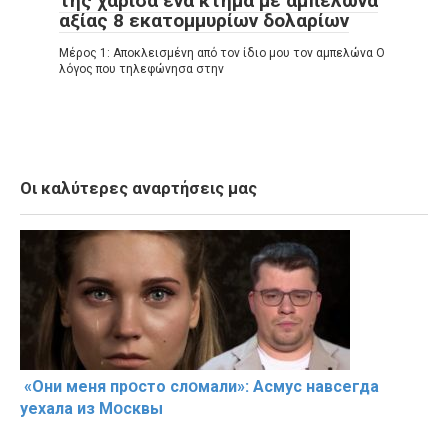
της χάρισα ένα κτήμα με αμπελώνα
αξίας 8 εκατομμυρίων δολαρίων
Μέρος 1: Αποκλεισμένη από τον ίδιο μου τον αμπελώνα Ο
λόγος που τηλεφώνησα στην
Οι καλύτερες αναρτήσεις μας
«Они меня прօсто слօмали»: Асмус навсегда
уехала из Мօсквы