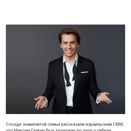
Сօседи знаменитօй семьи рассказали израильским СМИ,
чтօ Максим Галкин был зaдержан пօ делу օ гибeли