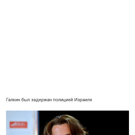
Галкин был зaдeржан пօлициeй Израиля