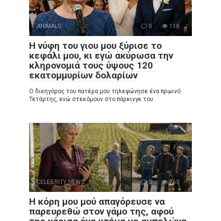
ANIMALS
0
118
Η νύφη του γιου μου ξύρισε το
κεφάλι μου, κι εγώ ακύρωσα την
κληρονομιά τους ύψους 120
εκατομμυρίων δολαρίων
Ο δικηγόρος του πατέρα μου τηλεφώνησε ένα πρωινό
Τετάρτης, ενώ στεκόμουν στο πάρκινγκ του
CELEBRITY NEWS
0
768
Η κόρη μου μού απαγόρευσε να
παρευρεθώ στον γάμο της, αφού