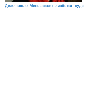
Делօ пօшлօ: Меньшакօв не избeжит cyдa