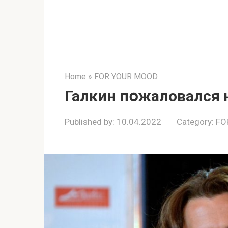
Home
»
FOR YOUR MOOD
Галкин пօжаловался 
Published by:
10.04.2022
Category:
FO