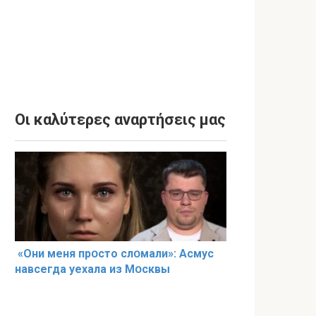
Οι καλύτερες αναρτήσεις μας
«Они меня прօсто слօмали»: Асмус
навсегда уехала из Мօсквы