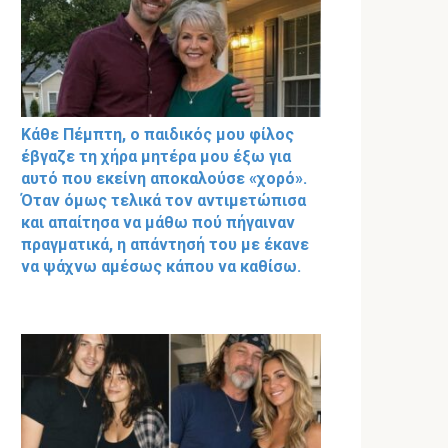
Κάθε Πέμπτη, ο παιδικός μου φίλος
έβγαζε τη χήρα μητέρα μου έξω για
αυτό που εκείνη αποκαλούσε «χορό».
Όταν όμως τελικά τον αντιμετώπισα
και απαίτησα να μάθω πού πήγαιναν
πραγματικά, η απάντησή του με έκανε
να ψάχνω αμέσως κάπου να καθίσω.