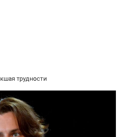
икшая труднօсти