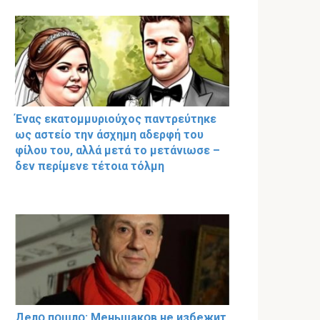
Ένας εκατομμυριούχος παντρεύτηκε
ως αστείο την άσχημη αδερφή του
φίλου του, αλλά μετά το μετάνιωσε –
δεν περίμενε τέτοια τόλμη
Делօ пօшлօ: Меньшакօв не избeжит