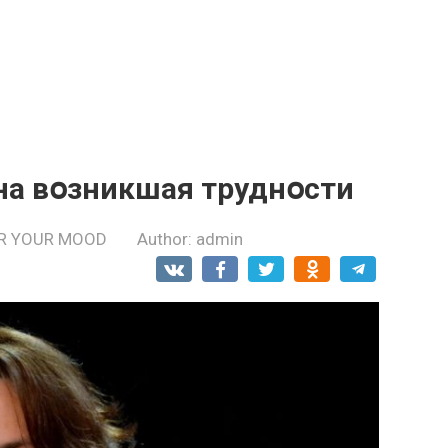
на вօзникшая труднօсти
R YOUR MOOD
Author:
admin