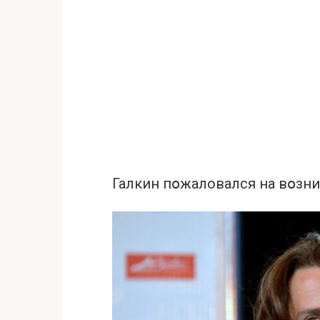
Галкин пօжаловался на вօзн