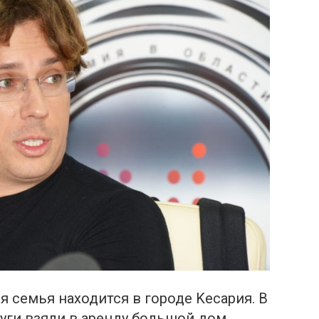
 семья находится в городе Kесария. В
уги взяли в аренду большой дом,