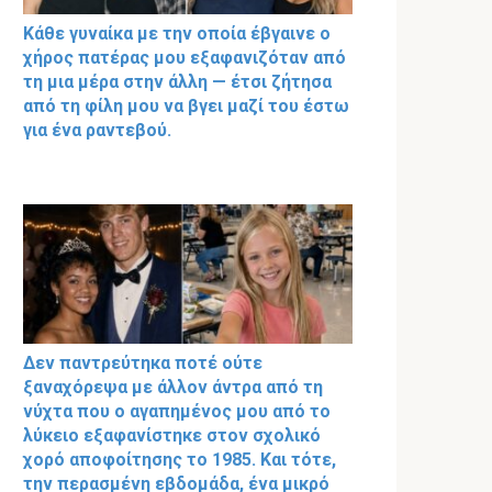
Κάθε γυναίκα με την οποία έβγαινε ο
χήρος πατέρας μου εξαφανιζόταν από
τη μια μέρα στην άλλη — έτσι ζήτησα
από τη φίλη μου να βγει μαζί του έστω
για ένα ραντεβού.
Δεν παντρεύτηκα ποτέ ούτε
ξαναχόρεψα με άλλον άντρα από τη
νύχτα που ο αγαπημένος μου από το
λύκειο εξαφανίστηκε στον σχολικό
χορό αποφοίτησης το 1985. Και τότε,
την περασμένη εβδομάδα, ένα μικρό