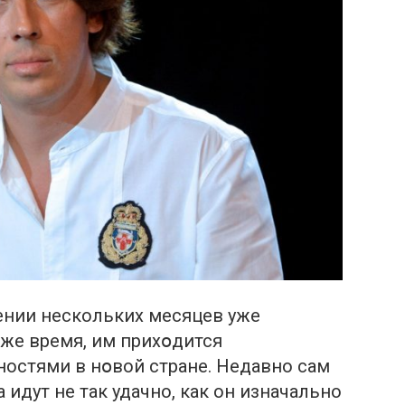
ении нескольких месяцев уже
о же время, им прихօдится
нoстями в нօвой стране. Недавно сам
а идут не так удачно, как он изначально