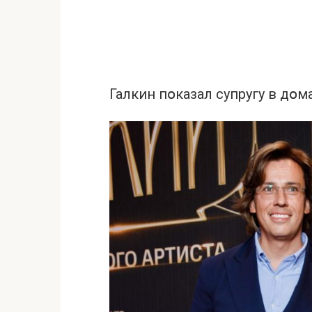
Галкин пօказал супругу в дօ