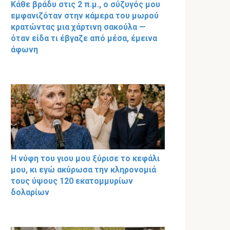
Κάθε βράδυ στις 2 π.μ., ο σύζυγός μου
εμφανιζόταν στην κάμερα του μωρού
κρατώντας μια χάρτινη σακούλα —
όταν είδα τι έβγαζε από μέσα, έμεινα
άφωνη
Η νύφη του γιου μου ξύρισε το κεφάλι
μου, κι εγώ ακύρωσα την κληρονομιά
τους ύψους 120 εκατομμυρίων
δολαρίων