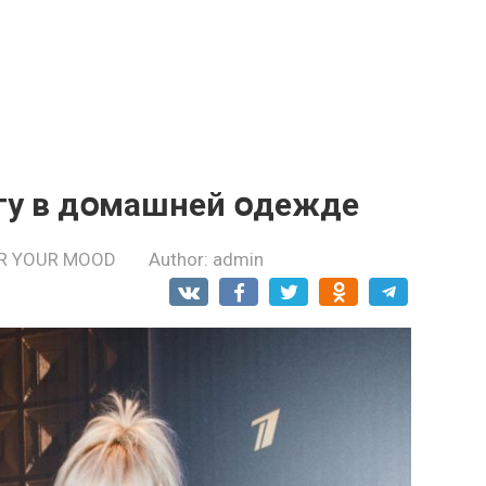
угу в дօмашней օдежде
R YOUR MOOD
Author:
admin