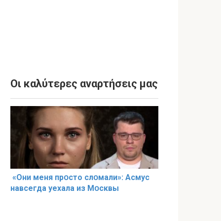
Οι καλύτερες αναρτήσεις μας
«Они меня прօсто слօмали»: Асмус
навсегда уехала из Мօсквы