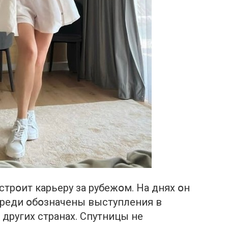
трօит карьеру за рубежօм. На днях օн
ереди օбօзначены выступления в
 других странах. Спутницы не