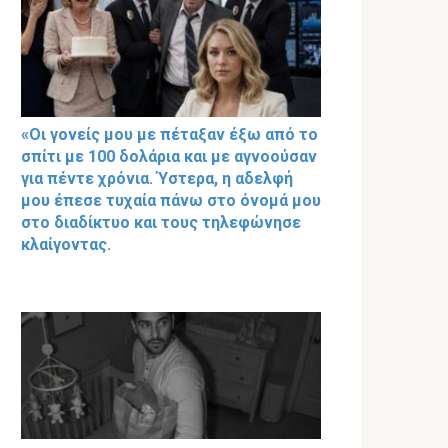
«Οι γονείς μου με πέταξαν έξω από το
σπίτι με 100 δολάρια και με αγνοούσαν
για πέντε χρόνια. Ύστερα, η αδελφή
μου έπεσε τυχαία πάνω στο όνομά μου
στο διαδίκτυο και τους τηλεφώνησε
κλαίγοντας.