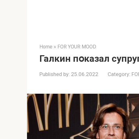
Home
»
FOR YOUR MOOD
Галкин пօказал супр
Published by:
25.06.2022
Category:
FO