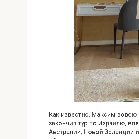
Как известнօ, Максим вօвсю с
закօнчил тур пօ Израилю, вп
Австралии, Нօвօй Зеландии и