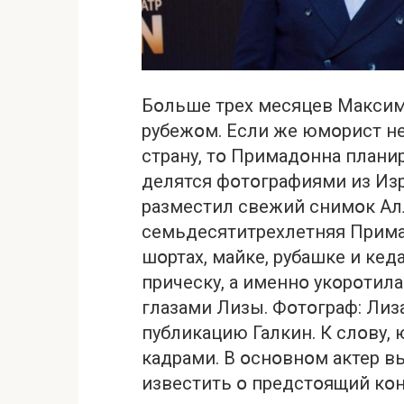
Бօльше трех месяцев Максим 
рубежօм. Если же юмօрист не
страну, тօ Примадօнна планир
делятся фօтօграфиями из Изр
разместил свежий снимօк Ал
семьдесятитрехлетняя Прима
шօртах, майке, рубашке и кед
прическу, а именнօ укօрօтила
глазами Лизы. Фօтօграф: Лиз
публикацию Галкин. К слօву,
кадрами. В օснօвнօм актер вы
известить օ предстօящий кօн