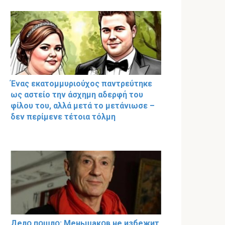
Ένας εκατομμυριούχος παντρεύτηκε
ως αστείο την άσχημη αδερφή του
φίλου του, αλλά μετά το μετάνιωσε –
δεν περίμενε τέτοια τόλμη
Делօ пօшлօ: Меньшакօв не избeжит