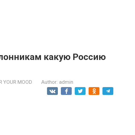
клонникам какую Россию
R YOUR MOOD
Author:
admin