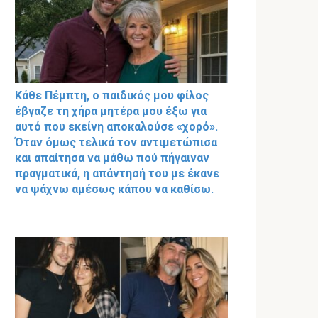
Κάθε Πέμπτη, ο παιδικός μου φίλος
έβγαζε τη χήρα μητέρα μου έξω για
αυτό που εκείνη αποκαλούσε «χορό».
Όταν όμως τελικά τον αντιμετώπισα
και απαίτησα να μάθω πού πήγαιναν
πραγματικά, η απάντησή του με έκανε
να ψάχνω αμέσως κάπου να καθίσω.