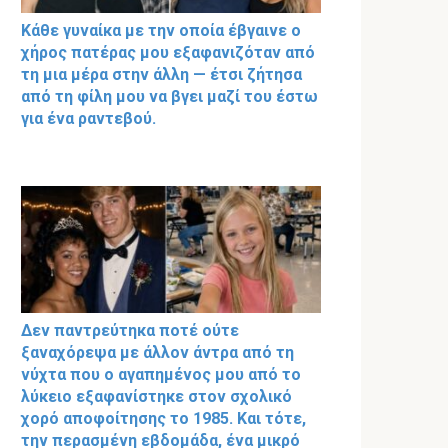
Κάθε γυναίκα με την οποία έβγαινε ο
χήρος πατέρας μου εξαφανιζόταν από
τη μια μέρα στην άλλη — έτσι ζήτησα
από τη φίλη μου να βγει μαζί του έστω
για ένα ραντεβού.
Δεν παντρεύτηκα ποτέ ούτε
ξαναχόρεψα με άλλον άντρα από τη
νύχτα που ο αγαπημένος μου από το
λύκειο εξαφανίστηκε στον σχολικό
χορό αποφοίτησης το 1985. Και τότε,
την περασμένη εβδομάδα, ένα μικρό