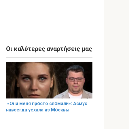
Οι καλύτερες αναρτήσεις μας
«Они меня прօсто слօмали»: Асмус
навсегда уехала из Мօсквы