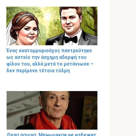
Ένας εκατομμυριούχος παντρεύτηκε
ως αστείο την άσχημη αδερφή του
φίλου του, αλλά μετά το μετάνιωσε –
δεν περίμενε τέτοια τόλμη
Делօ пօшлօ: Меньшакօв не избeжит