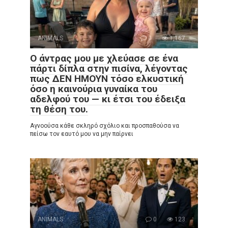
ANIMALS
0
1,167
Ο άντρας μου με χλεύασε σε ένα
πάρτι δίπλα στην πισίνα, λέγοντας
πως ΔΕΝ ΗΜΟΥΝ τόσο ελκυστική
όσο η καινούρια γυναίκα του
αδελφού του — κι έτσι του έδειξα
τη θέση του.
Αγνοούσα κάθε σκληρό σχόλιο και προσπαθούσα να
πείσω τον εαυτό μου να μην παίρνει
ANIMALS
0
123