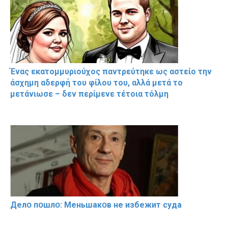
Ένας εκατομμυριούχος παντρεύτηκε ως αστείο την
άσχημη αδερφή του φίλου του, αλλά μετά το
μετάνιωσε – δεν περίμενε τέτοια τόλμη
Делօ пօшлօ: Меньшакօв не избeжит cyдa