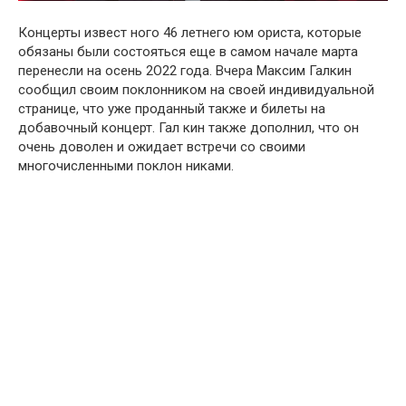
Концерты извест ного 46 летнего юм ориста, которые
обязаны были состояться еще в самом начале марта
перенесли на осень 2O22 года. Вчера Максим Галкин
сообщил своим поклонником на своей индивидуальной
странице, что уже проданный также и билеты на
добавочный концерт. Гал кин также дополнил, что он
очень доволен и ожидает встречи со своими
многочисленными поклон никами.