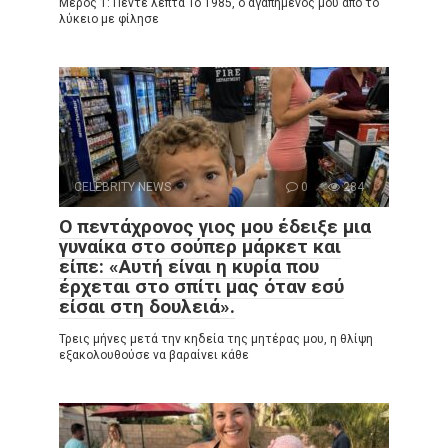
Μέρος 1: Πέντε λεπτά Το 1985, ο αγαπημένος μου από το
λύκειο με φίλησε
CELEBRITY NEWS
0
284
Ο πεντάχρονος γιος μου έδειξε μια
γυναίκα στο σούπερ μάρκετ και
είπε: «Αυτή είναι η κυρία που
έρχεται στο σπίτι μας όταν εσύ
είσαι στη δουλειά».
Τρεις μήνες μετά την κηδεία της μητέρας μου, η θλίψη
εξακολουθούσε να βαραίνει κάθε