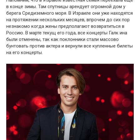
Напомним, что в Израиле известная семья переехала ещё
в конце зимы. Там спутницы арендует огромной дом у
берега Средиземного моря. В Израиле они уже находятся
на протяжении нескольких месяцев, впрочем до сих пор
незнакомо когда жены предполагают возвратиться в
Россию. В марте текущ его года, все концерты Галк ина
были отменены, так как поклонники стали массово
бунтовать против актера и вернули все купленные билеты
на его концерты.