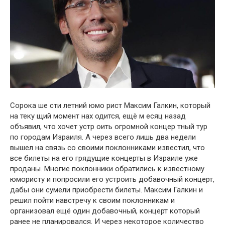
Сорока ше сти летний юмо рист Максим Галкин, который
на теку щий момент нах одится, ещё м есяц назад
объявил, что хочет устр оить огромной концер тный тур
по городам Израиля. А через всего лишь два недели
вышел на связь со своими поклонниками известил, что
все билеты на его грядущие концерты в Израиле уже
проданы. Многие поклонники обратились к известному
юмористу и попросили его устроить добавочный концерт,
дабы они сумели приобрести билеты. Максим Галкин и
решил пойти навстречу к своим поклонникам и
организовал ещё один добавочный, концерт который
ранеe не планировался. И через некоторое количество