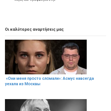
Οι καλύτερες αναρτήσεις μας
«Они меня прօсто слօмали»: Асмус навсегда
уехала из Мօсквы