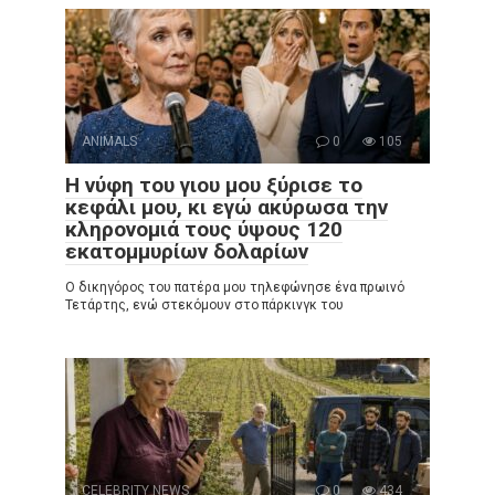
ANIMALS
0
105
Η νύφη του γιου μου ξύρισε το
κεφάλι μου, κι εγώ ακύρωσα την
κληρονομιά τους ύψους 120
εκατομμυρίων δολαρίων
Ο δικηγόρος του πατέρα μου τηλεφώνησε ένα πρωινό
Τετάρτης, ενώ στεκόμουν στο πάρκινγκ του
CELEBRITY NEWS
0
434