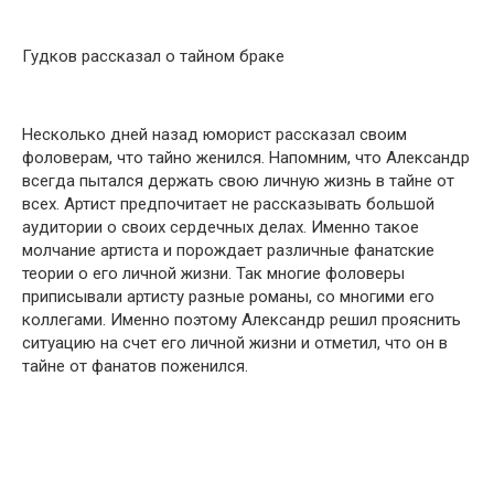
Гудков рассказал о тайном браке
Несколько дней назад юморист рассказал своим
фоловерам, что тайно женился. Напомним, что Александр
всегда пытался держать свою личную жизнь в тайне от
всех. Артист предпочитает не рассказывать большой
аудитории о своих сердечных делах. Именно такое
молчание артиста и порождает различные фанатские
теории о его личной жизни. Так многие фоловеры
приписывали артисту разные романы, со многими его
коллегами. Именно поэтому Александр решил прояснить
ситуацию на счет его личной жизни и отметил, что он в
тайне от фанатов поженился.