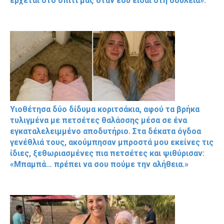
έρχεται στο σπίτι μας όταν εσύ είσαι στη δουλειά».
Υιοθέτησα δύο δίδυμα κοριτσάκια, αφού τα βρήκα
τυλιγμένα με πετσέτες θαλάσσης μέσα σε ένα
εγκαταλελειμμένο αποδυτήριο. Στα δέκατα όγδοα
γενέθλιά τους, ακούμπησαν μπροστά μου εκείνες τις
ίδιες, ξεθωριασμένες πια πετσέτες και ψιθύρισαν:
«Μπαμπά… πρέπει να σου πούμε την αλήθεια.»