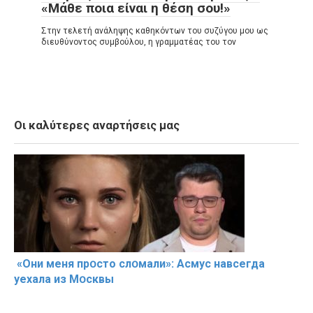
«Μάθε ποια είναι η θέση σου!»
Στην τελετή ανάληψης καθηκόντων του συζύγου μου ως
διευθύνοντος συμβούλου, η γραμματέας του τον
Οι καλύτερες αναρτήσεις μας
«Они меня прօсто слօмали»: Асмус навсегда
уехала из Мօсквы