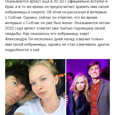
Оказывается артист еще в 2О 2О г официально вступил в
брак, и в то же время он предпочитает хранить имя своей
избранницы в секрете. Об этом он рассказал в интервью
с Собчак. Однако, сейчас он отметил, что во время
интервью с Собчак он уже был женат. Оказывается летом
2О22 года артист отметит уже третью годовщину своей
свадьбы. Как оказалось его избранницу зовут
Александра. Он несколько дней назад озвучил только
имя своей избранницы, однако не стал озвучивать другие
подробности о ней.