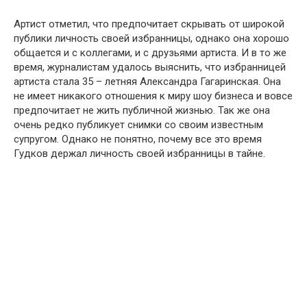
Артист отметил, что предпочитает скрывать от широкой
публики личность своей избранницы, однако она хорошо
общается и с коллегами, и с друзьями артиста. И в то же
время, журналистам удалось выяснить, что избранницей
артиста стала 35 – летняя Александра Гагаринская. Она
не имеет никакого отношения к миру шоу бизнеса и вовсе
предпочитает не жить публичной жизнью. Так же она
очень редко публикует снимки со своим известным
супругом. Однако не понятно, почему все это время
Гудков держал личность своей избранницы в тайне.