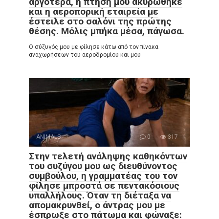
αργότερα, η πτήση μου ακυρώθηκε
και η αεροπορική εταιρεία με
έστειλε στο σαλόνι της πρώτης
θέσης. Μόλις μπήκα μέσα, πάγωσα.
Ο σύζυγός μου με φίλησε κάτω από τον πίνακα
αναχωρήσεων του αεροδρομίου και μου
ANIMALS
0
317
Στην τελετή ανάληψης καθηκόντων
του συζύγου μου ως διευθύνοντος
συμβούλου, η γραμματέας του τον
φίλησε μπροστά σε πεντακόσιους
υπαλλήλους. Όταν τη διέταξα να
απομακρυνθεί, ο άντρας μου με
έσπρωξε στο πάτωμα και φώναξε: