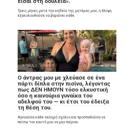
είσαι στη δουλειά».
Τρεις μήνες μετά την κηδεία της μητέρας μου, η θλίψη
εξακολουθούσε να βαραίνει κάθε
ANIMALS
0
60
Ο άντρας μου με χλεύασε σε ένα
πάρτι δίπλα στην πισίνα, λέγοντας
πως ΔΕΝ ΗΜΟΥΝ τόσο ελκυστική
όσο η καινούρια γυναίκα του
αδελφού του — κι έτσι του έδειξα
τη θέση του.
Αγνοούσα κάθε σκληρό σχόλιο και προσπαθούσα να
πείσω τον εαυτό μου να μην παίρνει