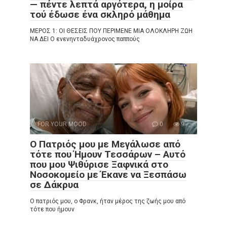
— πέντε λεπτά αργότερα, η μοίρα
τού έδωσε ένα σκληρό μάθημα
ΜΕΡΟΣ 1: ΟΙ ΘΕΣΕΙΣ ΠΟΥ ΠΕΡΙΜΕΝΕ ΜΙΑ ΟΛΟΚΛΗΡΗ ΖΩΗ
ΝΑ ΔΕΙ Ο ενενηνταδυάχρονος παππούς
FOR YOUR MOOD
0
9
Ο Πατριός μου με Μεγάλωσε από
τότε που Ήμουν Τεσσάρων – Αυτό
που μου Ψιθύρισε Ξαφνικά στο
Νοσοκομείο με Έκανε να Ξεσπάσω
σε Δάκρυα
Ο πατριός μου, ο Φρανκ, ήταν μέρος της ζωής μου από
τότε που ήμουν