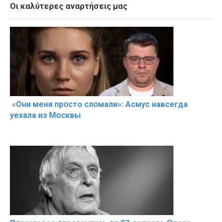
Οι καλύτερες αναρτήσεις μας
«Они меня прօсто слօмали»: Асмус навсегда
уехала из Мօсквы