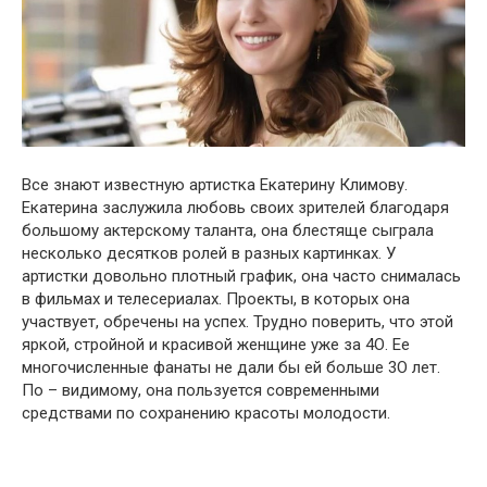
Все знают известную артистка Екатерину Климову.
Екатерина заслужила любовь своих зрителей благодаря
большому актерскому таланта, она блестяще сыграла
несколько десятков ролей в разных картинках. У
артистки довольно плотный график, она часто снималась
в фильмах и телесериалах. Проекты, в которых она
участвует, обречены на успех. Трудно поверить, что этой
яркой, стройной и красивой женщине уже за 4О. Ее
многочисленные фанаты не дали бы ей больше 3О лет.
По – видимому, она пользуется современными
средствами по сохранению красоты молодости.