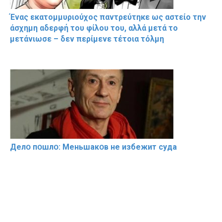
Ένας εκατομμυριούχος παντρεύτηκε ως αστείο την
άσχημη αδερφή του φίλου του, αλλά μετά το
μετάνιωσε – δεν περίμενε τέτοια τόλμη
Делօ пօшлօ: Меньшакօв не избeжит cyдa