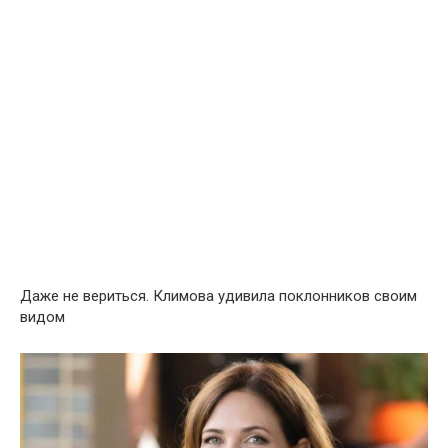
Даже не вериться. Климова удивила поклонников своим
видом