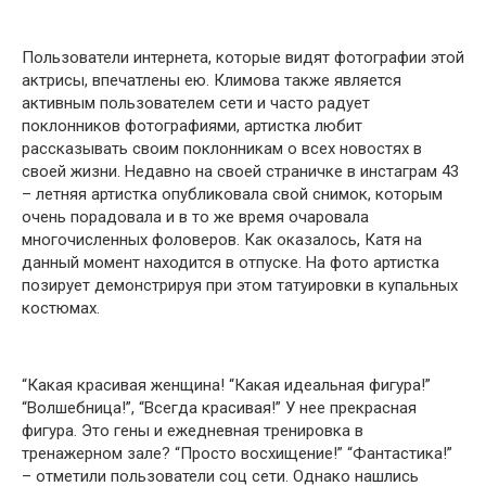
Пользователи интернета, которые видят фотографии этой
актрисы, впечатлены ею. Климова также является
активным пользователем сети и часто радует
поклонников фотографиями, артистка любит
рассказывать своим поклонникам о всех новостях в
своей жизни. Недавно на своей страничке в инстаграм 43
– летняя артистка опубликовала свой снимок, которым
очень порадовала и в то же время очаровала
многочисленных фоловеров. Как оказалось, Катя на
данный момент находится в отпуске. На фото артистка
позирует демонстрируя при этом татуировки в купальных
костюмах.
“Какая красивая женщина! “Какая идеальная фигура!”
“Волшебница!”, “Всегда красивая!” У нее прекрасная
фигура. Это гены и ежедневная тренировка в
тренажерном зале? “Просто восхищение!” “Фантастика!”
– отметили пользователи соц сети. Однако нашлись