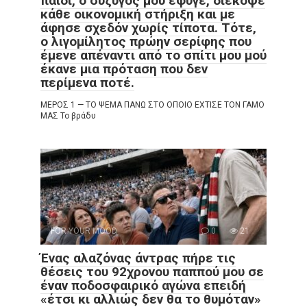
παιδί, ο σύζυγός μου έφυγε, διέκοψε
κάθε οικονομική στήριξη και με
άφησε σχεδόν χωρίς τίποτα. Τότε,
ο λιγομίλητος πρώην σερίφης που
έμενε απέναντι από το σπίτι μου μού
έκανε μια πρόταση που δεν
περίμενα ποτέ.
ΜΕΡΟΣ 1 — ΤΟ ΨΕΜΑ ΠΑΝΩ ΣΤΟ ΟΠΟΙΟ ΕΧΤΙΣΕ ΤΟΝ ΓΑΜΟ
ΜΑΣ Το βράδυ
FOR YOUR MOOD
0
21
Ένας αλαζόνας άντρας πήρε τις
θέσεις του 92χρονου παππού μου σε
έναν ποδοσφαιρικό αγώνα επειδή
«έτσι κι αλλιώς δεν θα το θυμόταν»