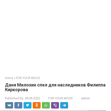
Home
»
FOR YOUR MOOD
Даня Mилохин спел для наследников Филиппа
Киркорова
Published by:
09.06.2022
FOR YOUR MOOD
admin