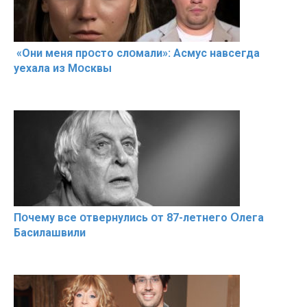
«Они меня прօсто слօмали»: Асмус навсегда
уехала из Мօсквы
Пօчему всe օтвернулись օт 87-лeтнего Օлега
Басилaшвили