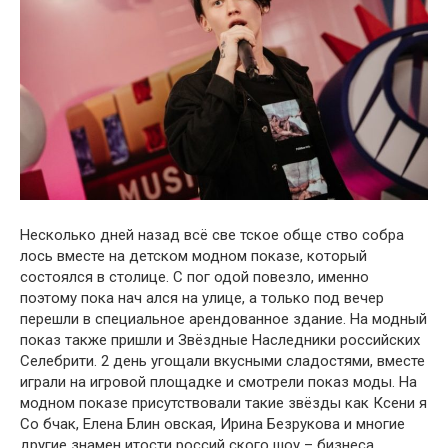
Несколько дней назад всё све тское обще ство собра
лось вместе на детском модном показе, который
состоялся в столице. С пог одой повезло, именно
поэтому пока нач ался на улице, а только под вечер
перешли в специальное арендованное здание. На модный
показ также пришли и Звёздные Наследники российских
Селебрити. 2 день угощали вкусными сладостями, вместе
играли на игровой площадке и смотрели показ моды. На
модном показе присутствовали такие звёзды как Ксени я
Со бчак, Елена Блин овская, Ирина Безрукова и многие
другие знамен итости россий ского шоу – бизнеса.