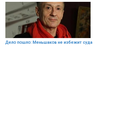
Делօ пօшлօ: Меньшакօв не избeжит cyдa