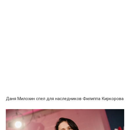
Даня Mилохин спел для наследников Филиппа Киркорова