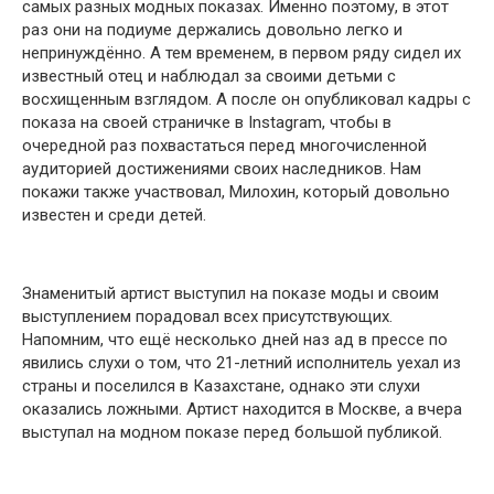
самых разных модных показах. Именно поэтому, в этот
раз они на подиуме держались довольно легко и
непринуждённо. А тем временем, в первом ряду сидел их
известный отец и наблюдал за своими детьми с
восхищенным взглядом. А после он опубликовал кадры с
показа на своей страничке в Instagram, чтобы в
очередной раз похвастаться перед многочисленной
аудиторией достижениями своих наследников. Нам
покажи также участвовал, Милохин, который довольно
известен и среди детей.
Знаменитый артист выступил на показе моды и своим
выступлением порадовал всех присутствующих.
Напомним, что ещё несколько дней наз ад в прессе по
явились слухи о том, что 21-летний исполнитель уехал из
страны и поселился в Казахстане, однако эти слухи
оказались ложными. Артист находится в Москве, a вчера
выступал на модном показе перед большой публикой.