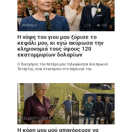
ANIMALS
0
105
Η νύφη του γιου μου ξύρισε το
κεφάλι μου, κι εγώ ακύρωσα την
κληρονομιά τους ύψους 120
εκατομμυρίων δολαρίων
Ο δικηγόρος του πατέρα μου τηλεφώνησε ένα πρωινό
Τετάρτης, ενώ στεκόμουν στο πάρκινγκ του
CELEBRITY NEWS
0
397
Η κόρη μου μού απαγόρευσε να