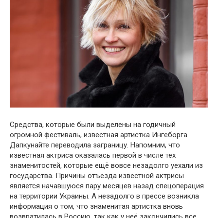
Средства, которые были выделены на годичный
огромной фестиваль, известная артистка Ингеборга
Дапкунайте переводила заграницу. Напомним, что
известная актриса оказалась первой в числе тех
знаменитостей, которые ещё вовсе незадолго уехали из
государства. Причины отъезда известной актрисы
является начавшуюся пару месяцев назад спецоперация
на территории Украины. А незадолго в прессе возникла
информация о том, что знаменитая артистка вновь
возвратилась в Россию, так как у неё закончились все