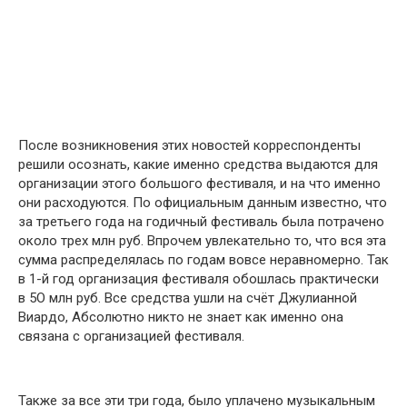
После возникновения этих новостей корреспонденты
решили осознать, какие именно средства выдаются для
организации этого большого фестиваля, и на что именно
они расходуются. По официальным данным известно, что
за третьего года на годичный фестиваль была потрачено
около трех млн руб. Впрочем увлекательно то, что вся эта
сумма распределялась по годам вовсе неравномерно. Так
в 1-й год организация фестиваля обошлась практически
в 5О млн руб. Все средства ушли на счёт Джулианной
Виардо, Абсолютно никто не знает как именно она
связана с организацией фестиваля.
Также за все эти три года, было уплачено музыкальным