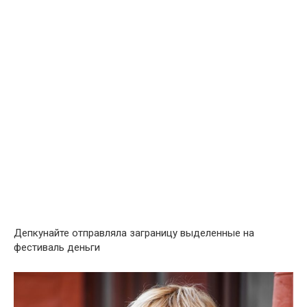
Депкунайте отправляла заграницу выделенные на
фестиваль деньги