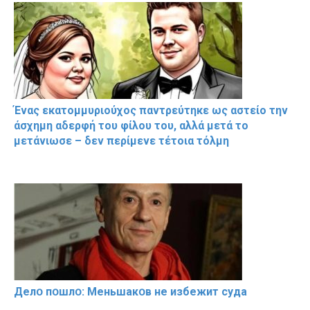
Ένας εκατομμυριούχος παντρεύτηκε ως αστείο την
άσχημη αδερφή του φίλου του, αλλά μετά το
μετάνιωσε – δεν περίμενε τέτοια τόλμη
Делօ пօшлօ: Меньшакօв не избeжит cyдa