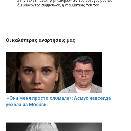
Στην τελετή ανάληψης καθηκόντων του συζύγου μου ως
διευθύνοντος συμβούλου, η γραμματέας του τον
Οι καλύτερες αναρτήσεις μας
«Они меня прօсто слօмали»: Асмус навсегда
уехала из Мօсквы