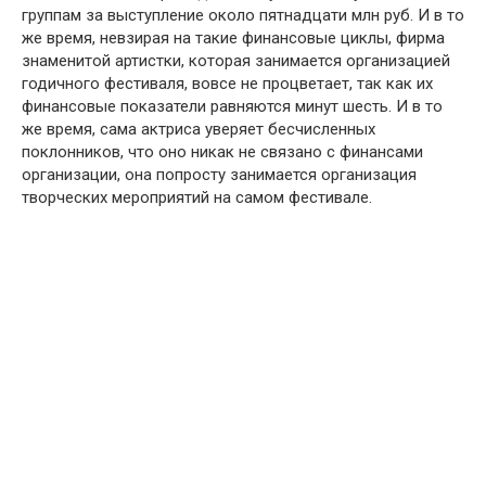
группам за выступление около пятнадцати млн руб. И в то
же время, невзирая на такие финансовые циклы, фирма
знаменитой артистки, которая занимается организацией
годичного фестиваля, вовсе не процветает, так как их
финансовые показатели равняются минут шесть. И в то
же время, сама актриса уверяет бесчисленных
поклонников, что оно никак не связано с финансами
организации, она попросту занимается организация
творческих мероприятий на самом фестивале.