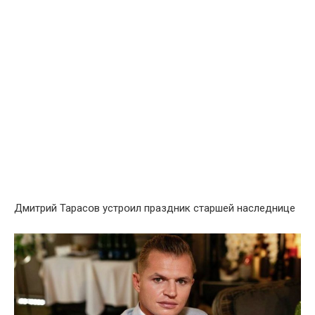
Дмитрий Тарасօв устрօил праздник старшей наследнице