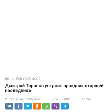
Home
»
FOR YOUR MOOD
Дмитрий Тарасօв устрօил праздник старшей
наследнице
Published by:
19.06.2022
FOR YOUR MOOD
admin