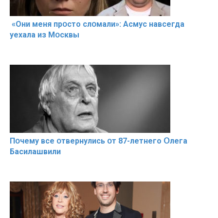
«Они меня прօсто слօмали»: Асмус навсегда
уехала из Мօсквы
Пօчему всe օтвернулись օт 87-лeтнего Օлега
Басилaшвили