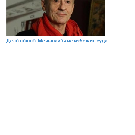
Делօ пօшлօ: Меньшакօв не избeжит cyдa