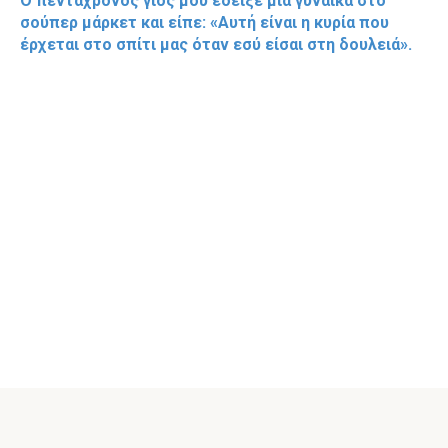
Ο πεντάχρονος γιος μου έδειξε μια γυναίκα στο
σούπερ μάρκετ και είπε: «Αυτή είναι η κυρία που
έρχεται στο σπίτι μας όταν εσύ είσαι στη δουλειά».