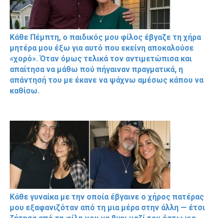
Κάθε Πέμπτη, ο παιδικός μου φίλος έβγαζε τη χήρα
μητέρα μου έξω για αυτό που εκείνη αποκαλούσε
«χορό». Όταν όμως τελικά τον αντιμετώπισα και
απαίτησα να μάθω πού πήγαιναν πραγματικά, η
απάντησή του με έκανε να ψάχνω αμέσως κάπου να
καθίσω.
Κάθε γυναίκα με την οποία έβγαινε ο χήρος πατέρας
μου εξαφανιζόταν από τη μια μέρα στην άλλη — έτσι