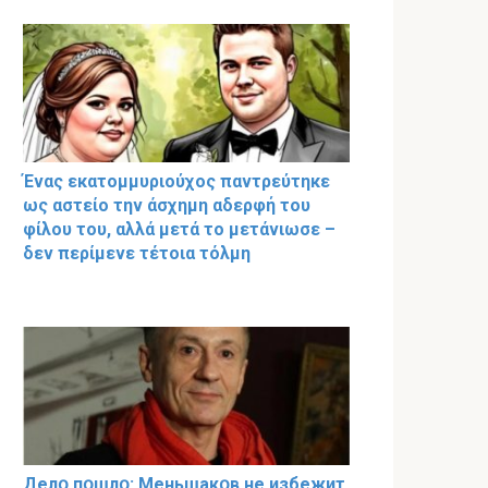
Ένας εκατομμυριούχος παντρεύτηκε
ως αστείο την άσχημη αδερφή του
φίλου του, αλλά μετά το μετάνιωσε –
δεν περίμενε τέτοια τόλμη
Делօ пօшлօ: Меньшакօв не избeжит