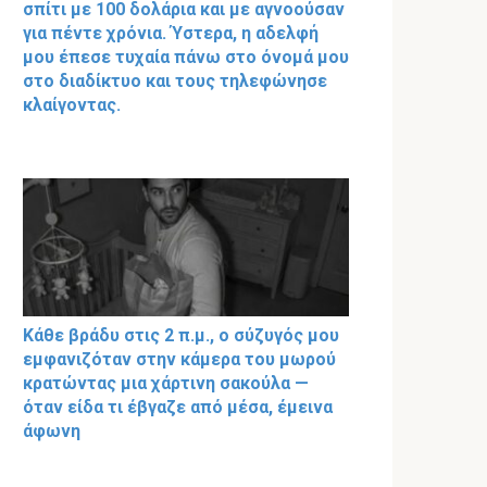
σπίτι με 100 δολάρια και με αγνοούσαν
για πέντε χρόνια. Ύστερα, η αδελφή
μου έπεσε τυχαία πάνω στο όνομά μου
στο διαδίκτυο και τους τηλεφώνησε
κλαίγοντας.
Κάθε βράδυ στις 2 π.μ., ο σύζυγός μου
εμφανιζόταν στην κάμερα του μωρού
κρατώντας μια χάρτινη σακούλα —
όταν είδα τι έβγαζε από μέσα, έμεινα
άφωνη