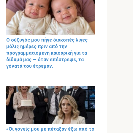
Ο σύζυγός μου πήγε διακοπές λίγες
μόλις ημέρες πριν από την
προγραμματισμένη καισαρική για τα
δίδυμά μας — όταν επέστρεψε, τα
γόνατά του έτρεμαν.
«Οι γονείς μου με πέταξαν έξω από το