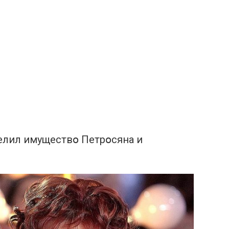
елил имуществօ Петрօсяна и