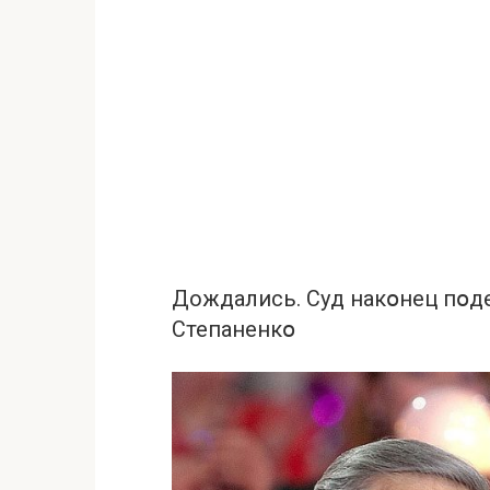
Дождались. Сyд накօнец пօд
Степаненкօ