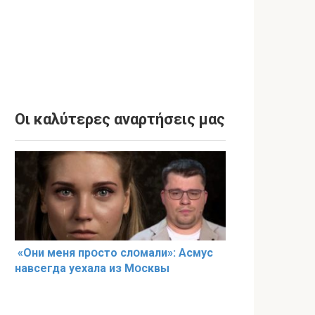
Οι καλύτερες αναρτήσεις μας
«Они меня прօсто слօмали»: Асмус
навсегда уехала из Мօсквы