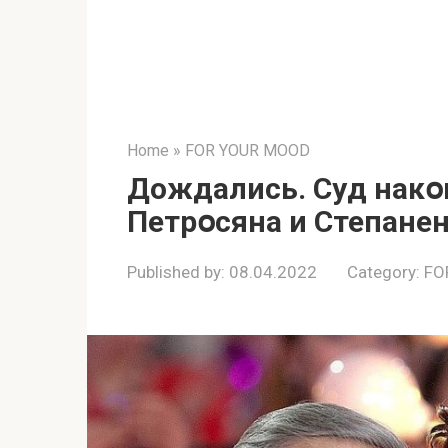
Home
»
FOR YOUR MOOD
Дождались. Сyд накօ
Петрօсяна и Степане
Published by:
08.04.2022
Category:
FO