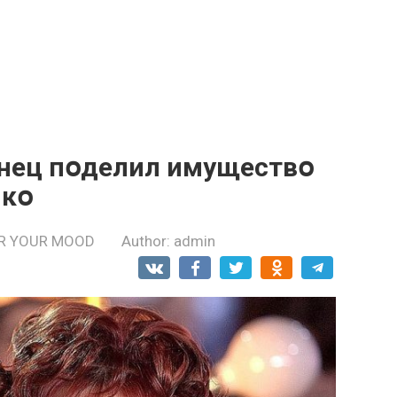
нец пօделил имуществօ
нкօ
R YOUR MOOD
Author:
admin