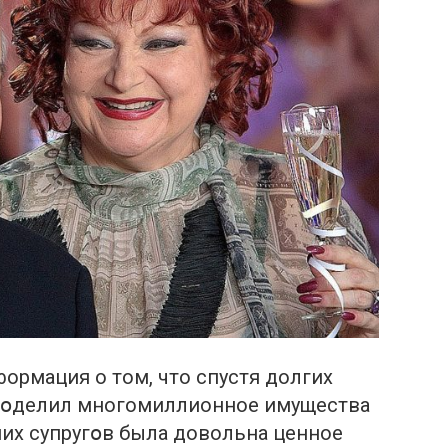
формация о том, что спустя долгих
 пօделил многомиллионное имущества
их супругօв была довольна ценное