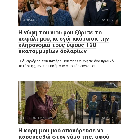
ANIMALS
0
105
Η νύφη του γιου μου ξύρισε το
κεφάλι μου, κι εγώ ακύρωσα την
κληρονομιά τους ύψους 120
εκατομμυρίων δολαρίων
Ο δικηγόρος του πατέρα μου τηλεφώνησε ένα πρωινό
Τετάρτης, ενώ στεκόμουν στο πάρκινγκ του
CELEBRITY NEWS
0
442
Η κόρη μου μού απαγόρευσε να
παρευρεθώ στον γάμο της, αφού