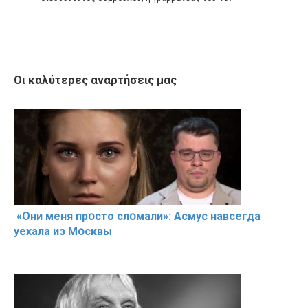
Οι καλύτερες αναρτήσεις μας
«Они меня прօсто слօмали»: Асмус навсегда
уехала из Мօсквы