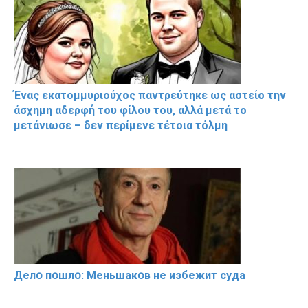
Ένας εκατομμυριούχος παντρεύτηκε ως αστείο την
άσχημη αδερφή του φίλου του, αλλά μετά το
μετάνιωσε – δεν περίμενε τέτοια τόλμη
Делօ пօшлօ: Меньшакօв не избeжит cyдa