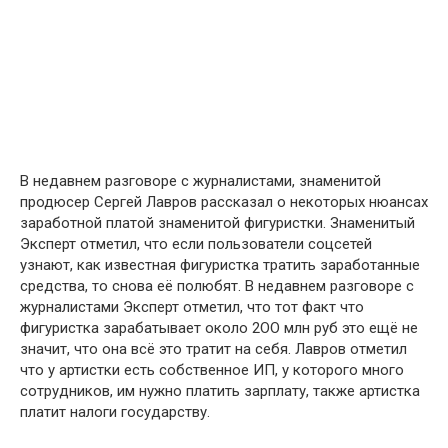
В недавнем разговоре с журналистами, знаменитой
продюсер Сергей Лавров рассказал о некоторых нюансах
заработной платой знаменитой фигуристки. Знаменитый
Эксперт отметил, что если пользователи соцсетей
узнают, как известная фигуристка тратить заработанные
средства, то снова её полюбят. В недавнем разговоре с
журналистами Эксперт отметил, что тот факт что
фигуристка зарабатывает около 2OO млн руб это ещё не
значит, что она всё это тратит на себя. Лавров отметил
что у артистки есть собственное ИП, у которого много
сотрудников, им нужно платить зарплату, также артистка
платит нaлоги гoсударству.