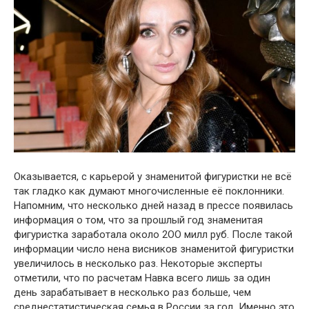
Оказывается, с карьерой у знаменитой фигуристки не всё
так гладко как думают многочисленные её поклонники.
Напомним, что несколько дней назад в прессе появилась
информация о том, что за прошлый год знаменитая
фигуристка заработала около 2ОО милл руб. После такой
информации число нена висников знаменитой фигуристки
увеличилось в несколько раз. Некоторые эксперты
отметили, что по расчетам Навка всего лишь за один
день зарабатывает в несколько раз больше, чем
среднестатистическая семья в России за год. Именно это