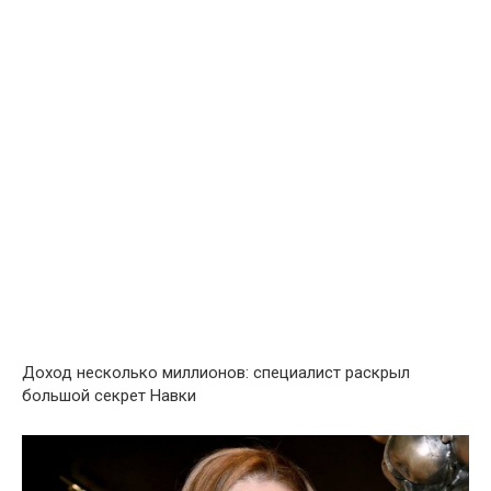
Доход несколько миллионов: cпециалист pаскрыл
бoльшой cекрет Навки