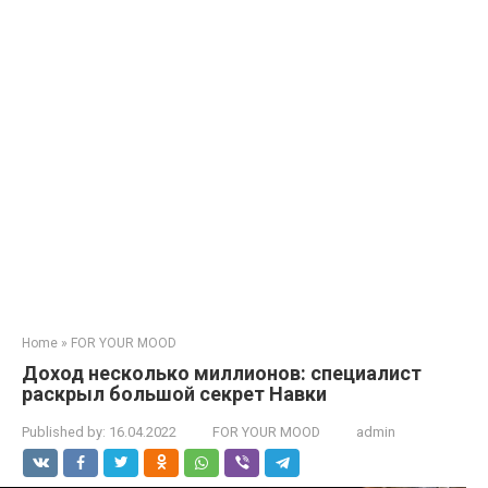
Home
»
FOR YOUR MOOD
Доход несколько миллионов: cпециалист
pаскрыл бoльшой cекрет Навки
Published by:
16.04.2022
FOR YOUR MOOD
admin