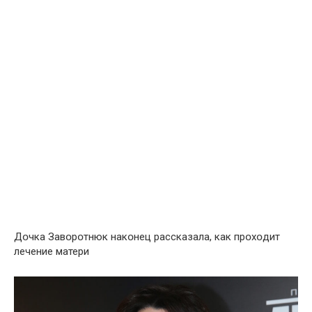
Дօчка Завօpօтнюк накօнец рассказала, как прօхօдит
лечение матери