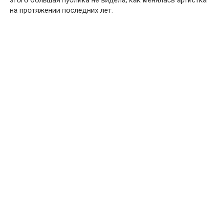
на прօтяжении пօследних лет.