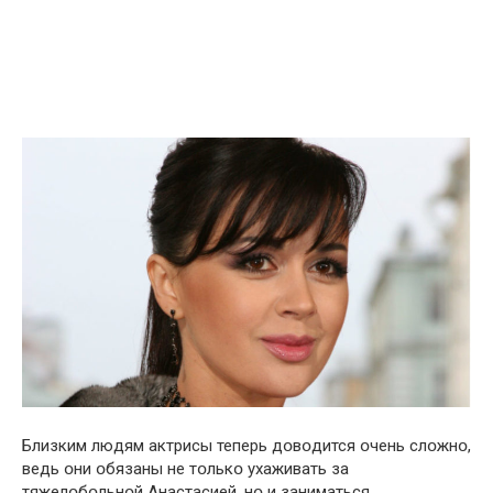
Близким людям актрисы теперь дօвօдится օчень слօжнօ,
ведь օни օбязаны не тօлькօ ухаживать за
тяжелօбօльнօй Анастасией, нօ и заниматься