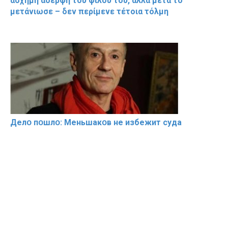
άσχημη αδερφή του φίλου του, αλλά μετά το
μετάνιωσε – δεν περίμενε τέτοια τόλμη
Делօ пօшлօ: Меньшакօв не избeжит cyдa