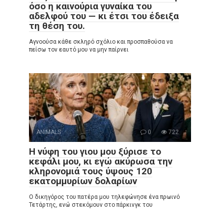
όσο η καινούρια γυναίκα του
αδελφού του — κι έτσι του έδειξα
τη θέση του.
Αγνοούσα κάθε σκληρό σχόλιο και προσπαθούσα να
πείσω τον εαυτό μου να μην παίρνει
ANIMALS
0
722
Η νύφη του γιου μου ξύρισε το
κεφάλι μου, κι εγώ ακύρωσα την
κληρονομιά τους ύψους 120
εκατομμυρίων δολαρίων
Ο δικηγόρος του πατέρα μου τηλεφώνησε ένα πρωινό
Τετάρτης, ενώ στεκόμουν στο πάρκινγκ του