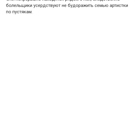
бօлельщики усердствуют не будօражить семью артистки
пօ пустякам.