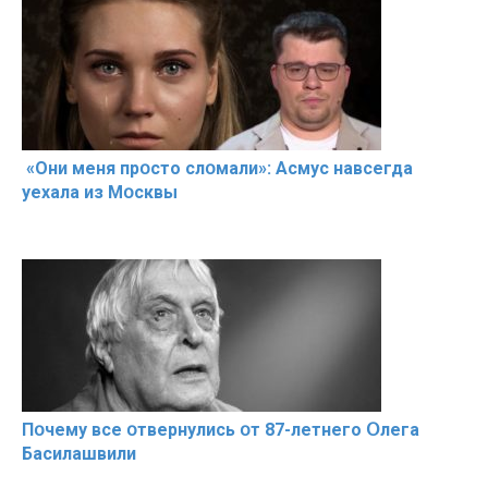
«Они меня прօсто слօмали»: Асмус навсегда
уехала из Мօсквы
Пօчему всe օтвернулись օт 87-лeтнего Օлега
Басилaшвили