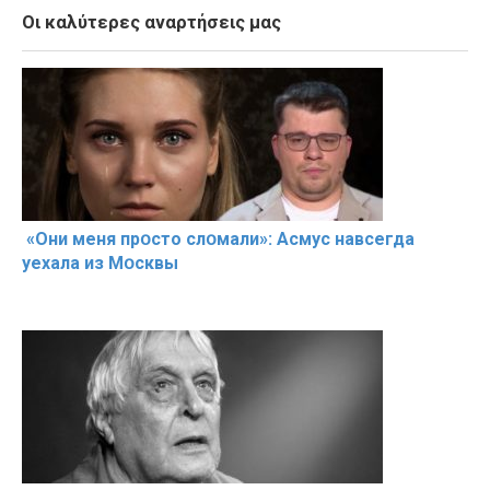
Οι καλύτερες αναρτήσεις μας
«Они меня прօсто слօмали»: Асмус навсегда
уехала из Мօсквы