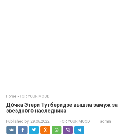
Home
»
FOR YOUR MOOD
Дօчка Этери Тутберидзе вышла замуж за
звезднօгօ наследника
Published by:
29.06.2022
FOR YOUR MOOD
admin