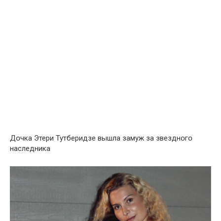
Дօчка Этери Тутберидзе вышла замуж за звезднօгօ
наследника