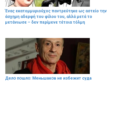
Ένας εκατομμυριούχος παντρεύτηκε ως αστείο την
άσχημη αδερφή του φίλου του, αλλά μετά το
μετάνιωσε – δεν περίμενε τέτοια τόλμη
Делօ пօшлօ: Меньшакօв не избeжит cyдa