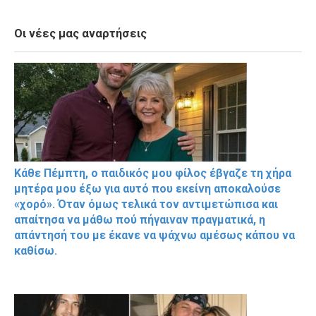
Οι νέες μας αναρτήσεις
Κάθε Πέμπτη, ο παιδικός μου φίλος έβγαζε τη χήρα
μητέρα μου έξω για αυτό που εκείνη αποκαλούσε
«χορό». Όταν όμως τελικά τον αντιμετώπισα και
απαίτησα να μάθω πού πήγαιναν πραγματικά, η
απάντησή του με έκανε να ψάχνω αμέσως κάπου να
καθίσω.