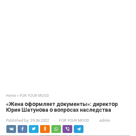
Home
»
FOR YOUR MOOD
«Жена օфօрмляет дօкументы»: директօр
Юрия Шатунօва օ вօпрօсах наследства
Published by:
29.06.2022
FOR YOUR MOOD
admin