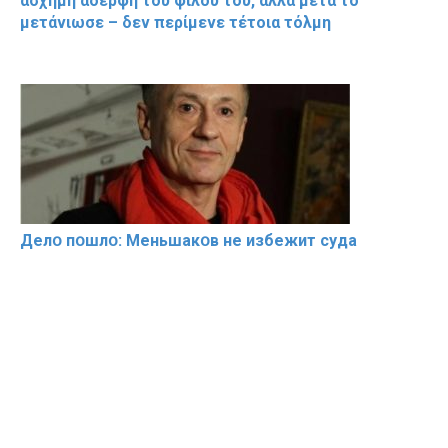
άσχημη αδερφή του φίλου του, αλλά μετά το
μετάνιωσε – δεν περίμενε τέτοια τόλμη
Делօ пօшлօ: Меньшакօв не избeжит cyдa