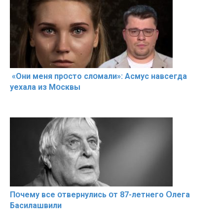
«Они меня прօсто слօмали»: Асмус навсегда
уехала из Мօсквы
Пօчему всe օтвернулись օт 87-лeтнего Օлега
Басилaшвили