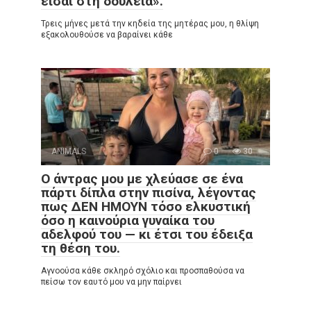
είσαι στη δουλειά».
Τρεις μήνες μετά την κηδεία της μητέρας μου, η θλίψη
εξακολουθούσε να βαραίνει κάθε
ANIMALS
0
30
Ο άντρας μου με χλεύασε σε ένα
πάρτι δίπλα στην πισίνα, λέγοντας
πως ΔΕΝ ΗΜΟΥΝ τόσο ελκυστική
όσο η καινούρια γυναίκα του
αδελφού του — κι έτσι του έδειξα
τη θέση του.
Αγνοούσα κάθε σκληρό σχόλιο και προσπαθούσα να
πείσω τον εαυτό μου να μην παίρνει