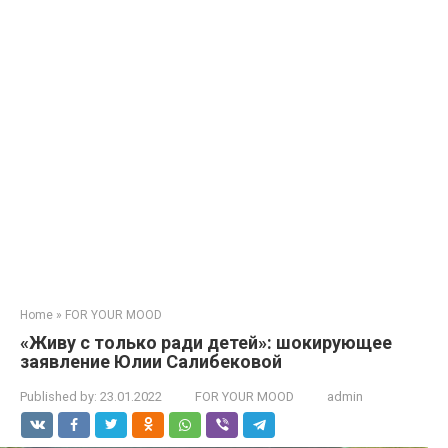
Home
»
FOR YOUR MOOD
«Живу с только ради детей»: шокирующее
заявление Юлии Салибековой
Published by:
23.01.2022
FOR YOUR MOOD
admin