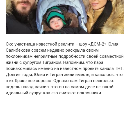
Экс участница известной реалити – шоу «ДОМ-2» Юлия
Салибекова совсем недавно раскрыла своим
поклонникам неприятные подробности своей совместной
жизни с супругом Тиграном. Напомним, что пара
познакомилась именно на известном проекте канала ТНТ.
Долгие годы, Юлия и Тигран жили вместе, и казалось, что
в их браке все хорошо. Однако сам Тигран несколько
недель назад заявил, что он на самом деле не такой
идеальный супруг как его считают поклонники.