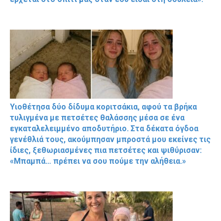
Υιοθέτησα δύο δίδυμα κοριτσάκια, αφού τα βρήκα
τυλιγμένα με πετσέτες θαλάσσης μέσα σε ένα
εγκαταλελειμμένο αποδυτήριο. Στα δέκατα όγδοα
γενέθλιά τους, ακούμπησαν μπροστά μου εκείνες τις
ίδιες, ξεθωριασμένες πια πετσέτες και ψιθύρισαν:
«Μπαμπά… πρέπει να σου πούμε την αλήθεια.»