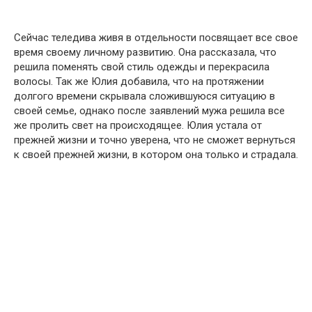
Сейчас теледива живя в отдельности посвящает все свое
время своему личному развитию. Она рассказала, что
решила поменять свой стиль одежды и перекрасила
волосы. Так же Юлия добавила, что на протяжении
долгого времени скрывала сложившуюся ситуацию в
своей семье, однако после заявлений мужа решила все
же пролить свет на происходящее. Юлия устала от
прежней жизни и точно уверена, что не сможет вернуться
к своей прежней жизни, в котором она только и страдала.