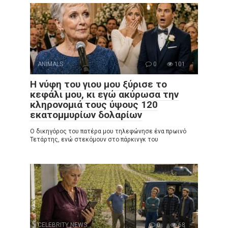
ANIMALS
0
101
Η νύφη του γιου μου ξύρισε το
κεφάλι μου, κι εγώ ακύρωσα την
κληρονομιά τους ύψους 120
εκατομμυρίων δολαρίων
Ο δικηγόρος του πατέρα μου τηλεφώνησε ένα πρωινό
Τετάρτης, ενώ στεκόμουν στο πάρκινγκ του
CELEBRITY NEWS
0
68