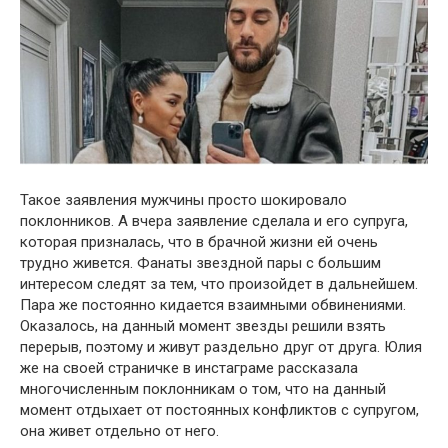
Такое заявления мужчины просто шокировало
поклонников. А вчера заявление сделала и его супруга,
которая призналась, что в брачной жизни ей очень
трудно живется. Фанаты звездной пары с большим
интересом следят за тем, что произойдет в дальнейшем.
Пара же постоянно кидается взаимными обвинениями.
Оказалось, на данный момент звезды решили взять
перерыв, поэтому и живут раздельно друг от друга. Юлия
же на своей страничке в инстаграме рассказала
многочисленным поклонникам о том, что на данный
момент отдыхает от постоянных конфликтов с супругом,
она живет отдельно от него.