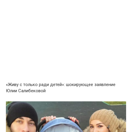
«Живу с только ради детей»: шокирующее заявление
Юлии Салибековой