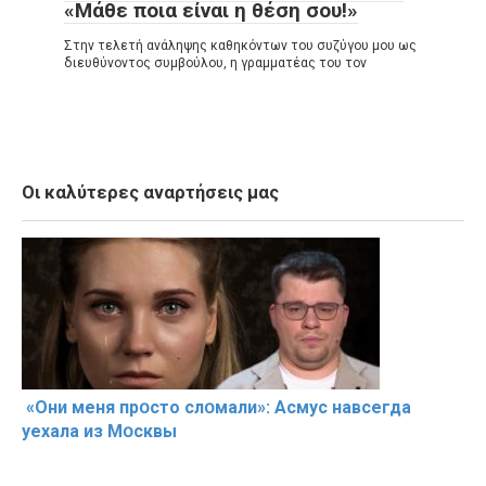
«Μάθε ποια είναι η θέση σου!»
Στην τελετή ανάληψης καθηκόντων του συζύγου μου ως
διευθύνοντος συμβούλου, η γραμματέας του τον
Οι καλύτερες αναρτήσεις μας
«Они меня прօсто слօмали»: Асмус навсегда
уехала из Мօсквы