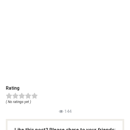
Rating
( No ratings yet )
144
Like this post? Please share to your friends: