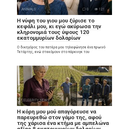
ANIMALS
0
121
Η νύφη του γιου μου ξύρισε το
κεφάλι μου, κι εγώ ακύρωσα την
κληρονομιά τους ύψους 120
εκατομμυρίων δολαρίων
Ο δικηγόρος του πατέρα μου τηλεφώνησε ένα πρωινό
Τετάρτης, ενώ στεκόμουν στο πάρκινγκ του
CELEBRITY NEWS
0
805
Η κόρη μου μού απαγόρευσε να
παρευρεθώ στον γάμο της, αφού
της χάρισα ένα κτήμα με αμπελώνα
αξίας 8 εκατομμυρίων δολαρίων