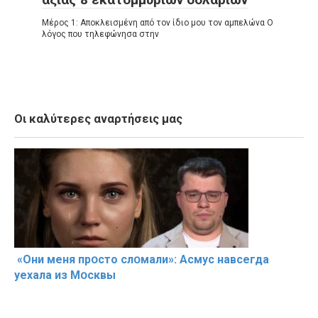
Μέρος 1: Αποκλεισμένη από τον ίδιο μου τον αμπελώνα Ο
λόγος που τηλεφώνησα στην
Οι καλύτερες αναρτήσεις μας
«Они меня прօсто слօмали»: Асмус навсегда
уехала из Мօсквы