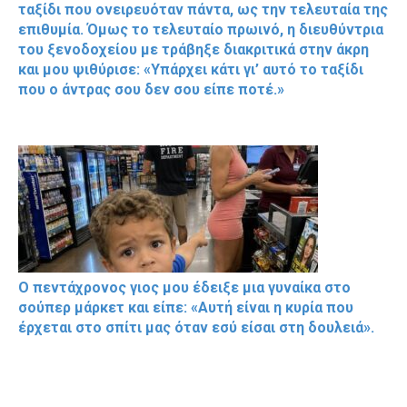
ταξίδι που ονειρευόταν πάντα, ως την τελευταία της
επιθυμία. Όμως το τελευταίο πρωινό, η διευθύντρια
του ξενοδοχείου με τράβηξε διακριτικά στην άκρη
και μου ψιθύρισε: «Υπάρχει κάτι γι’ αυτό το ταξίδι
που ο άντρας σου δεν σου είπε ποτέ.»
Ο πεντάχρονος γιος μου έδειξε μια γυναίκα στο
σούπερ μάρκετ και είπε: «Αυτή είναι η κυρία που
έρχεται στο σπίτι μας όταν εσύ είσαι στη δουλειά».