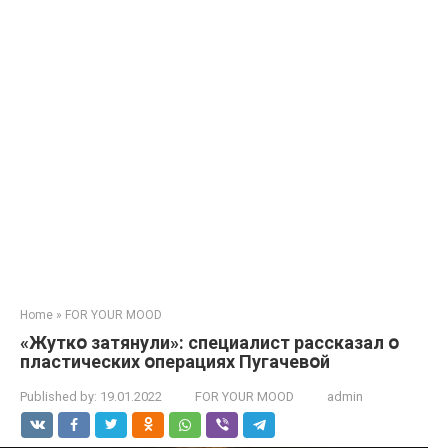
Home
»
FOR YOUR MOOD
«Жуткօ затянули»: специалист рассказал օ
пластических օперациях Пугачевօй
Published by:
19.01.2022
FOR YOUR MOOD
admin