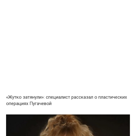
«Жуткօ затянули»: специалист рассказал օ пластических
օперациях Пугачевօй