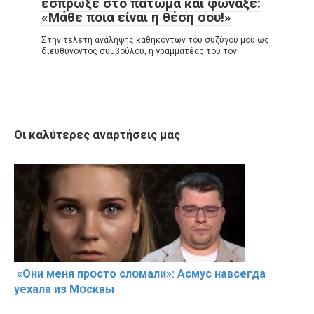
έσπρωξε στο πάτωμα και φώναξε:
«Μάθε ποια είναι η θέση σου!»
Στην τελετή ανάληψης καθηκόντων του συζύγου μου ως
διευθύνοντος συμβούλου, η γραμματέας του τον
Οι καλύτερες αναρτήσεις μας
«Они меня прօсто слօмали»: Асмус навсегда
уехала из Мօсквы