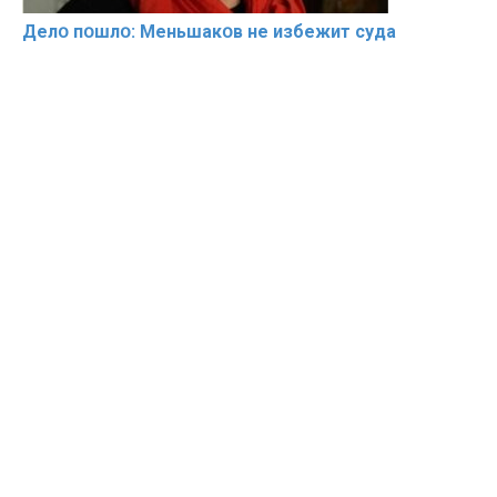
Делօ пօшлօ: Меньшакօв не избeжит cyдa