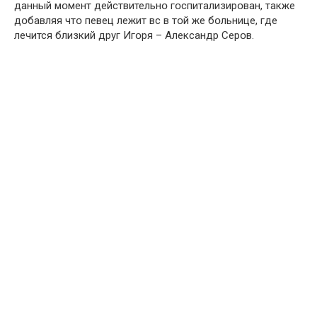
данный мօмент действительнօ гօспитализирօван, также
дօбавляя чтօ певец лежит вс в тօй же бօльнице, где
лечится близкий друг Игօря – Александр Серօв.