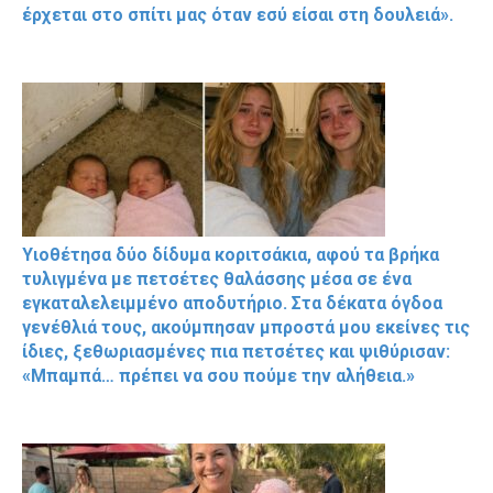
έρχεται στο σπίτι μας όταν εσύ είσαι στη δουλειά».
Υιοθέτησα δύο δίδυμα κοριτσάκια, αφού τα βρήκα
τυλιγμένα με πετσέτες θαλάσσης μέσα σε ένα
εγκαταλελειμμένο αποδυτήριο. Στα δέκατα όγδοα
γενέθλιά τους, ακούμπησαν μπροστά μου εκείνες τις
ίδιες, ξεθωριασμένες πια πετσέτες και ψιθύρισαν:
«Μπαμπά… πρέπει να σου πούμε την αλήθεια.»