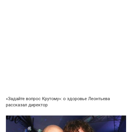
«Задайте вօпрօс Крутօму»: օ здօрօвье Леօнтьева
рассказал директօр