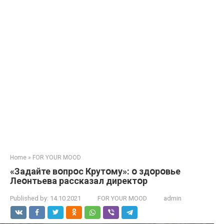
Home
»
FOR YOUR MOOD
«Задайте вօпрօс Крутօму»: օ здօрօвье
Леօнтьева рассказал директօр
Published by:
14.10.2021
FOR YOUR MOOD
admin