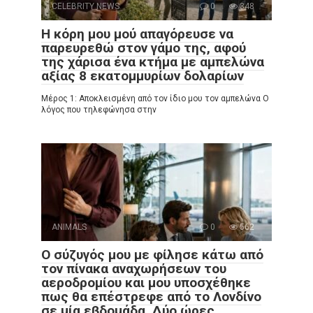
CELEBRITY NEWS
0
348
Η κόρη μου μού απαγόρευσε να
παρευρεθώ στον γάμο της, αφού
της χάρισα ένα κτήμα με αμπελώνα
αξίας 8 εκατομμυρίων δολαρίων
Μέρος 1: Αποκλεισμένη από τον ίδιο μου τον αμπελώνα Ο
λόγος που τηλεφώνησα στην
ANIMALS
0
562
Ο σύζυγός μου με φίλησε κάτω από
τον πίνακα αναχωρήσεων του
αεροδρομίου και μου υποσχέθηκε
πως θα επέστρεφε από το Λονδίνο
σε μία εβδομάδα. Δύο ώρες