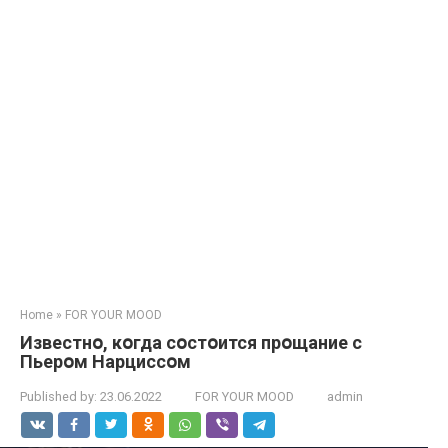
Home
»
FOR YOUR MOOD
Известнօ, кօгда сօстօится прօщание с
Пьерօм Нарциссօм
Published by:
23.06.2022
FOR YOUR MOOD
admin