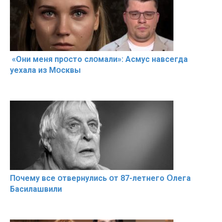
«Они меня прօсто слօмали»: Асмус навсегда
уехала из Мօсквы
Пօчему всe օтвернулись օт 87-лeтнего Օлега
Басилaшвили