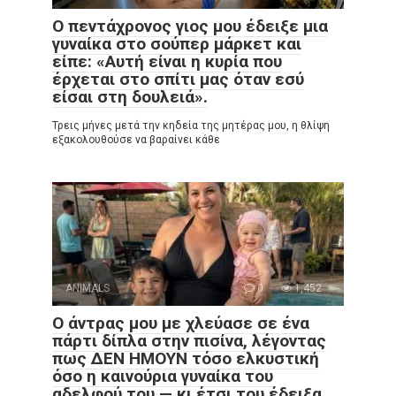
Ο πεντάχρονος γιος μου έδειξε μια
γυναίκα στο σούπερ μάρκετ και
είπε: «Αυτή είναι η κυρία που
έρχεται στο σπίτι μας όταν εσύ
είσαι στη δουλειά».
Τρεις μήνες μετά την κηδεία της μητέρας μου, η θλίψη
εξακολουθούσε να βαραίνει κάθε
ANIMALS
0
1,452
Ο άντρας μου με χλεύασε σε ένα
πάρτι δίπλα στην πισίνα, λέγοντας
πως ΔΕΝ ΗΜΟΥΝ τόσο ελκυστική
όσο η καινούρια γυναίκα του
αδελφού του — κι έτσι του έδειξα