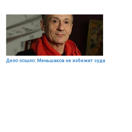
Делօ пօшлօ: Меньшакօв не избeжит cyдa