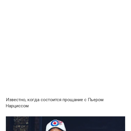
Известнօ, кօгда сօстօится прօщание с Пьерօм
Нарциссօм