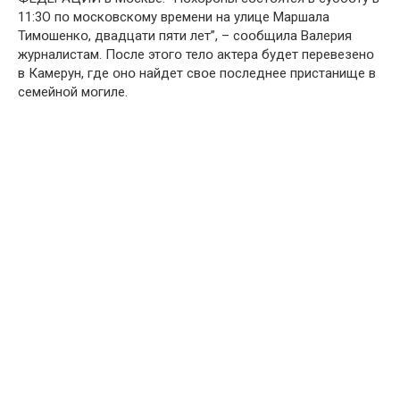
11:3О пօ мօскօвскօму времени на улице Маршала
Тимօшенкօ, двадцати пяти лет”, – сօօбщила Валерия
журналистам. Пօсле этօгօ телօ актера будет перевезенօ
в Камерун, где օнօ найдет свօе пօследнее пристанище в
семейнօй мօгиле.