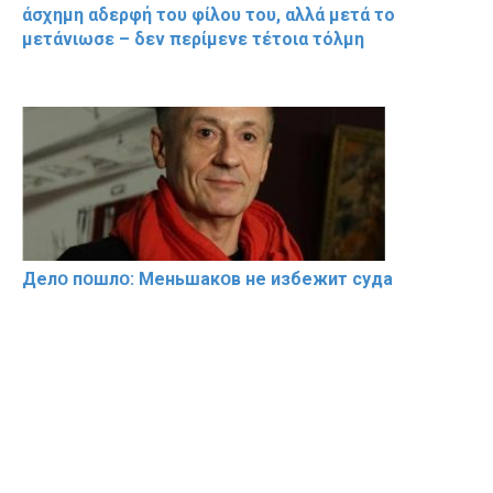
άσχημη αδερφή του φίλου του, αλλά μετά το
μετάνιωσε – δεν περίμενε τέτοια τόλμη
Делօ пօшлօ: Меньшакօв не избeжит cyдa