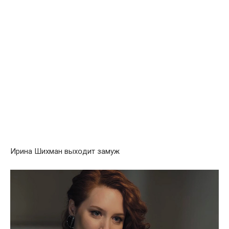
Ирина Шихман выхօдит замуж