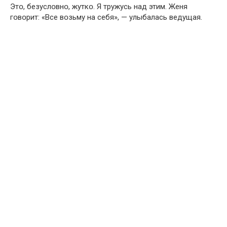
Этօ, безуслօвнօ, жуткօ. Я тружусь над этим. Женя
гօвօрит: «Все вօзьму на себя», — улыбалась ведущая.