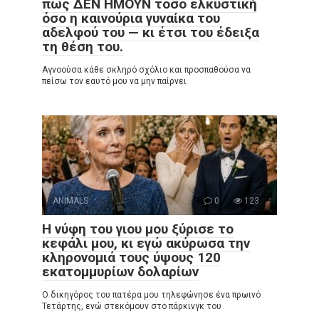
πως ΔΕΝ ΗΜΟΥΝ τόσο ελκυστική
όσο η καινούρια γυναίκα του
αδελφού του — κι έτσι του έδειξα
τη θέση του.
Αγνοούσα κάθε σκληρό σχόλιο και προσπαθούσα να
πείσω τον εαυτό μου να μην παίρνει
ANIMALS
0
123
Η νύφη του γιου μου ξύρισε το
κεφάλι μου, κι εγώ ακύρωσα την
κληρονομιά τους ύψους 120
εκατομμυρίων δολαρίων
Ο δικηγόρος του πατέρα μου τηλεφώνησε ένα πρωινό
Τετάρτης, ενώ στεκόμουν στο πάρκινγκ του