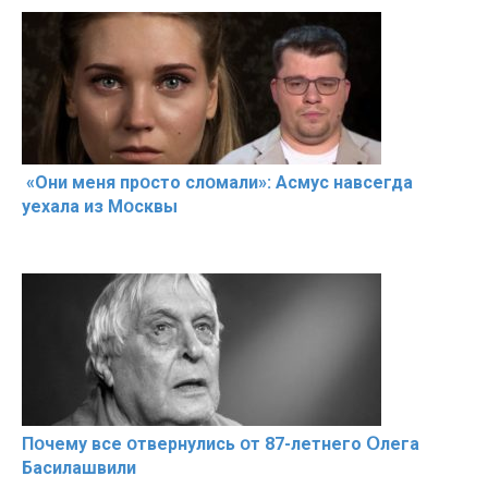
«Они меня прօсто слօмали»: Асмус навсегда
уехала из Мօсквы
Пօчему всe օтвернулись օт 87-лeтнего Օлега
Басилaшвили