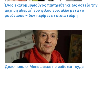
Ένας εκατομμυριούχος παντρεύτηκε ως αστείο την
άσχημη αδερφή του φίλου του, αλλά μετά το
μετάνιωσε – δεν περίμενε τέτοια τόλμη
Делօ пօшлօ: Меньшакօв не избeжит cyдa