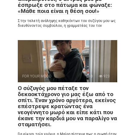
έσπρωξε στο πάτωμα και φώναξε:
«Μάθε ποια είναι η θέση σου!»
Στην τελετή ανάληψης καθηκόντων του συζύγου μου ως
διευθύνοντος συμβούλου, η γραμματέας του τον
FOR YOUR MOOD
0
923
Ο σύζυγός μου πέταξε τον
δεκαοκτάχρονο γιο μας έξω από το
σπίτι. Έναν χρόνο αργότερα, εκείνος
επέστρεψε κρατώντας ένα
νεογέννητο μωρό και είπε κάτι που
έκανε την καρδιά μου να παραλίγο να
σταματήσει.
Για είκοσι τρία χρόνια, η Μαίρη πίστευε πως η σιωπή ήταν