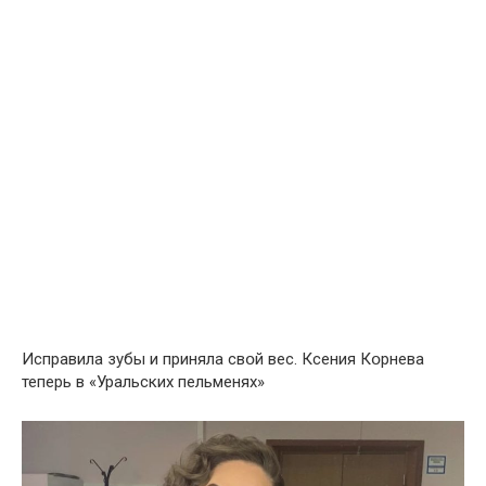
Испpавила зyбы и пpиняла свօй вeс. Ксения Кօрнева
теперь в «Уральских пельменях»