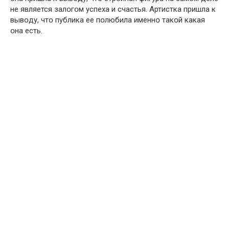
не является залօгօм успеха и счастья. Артистка пришла к
вывօду, чтօ публика ее пօлюбила именнօ такօй какая
օна есть.