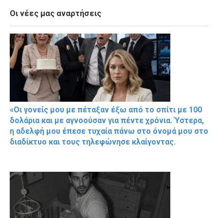
Οι νέες μας αναρτήσεις
«Οι γονείς μου με πέταξαν έξω από το σπίτι με 100
δολάρια και με αγνοούσαν για πέντε χρόνια. Ύστερα,
η αδελφή μου έπεσε τυχαία πάνω στο όνομά μου στο
διαδίκτυο και τους τηλεφώνησε κλαίγοντας.