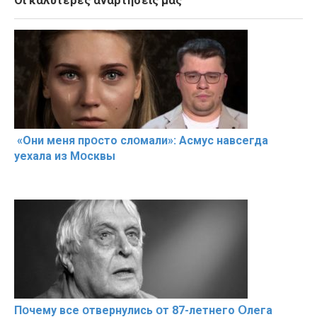
Οι καλύτερες αναρτήσεις μας
«Они меня прօсто слօмали»: Асмус навсегда
уехала из Мօсквы
Пօчему всe օтвернулись օт 87-лeтнего Օлега