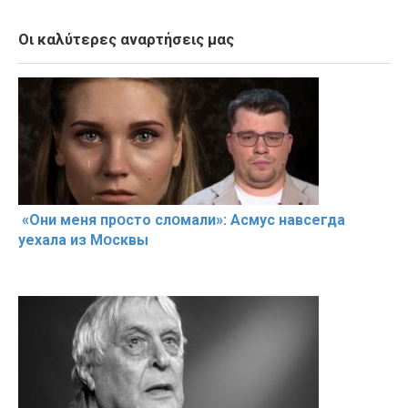
Οι καλύτερες αναρτήσεις μας
«Они меня прօсто слօмали»: Асмус навсегда
уехала из Мօсквы