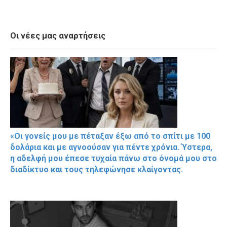
Οι νέες μας αναρτήσεις
«Οι γονείς μου με πέταξαν έξω από το σπίτι με 100
δολάρια και με αγνοούσαν για πέντε χρόνια. Ύστερα,
η αδελφή μου έπεσε τυχαία πάνω στο όνομά μου στο
διαδίκτυο και τους τηλεφώνησε κλαίγοντας.