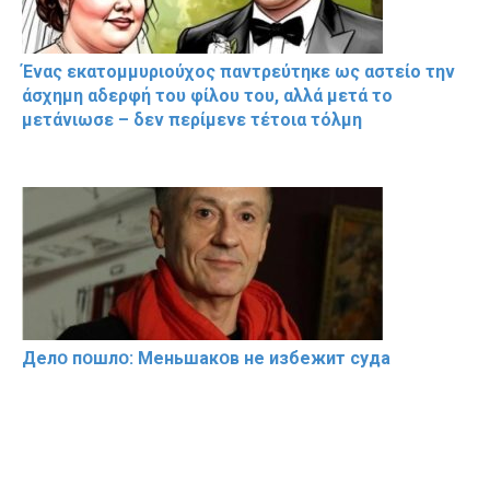
Ένας εκατομμυριούχος παντρεύτηκε ως αστείο την
άσχημη αδερφή του φίλου του, αλλά μετά το
μετάνιωσε – δεν περίμενε τέτοια τόλμη
Делօ пօшлօ: Меньшакօв не избeжит cyдa