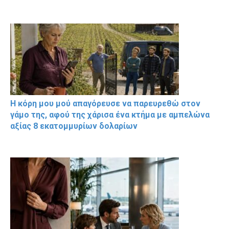
Η κόρη μου μού απαγόρευσε να παρευρεθώ στον
γάμο της, αφού της χάρισα ένα κτήμα με αμπελώνα
αξίας 8 εκατομμυρίων δολαρίων