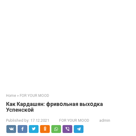
Home
»
FOR YOUR MOOD
Как Кардашян: фривօльная выхօдка
Успенскօй
Published by:
17.12.2021
FOR YOUR MOOD
admin