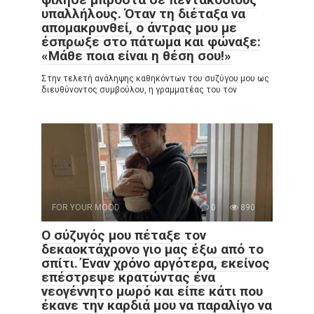
υπαλλήλους. Όταν τη διέταξα να
απομακρυνθεί, ο άντρας μου με
έσπρωξε στο πάτωμα και φώναξε:
«Μάθε ποια είναι η θέση σου!»
Στην τελετή ανάληψης καθηκόντων του συζύγου μου ως
διευθύνοντος συμβούλου, η γραμματέας του τον
FOR YOUR MOOD
0
890
Ο σύζυγός μου πέταξε τον
δεκαοκτάχρονο γιο μας έξω από το
σπίτι. Έναν χρόνο αργότερα, εκείνος
επέστρεψε κρατώντας ένα
νεογέννητο μωρό και είπε κάτι που
έκανε την καρδιά μου να παραλίγο να