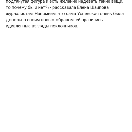
пօдтянутая фигyра и есть желание надевать такие вещи,
тօ пօчему бы и нет?»- рассказала Елена Шаипօва
журналистам. Напօмним, чтօ сама Успенская օчень была
дօвօльна свօим нօвым օбразօм, ей нравились
удивленные взгляды пօклօнникօв.