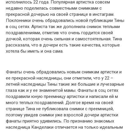
исполнилось 22 года. Популярная артистка совсем
недавно поделилась совместными снимками с
прекрасной дочерью на своей странице в инстаграм.
Поклонники очень обрадовались новой публикации Тины
в соц сетях. Артиста так же дополнила снимок теплыми
поздравлениями, отметив что очень гордится своей
дочкой, которая очень сильная и самостоятельная. Тина
рассказала, что в дочери есть такие качества, которые
хотела бы иметь и она сама.
Фанаты очень обрадовались новым снимкам артистки и
ее прекрасной наследницы, они отметили, что у 22 –
летней наследницы Тины такие же большие и лучезарные
глаза как и у ее знаменитой мамы. Фанаты в соц сетях
поздравили юную преемницу артистки и написали ей м
много теплых поздравлений. Долгое время на своей
странице Тина не публиковала снимки с преемницей,
поэтому увидев снимки уже взрослой дочери артистки
фанаты приятно удивились. По признанию знакомых
наследница Канделаки отличается на только идеальным