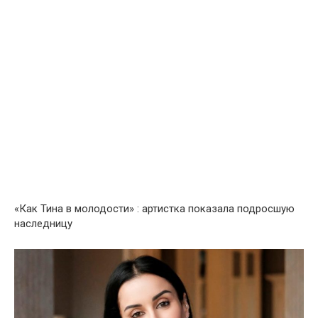
«Как Тина в молодости» : артистка показала подросшую
наследницу