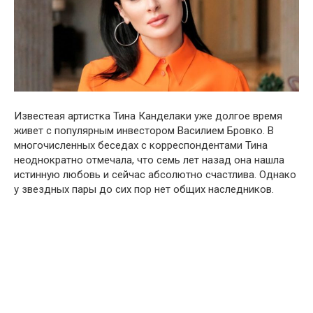
Известеая артистка Тина Канделаки уже долгое время
живет с популярным инвестором Василием Бровко. В
многочисленных беседах с корреспондентами Тина
неоднократно отмечала, что семь лет назад она нашла
истинную любовь и сейчас абсолютно счастлива. Однако
у звездных пары до сих пор нет общих наследников.