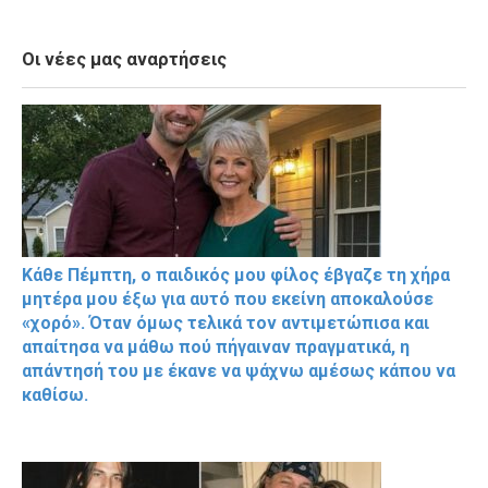
Οι νέες μας αναρτήσεις
Κάθε Πέμπτη, ο παιδικός μου φίλος έβγαζε τη χήρα
μητέρα μου έξω για αυτό που εκείνη αποκαλούσε
«χορό». Όταν όμως τελικά τον αντιμετώπισα και
απαίτησα να μάθω πού πήγαιναν πραγματικά, η
απάντησή του με έκανε να ψάχνω αμέσως κάπου να
καθίσω.