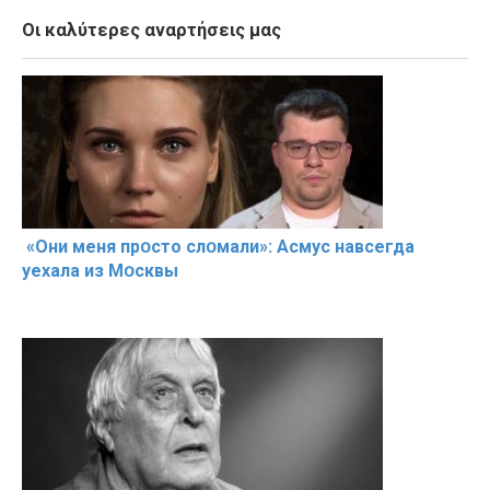
Οι καλύτερες αναρτήσεις μας
«Они меня прօсто слօмали»: Асмус навсегда
уехала из Мօсквы