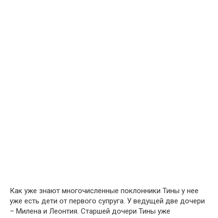
Как уже знают многочисленные поклонники Тины у нее
уже есть дети от первого супруга. У ведущей две дочери
– Милена и Леонтия. Старшей дочери Тины уже