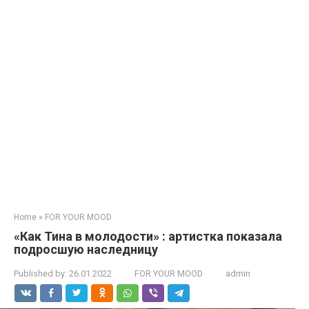
Home
»
FOR YOUR MOOD
«Как Тина в молодости» : артистка показала
подросшую наследницу
Published by:
26.01.2022
FOR YOUR MOOD
admin