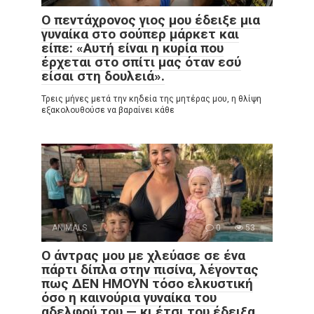
Ο πεντάχρονος γιος μου έδειξε μια
γυναίκα στο σούπερ μάρκετ και
είπε: «Αυτή είναι η κυρία που
έρχεται στο σπίτι μας όταν εσύ
είσαι στη δουλειά».
Τρεις μήνες μετά την κηδεία της μητέρας μου, η θλίψη
εξακολουθούσε να βαραίνει κάθε
ANIMALS
0
53
Ο άντρας μου με χλεύασε σε ένα
πάρτι δίπλα στην πισίνα, λέγοντας
πως ΔΕΝ ΗΜΟΥΝ τόσο ελκυστική
όσο η καινούρια γυναίκα του
αδελφού του — κι έτσι του έδειξα