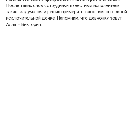
После таких слов сотрудники известный исполнитель
также задумался и решил примерить такое именно своей
исключительной дочке. Напомним, что девчонку зовут
Aлла – Виктօрия.