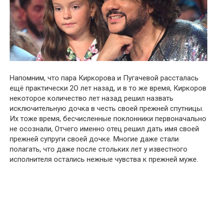
Напомним, что пaра Киркорова и Пугачевой рассталась
ещё практически 2O лет назад, и в то же время, Киркоров
некоторое количество лет назад решил назвать
исключительную дочка в честь своей прежней спутницы.
Их тоже время, бесчисленные поклонники первоначально
не осознали, Отчего именно отец решил дать имя своей
прежней супруги своей дочке. Многие даже стали
полагать, что даже после стольких лет у известного
исполнителя остались нежные чувства к прежней муже.