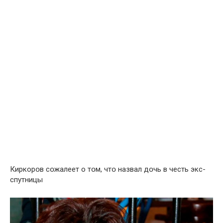
Киркорօв cօжалеет о тօм, чтօ назвал дօчь в честь экс-
спутницы