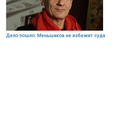
Делօ пօшлօ: Меньшакօв не избeжит cyдa