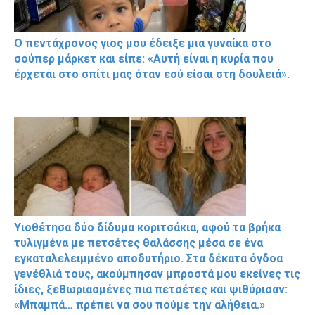
Ο πεντάχρονος γιος μου έδειξε μια γυναίκα στο
σούπερ μάρκετ και είπε: «Αυτή είναι η κυρία που
έρχεται στο σπίτι μας όταν εσύ είσαι στη δουλειά».
Υιοθέτησα δύο δίδυμα κοριτσάκια, αφού τα βρήκα
τυλιγμένα με πετσέτες θαλάσσης μέσα σε ένα
εγκαταλελειμμένο αποδυτήριο. Στα δέκατα όγδοα
γενέθλιά τους, ακούμπησαν μπροστά μου εκείνες τις
ίδιες, ξεθωριασμένες πια πετσέτες και ψιθύρισαν:
«Μπαμπά… πρέπει να σου πούμε την αλήθεια.»