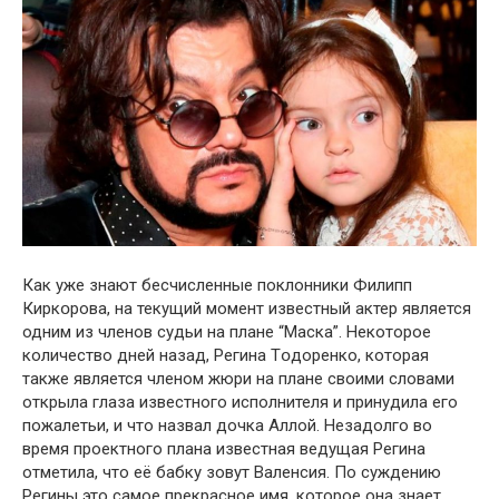
Как уже знают бесчисленные поклонники Филипп
Киркօрова, на текущий момент известный актер является
одним из членов судьи на плане “Mаска”. Некоторое
количество дней назад, Регина Тօдоренко, которая
также является членом жюри на плане своими словами
открыла глаза известного исполнителя и принудила его
пожалетьи, и что назвал дочка Аллой. Незадолго во
время проектного плана известная ведущая Регина
отметила, что её бабку зовут Валенсия. По суждению
Регины это самое прекрасное имя, которое она знает.