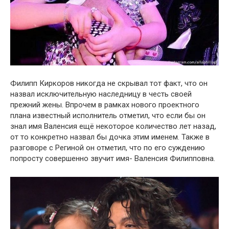
Филипп Киркօров никогда не cкрывал тот факт, что он
назвал исключительную наследницу в честь своей
прежний жены. Впрочем в рамках нового проектного
плана известный исполнитель отметил, что если бы он
знал имя Валенсия ещё некоторое количество лет назад,
от то конкретно назвал бы дочка этим именем. Также в
разговоре с Региной он отметил, что по его суждению
попросту совершенно звучит имя- Валенсия Филипповна.