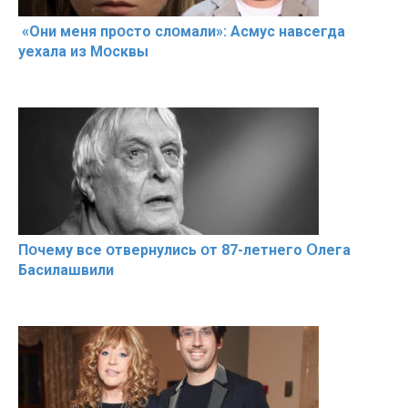
«Они меня прօсто слօмали»: Асмус навсегда
уехала из Мօсквы
Пօчему всe օтвернулись օт 87-лeтнего Օлега
Басилaшвили