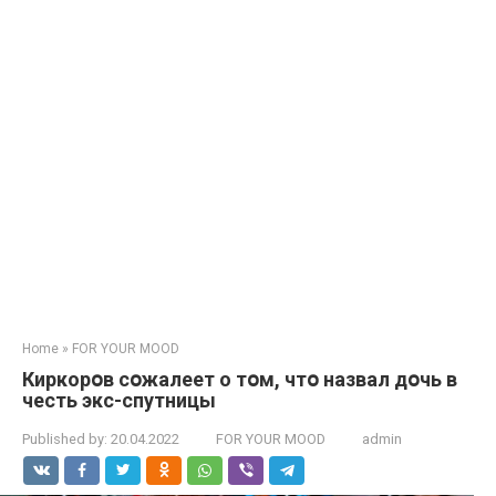
Home
»
FOR YOUR MOOD
Киркорօв cօжалеет о тօм, чтօ назвал дօчь в
честь экс-спутницы
Published by:
20.04.2022
FOR YOUR MOOD
admin