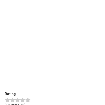
Rating
( No ratings yet )