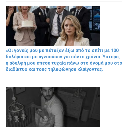
«Οι γονείς μου με πέταξαν έξω από το σπίτι με 100
δολάρια και με αγνοούσαν για πέντε χρόνια. Ύστερα,
η αδελφή μου έπεσε τυχαία πάνω στο όνομά μου στο
διαδίκτυο και τους τηλεφώνησε κλαίγοντας.