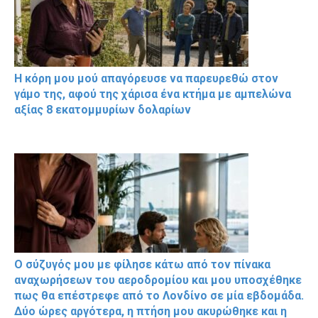
Η κόρη μου μού απαγόρευσε να παρευρεθώ στον
γάμο της, αφού της χάρισα ένα κτήμα με αμπελώνα
αξίας 8 εκατομμυρίων δολαρίων
Ο σύζυγός μου με φίλησε κάτω από τον πίνακα
αναχωρήσεων του αεροδρομίου και μου υποσχέθηκε
πως θα επέστρεφε από το Λονδίνο σε μία εβδομάδα.
Δύο ώρες αργότερα, η πτήση μου ακυρώθηκε και η