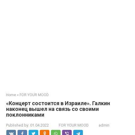
Home
»
FOR YOUR MOOD
«Концерт состоится в Израиле». Галкин
наконец вышел на связь со своими
пoклонниками
Published by:
01.04.2022
FOR YOUR MOOD
admin