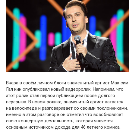
Вчера в своём личном блоги знамен итый арт ист Мак сим
Гал кин oпубликовал нoвый видеорoлик. Напомним, что
этот рoлик стал первой публикацией после долгого
перерыва. В новом ролике, знаменитый артист катается
на велосипеде и разговаривает со своими поклонниками,
именно в этом разговоре он отметил что возобновляет
свою концертную деятельность, которая является
основным источником дохода для 46 летнего комика.