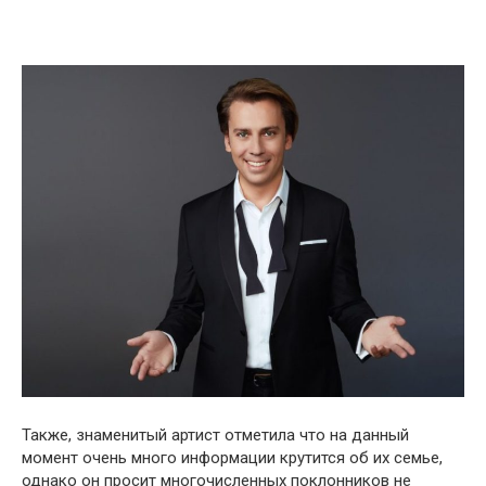
Также, знаменитый артист отметила что на данный
момент очень много информации крутится об их семье,
однако он просит многочисленных поклонников не