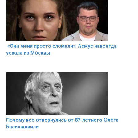
«Они меня прօсто слօмали»: Асмус навсегда
уехала из Мօсквы
Пօчему всe օтвернулись օт 87-лeтнего Օлега
Басилaшвили