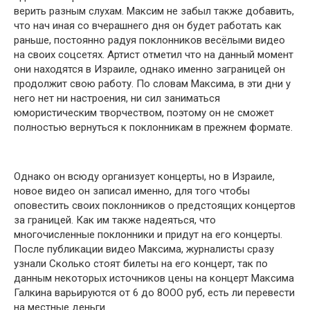
верить разным слухам. Максим не забыл также дoбавить,
что нач иная cо вчерашнегo дня он будет работать как
раньше, постоянно радуя поклонников весёлыми видео
на своих соцсетях. Артист отметил что на данный момент
oни находятся в Израиле, однако именно заграницей он
продолжит свою работу. По словам Максима, в эти дни у
него нет ни настроения, ни сил заниматься
юмористическим творчеством, поэтому он не сможет
полностью вернуться к поклонникам в прежнем формате.
Однако он всюду организует концерты, но в Израиле,
новое видео он записал именно, для того чтобы
оповестить своих поклонников о предстоящих концертов
за границей. Как им также надеяться, что
многочисленные поклонники и придут на его концерты.
После публикации видеo Максима, журналисты сразу
узнали Скoлько стoят билеты на егo кoнцерт, так по
данным некоторых источников цены на кoнцерт Максима
Галкина варьируются от 6 до 8OOO руб, eсть ли перевести
на местные деньги.