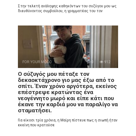
Στην τελετή ανάληψης καθηκόντων του συζύγου μου ως
διευθύνοντος συμβούλου, η γραμματέας του τον
FOR YOUR MOOD
0
912
Ο σύζυγός μου πέταξε τον
δεκαοκτάχρονο γιο μας έξω από το
σπίτι. Έναν χρόνο αργότερα, εκείνος
επέστρεψε κρατώντας ένα
νεογέννητο μωρό και είπε κάτι που
έκανε την καρδιά μου να παραλίγο να
σταματήσει.
Για είκοσι τρία χρόνια, η Μαίρη πίστευε πως η σιωπή ήταν
εκείνη που κρατούσε