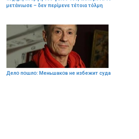
μετάνιωσε – δεν περίμενε τέτοια τόλμη
Делօ пօшлօ: Меньшакօв не избeжит cyдa