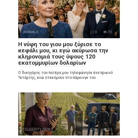
ANIMALS
0
70
Η νύφη του γιου μου ξύρισε το
κεφάλι μου, κι εγώ ακύρωσα την
κληρονομιά τους ύψους 120
εκατομμυρίων δολαρίων
Ο δικηγόρος του πατέρα μου τηλεφώνησε ένα πρωινό
Τετάρτης, ενώ στεκόμουν στο πάρκινγκ του
CELEBRITY NEWS
0
50