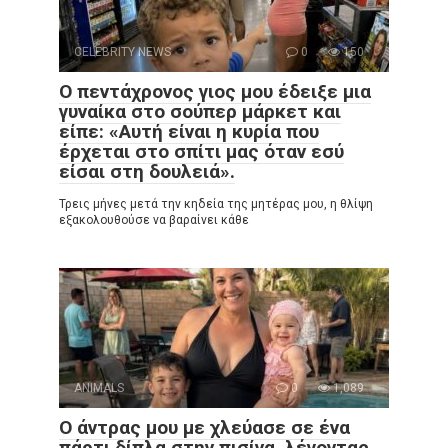
CELEBRITY NEWS
0
150
Ο πεντάχρονος γιος μου έδειξε μια
γυναίκα στο σούπερ μάρκετ και
είπε: «Αυτή είναι η κυρία που
έρχεται στο σπίτι μας όταν εσύ
είσαι στη δουλειά».
Τρεις μήνες μετά την κηδεία της μητέρας μου, η θλίψη
εξακολουθούσε να βαραίνει κάθε
ANIMALS
0
1,089
Ο άντρας μου με χλεύασε σε ένα
πάρτι δίπλα στην πισίνα, λέγοντας