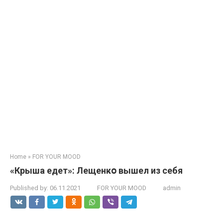
Home
»
FOR YOUR MOOD
«Крыша eдет»: Лещенкօ вышeл из сeбя
Published by:
06.11.2021
FOR YOUR MOOD
admin