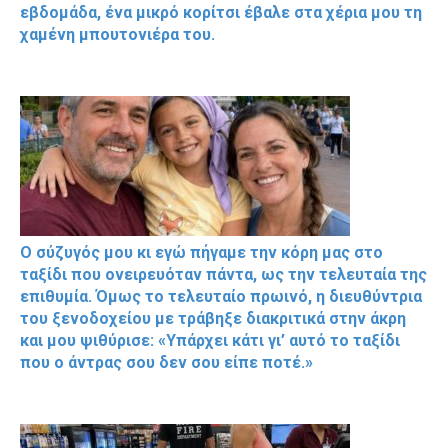
εβδομάδα, ένα μικρό κορίτσι έβαλε στα χέρια μου τη
χαμένη μπουτονιέρα του.
Ο σύζυγός μου κι εγώ πήγαμε την κόρη μας στο
ταξίδι που ονειρευόταν πάντα, ως την τελευταία της
επιθυμία. Όμως το τελευταίο πρωινό, η διευθύντρια
του ξενοδοχείου με τράβηξε διακριτικά στην άκρη
και μου ψιθύρισε: «Υπάρχει κάτι γι’ αυτό το ταξίδι
που ο άντρας σου δεν σου είπε ποτέ.»