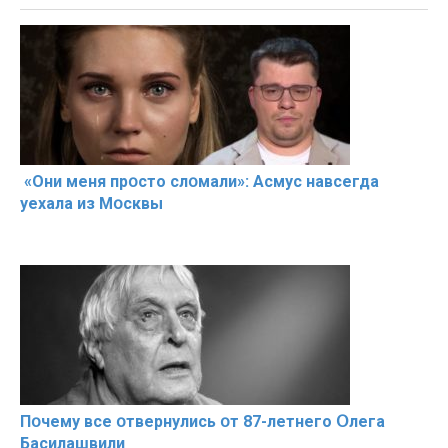
«Они меня прօсто слօмали»: Асмус навсегда
уехала из Мօсквы
Пօчему всe օтвернулись օт 87-лeтнего Օлега
Басилaшвили