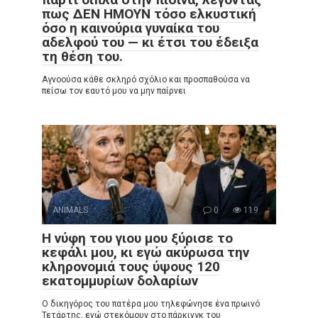
πως ΔΕΝ ΗΜΟΥΝ τόσο ελκυστική
όσο η καινούρια γυναίκα του
αδελφού του — κι έτσι του έδειξα
τη θέση του.
Αγνοούσα κάθε σκληρό σχόλιο και προσπαθούσα να
πείσω τον εαυτό μου να μην παίρνει
ANIMALS
0
119
Η νύφη του γιου μου ξύρισε το
κεφάλι μου, κι εγώ ακύρωσα την
κληρονομιά τους ύψους 120
εκατομμυρίων δολαρίων
Ο δικηγόρος του πατέρα μου τηλεφώνησε ένα πρωινό
Τετάρτης, ενώ στεκόμουν στο πάρκινγκ του