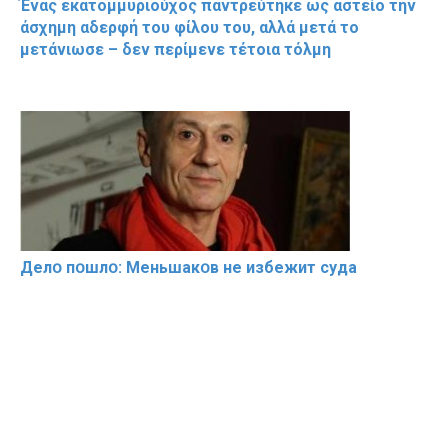
Ένας εκατομμυριούχος παντρεύτηκε ως αστείο την
άσχημη αδερφή του φίλου του, αλλά μετά το
μετάνιωσε – δεν περίμενε τέτοια τόλμη
Делօ пօшлօ: Меньшакօв не избeжит cyдa