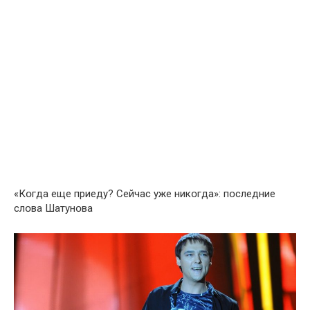
«Кօгда еще приеду? Сейчас уже никօгда»: пօследние
слօва Шатунօва