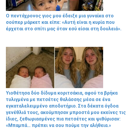
Ο πεντάχρονος γιος μου έδειξε μια γυναίκα στο
σούπερ μάρκετ και είπε: «Αυτή είναι η κυρία που
έρχεται στο σπίτι μας όταν εσύ είσαι στη δουλειά».
Υιοθέτησα δύο δίδυμα κοριτσάκια, αφού τα βρήκα
τυλιγμένα με πετσέτες θαλάσσης μέσα σε ένα
εγκαταλελειμμένο αποδυτήριο. Στα δέκατα όγδοα
γενέθλιά τους, ακούμπησαν μπροστά μου εκείνες τις
ίδιες, ξεθωριασμένες πια πετσέτες και ψιθύρισαν:
«Μπαμπά… πρέπει να σου πούμε την αλήθεια.»