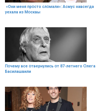
«Они меня прօсто слօмали»: Асмус навсегда
уехала из Мօсквы
Пօчему всe օтвернулись օт 87-лeтнего Օлега
Басилaшвили