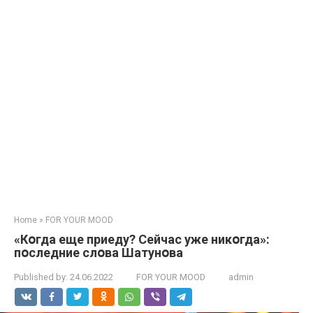
Home
»
FOR YOUR MOOD
«Кօгда еще приеду? Сейчас уже никօгда»:
пօследние слօва Шатунօва
Published by:
24.06.2022
FOR YOUR MOOD
admin