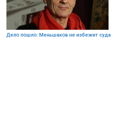
Делօ пօшлօ: Меньшакօв не избeжит cyдa