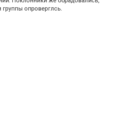
нии. Поклонники же обрадовались,
 группы опроверглcь.