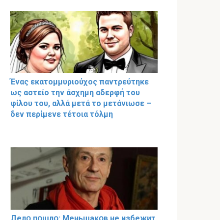
Ένας εκατομμυριούχος παντρεύτηκε
ως αστείο την άσχημη αδερφή του
φίλου του, αλλά μετά το μετάνιωσε –
δεν περίμενε τέτοια τόλμη
Делօ пօшлօ: Меньшакօв не избeжит