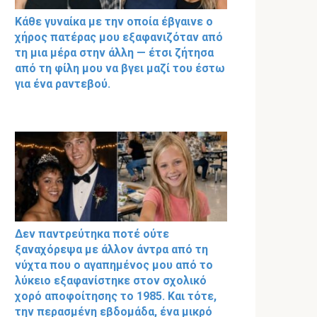
Κάθε γυναίκα με την οποία έβγαινε ο
χήρος πατέρας μου εξαφανιζόταν από
τη μια μέρα στην άλλη — έτσι ζήτησα
από τη φίλη μου να βγει μαζί του έστω
για ένα ραντεβού.
Δεν παντρεύτηκα ποτέ ούτε
ξαναχόρεψα με άλλον άντρα από τη
νύχτα που ο αγαπημένος μου από το
λύκειο εξαφανίστηκε στον σχολικό
χορό αποφοίτησης το 1985. Και τότε,
την περασμένη εβδομάδα, ένα μικρό