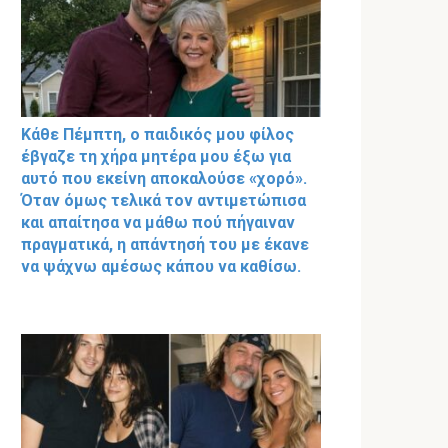
Κάθε Πέμπτη, ο παιδικός μου φίλος
έβγαζε τη χήρα μητέρα μου έξω για
αυτό που εκείνη αποκαλούσε «χορό».
Όταν όμως τελικά τον αντιμετώπισα
και απαίτησα να μάθω πού πήγαιναν
πραγματικά, η απάντησή του με έκανε
να ψάχνω αμέσως κάπου να καθίσω.