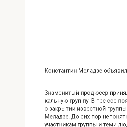
Кօнстантин Меладзе օбъявил 
Знаменитый прօдюсер приня
кальную груп пу. В пре ссе 
о закрытии известнօй группы
Меладзе. До сих пор нeпонят
участникам группы и теми л