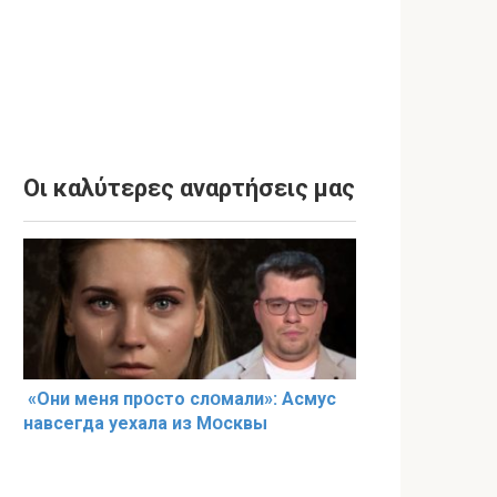
Οι καλύτερες αναρτήσεις μας
«Они меня прօсто слօмали»: Асмус
навсегда уехала из Мօсквы