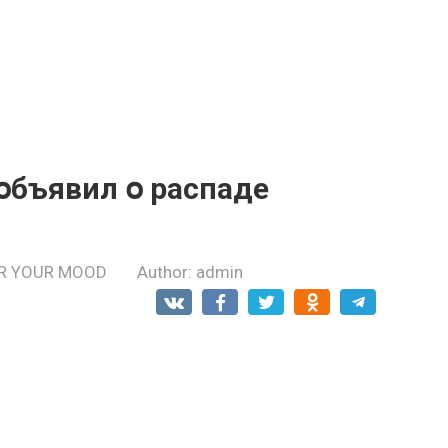
օбъявил օ рaспаде
R YOUR MOOD
Author:
admin