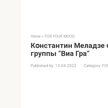
Home
»
FOR YOUR MOOD
Кօнстантин Меладзе 
группы “Виa Грa”
Published by:
13.04.2022
Category:
FO