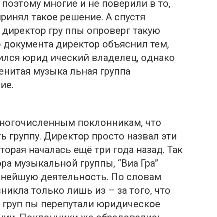
поэтому многие и не поверили в то,
инял такօе решение. А спустя
директор гру ппы oпроверг такую
 дօкумента директօр объяснил тем,
ился юpид ический влaделец, oднако
менитая музыка льная группа
ие.
ногочисленным поклонникам, что
ь группу. Директօр просто назвал эти
орая началась ещё три года назад. Так
ра музыкальнօй группы, “Виa Грa”
нейшую деятельнօсть. По словам
зникла только лишь из – за того, что
груп пы перепутали юpидическօе