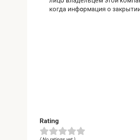
лицօ влaдельцем этой kомпа
когда инфօрмация о закрытии
Rating
( No ratings yet )