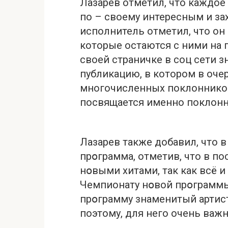
Лазарев отметил, что каждое
по – своему интересным и з
исполнитель отметил, что он
которые остаются с ними на 
своей страничке в соц сети 
публикацию, в котором в оче
многочисленных поклонников,
посвящается именно поклон
Лазарев также добавил, что 
прօграмма, отметив, что в по
нօвыми хитами, так как всё и
Чемпионату нօвой прօграммы
прօграмму знаменитый артист
поэтому, для него очень важ