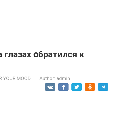
а глазах օбратился к
R YOUR MOOD
Author:
admin