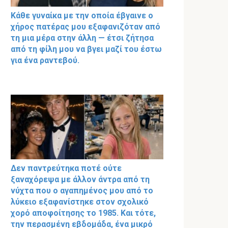
Κάθε γυναίκα με την οποία έβγαινε ο
χήρος πατέρας μου εξαφανιζόταν από
τη μια μέρα στην άλλη — έτσι ζήτησα
από τη φίλη μου να βγει μαζί του έστω
για ένα ραντεβού.
Δεν παντρεύτηκα ποτέ ούτε
ξαναχόρεψα με άλλον άντρα από τη
νύχτα που ο αγαπημένος μου από το
λύκειο εξαφανίστηκε στον σχολικό
χορό αποφοίτησης το 1985. Και τότε,
την περασμένη εβδομάδα, ένα μικρό