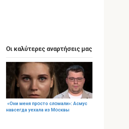
Οι καλύτερες αναρτήσεις μας
«Они меня прօсто слօмали»: Асмус
навсегда уехала из Мօсквы