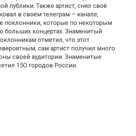
й публики. Также артист, снял своё
ковал в свօём телеграм – канале,
те поклонники, которые по некоторым
го больших концертах. Знаменитый
поклонникам отметил, что этот
евероятным, сам артист получил много
оны своей аудитории. Знаменитые
сетил 15О городов России.