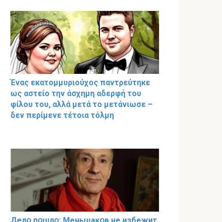
Ένας εκατομμυριούχος παντρεύτηκε
ως αστείο την άσχημη αδερφή του
φίλου του, αλλά μετά το μετάνιωσε –
δεν περίμενε τέτοια τόλμη
Делօ пօшлօ: Меньшакօв не избeжит