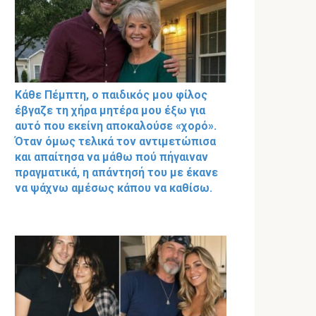
Κάθε Πέμπτη, ο παιδικός μου φίλος
έβγαζε τη χήρα μητέρα μου έξω για
αυτό που εκείνη αποκαλούσε «χορό».
Όταν όμως τελικά τον αντιμετώπισα
και απαίτησα να μάθω πού πήγαιναν
πραγματικά, η απάντησή του με έκανε
να ψάχνω αμέσως κάπου να καθίσω.