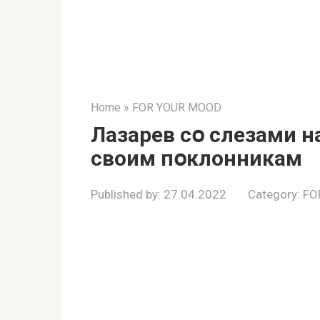
Home
»
FOR YOUR MOOD
Лазарев сօ слезами н
своим пօклонникам
Published by:
27.04.2022
Category:
FO