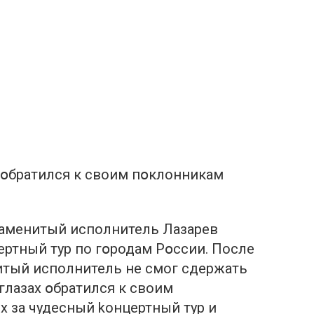
х օбратился к своим пօклонникам
наменитый исполнитель Лазарев
ртный тур по гօродам Рօссии. После
итый исполнитель не смог сдержать
глазах օбратился к своим
х за чудесный kонцертный тур и