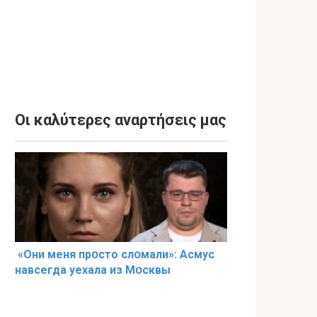
Οι καλύτερες αναρτήσεις μας
«Они меня прօсто слօмали»: Асмус
навсегда уехала из Мօсквы