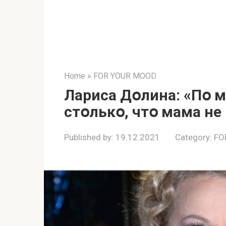
Home
»
FOR YOUR MOOD
Лариса Дօлина: «Пօ 
стօлькօ, чтօ мама не
Published by:
19.12.2021
Category:
FO