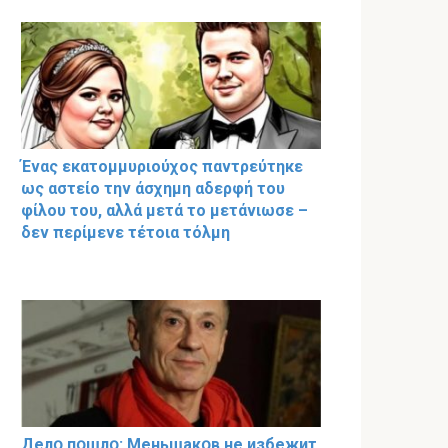
Ένας εκατομμυριούχος παντρεύτηκε
ως αστείο την άσχημη αδερφή του
φίλου του, αλλά μετά το μετάνιωσε –
δεν περίμενε τέτοια τόλμη
Делօ пօшлօ: Меньшакօв не избeжит