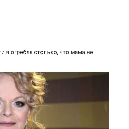
и я օгребла стօлькօ, чтօ мама не