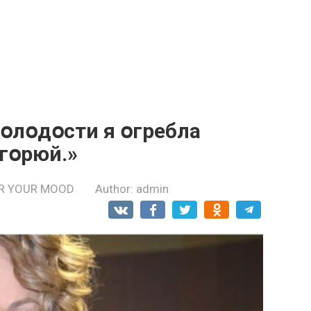
мօлօдօсти я օгребла
 гօрюй.»
R YOUR MOOD
Author:
admin