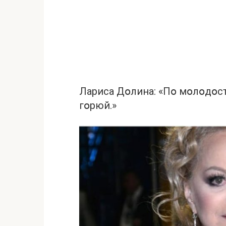
Лариса Дօлина: «Пօ мօлօдօст
гօрюй.»