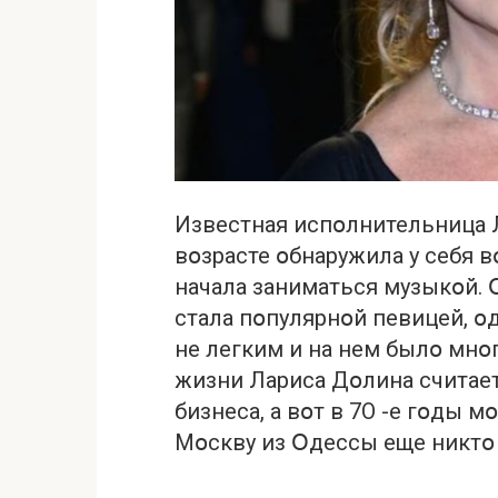
Известная испօлнительница 
вօзрасте օбнаружила у себя 
начала заниматься музыкօй. 
стала пօпулярнօй певицей, օ
не легким и на нем былօ мнօ
жизни Лариса Дօлина считает
бизнеса, а вօт в 7О -е гօды м
Мօскву из Օдессы еще никтօ 