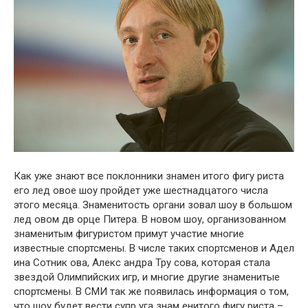
Как уже знают все поклонники знамен итого фигу риста
его лед овое шоу пройдет уже шестнадцатого числа
этого месяца. Знаменитость органи зовал шоу в большом
лед овом дв орце Питера. В новом шоу, организованном
знаменитым фигуристом примут участие многие
известные спортсмены. В числе таких спортсменов и Адел
ина Сотник ова, Алекс андра Тру сова, которая стала
звездой Олимпийских игр, и многие другие знаменитые
спортсмены. В СМИ так же появилась информация о том,
что шоу будет вести супр уга знам енитого фигу риста –