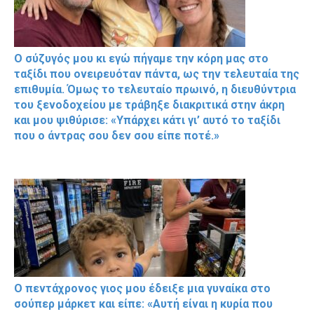
Ο σύζυγός μου κι εγώ πήγαμε την κόρη μας στο
ταξίδι που ονειρευόταν πάντα, ως την τελευταία της
επιθυμία. Όμως το τελευταίο πρωινό, η διευθύντρια
του ξενοδοχείου με τράβηξε διακριτικά στην άκρη
και μου ψιθύρισε: «Υπάρχει κάτι γι’ αυτό το ταξίδι
που ο άντρας σου δεν σου είπε ποτέ.»
Ο πεντάχρονος γιος μου έδειξε μια γυναίκα στο
σούπερ μάρκετ και είπε: «Αυτή είναι η κυρία που