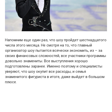
Напомним еще один раз, что шоу пройдет шестнадцатого
числа этого месяца. Не смотря на то, что главный
организатор шоу пытается всячески экономить, из – за
своих финансовых сложностей, все участники программы
довольно знамениты. Все выступления хорошо
подготовлены заранее. Именно поэтому и специалисты
уверяют, что шоу окупит все расходы, и семья
знаменитого фигуриста в итоге, даже выйдет в большом
плюсе.