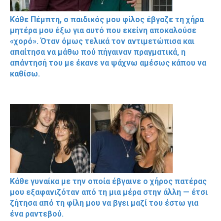
Κάθε Πέμπτη, ο παιδικός μου φίλος έβγαζε τη χήρα
μητέρα μου έξω για αυτό που εκείνη αποκαλούσε
«χορό». Όταν όμως τελικά τον αντιμετώπισα και
απαίτησα να μάθω πού πήγαιναν πραγματικά, η
απάντησή του με έκανε να ψάχνω αμέσως κάπου να
καθίσω.
Κάθε γυναίκα με την οποία έβγαινε ο χήρος πατέρας
μου εξαφανιζόταν από τη μια μέρα στην άλλη — έτσι
ζήτησα από τη φίλη μου να βγει μαζί του έστω για
ένα ραντεβού.