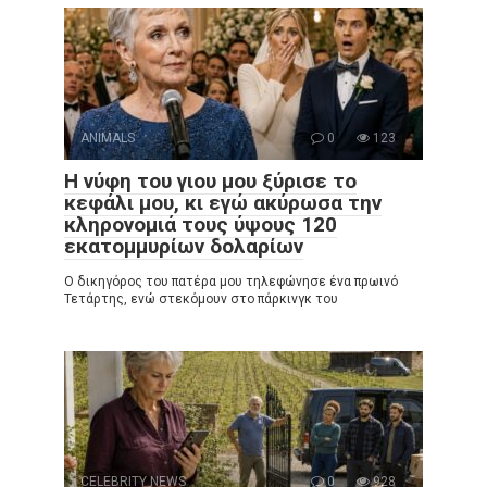
ANIMALS
0
123
Η νύφη του γιου μου ξύρισε το
κεφάλι μου, κι εγώ ακύρωσα την
κληρονομιά τους ύψους 120
εκατομμυρίων δολαρίων
Ο δικηγόρος του πατέρα μου τηλεφώνησε ένα πρωινό
Τετάρτης, ενώ στεκόμουν στο πάρκινγκ του
CELEBRITY NEWS
0
928