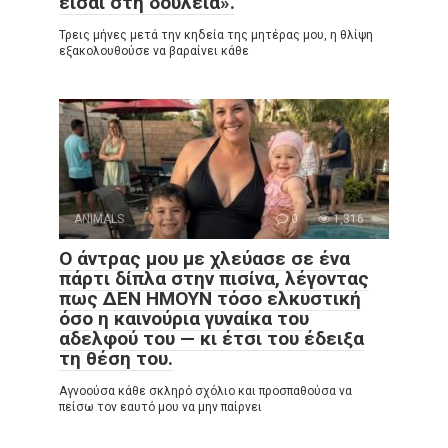
είσαι στη δουλειά».
Τρεις μήνες μετά την κηδεία της μητέρας μου, η θλίψη
εξακολουθούσε να βαραίνει κάθε
ANIMALS
0
1,316
Ο άντρας μου με χλεύασε σε ένα
πάρτι δίπλα στην πισίνα, λέγοντας
πως ΔΕΝ ΗΜΟΥΝ τόσο ελκυστική
όσο η καινούρια γυναίκα του
αδελφού του — κι έτσι του έδειξα
τη θέση του.
Αγνοούσα κάθε σκληρό σχόλιο και προσπαθούσα να
πείσω τον εαυτό μου να μην παίρνει