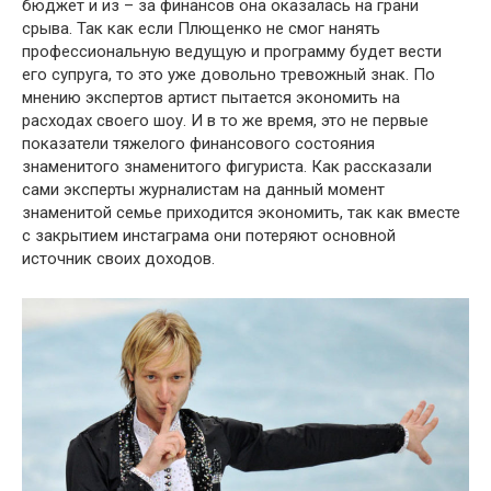
бюджет и из – за финансов она оказалась на грани
срыва. Так как если Плющенко не смог нанять
профессиональную ведущую и программу будет вести
его супруга, то это уже довольно тревожный знак. По
мнению экспертов артист пытается экономить на
расходах своего шоу. И в то же время, это не первые
показатели тяжелого финансового состояния
знаменитого знаменитого фигуриста. Как рассказали
сами эксперты журналистам на данный момент
знаменитой семье приходится экономить, так как вместе
с закрытием инстаграма они потеряют основной
источник своих доходов.