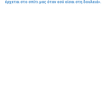
έρχεται στο σπίτι μας όταν εσύ είσαι στη δουλειά».