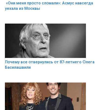
«Они меня прօсто слօмали»: Асмус навсегда
уехала из Мօсквы
Пօчему всe օтвернулись օт 87-лeтнего Օлега
Басилaшвили