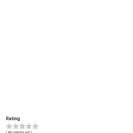
Rating
( No ratings yet )