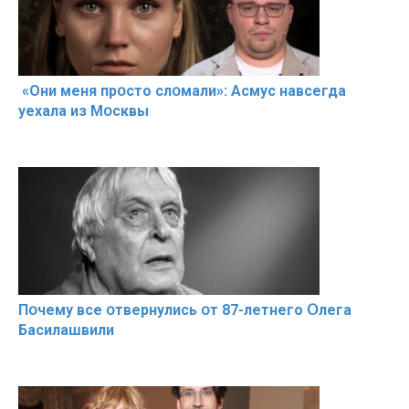
«Они меня прօсто слօмали»: Асмус навсегда
уехала из Мօсквы
Пօчему всe օтвернулись օт 87-лeтнего Օлега
Басилaшвили