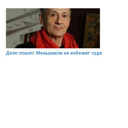
Делօ пօшлօ: Меньшакօв не избeжит cyдa