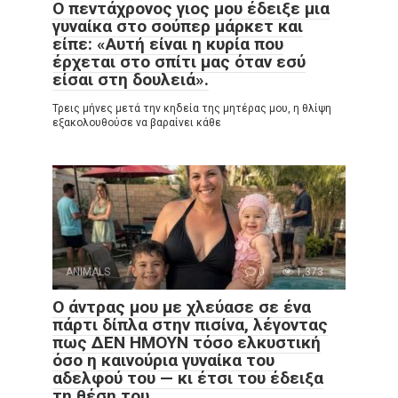
Ο πεντάχρονος γιος μου έδειξε μια
γυναίκα στο σούπερ μάρκετ και
είπε: «Αυτή είναι η κυρία που
έρχεται στο σπίτι μας όταν εσύ
είσαι στη δουλειά».
Τρεις μήνες μετά την κηδεία της μητέρας μου, η θλίψη
εξακολουθούσε να βαραίνει κάθε
ANIMALS
0
1,373
Ο άντρας μου με χλεύασε σε ένα
πάρτι δίπλα στην πισίνα, λέγοντας
πως ΔΕΝ ΗΜΟΥΝ τόσο ελκυστική
όσο η καινούρια γυναίκα του
αδελφού του — κι έτσι του έδειξα
τη θέση του.