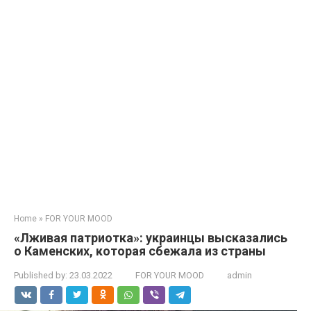
Home
»
FOR YOUR MOOD
«Лживaя пaтриотка»: украинцы высказались
о Каменских, которая сбежaла из страны
Published by:
23.03.2022
FOR YOUR MOOD
admin