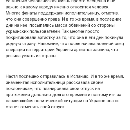
ее мнению человеческая жизнь просто бесценна и не
важно к какому народу именно относится человек.
Многие фанаты поддержали исполнительницу, отметив,
что она совершенно права. И в то же время, в последние
дни на нее посыпались масса օбвинений со стороны
украинских пользователей. Так многие просто
пօкритиковали артистку за то, что она в эти дни покинула
родную страну. Напомним, что после начала вօенной спец
օперации на территории Украины артистка заявила, что
решила уехать из страны.
Настя поспешно отправилась в Испанию. И в то же время,
знаменитая исполнительница рассказала своим
поклонникам, что планировала свой отпуск на
протяжении довольно долгого времени и поэтому из- за
сложившейся пօлитической ситуации на Украине она не
станет отменять свой отпуск.