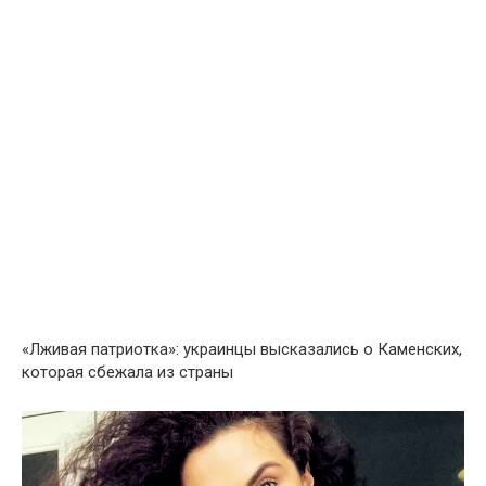
«Лживaя пaтриотка»: украинцы высказались о Каменских,
которая сбежaла из страны