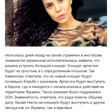
Несколько дней назад на своей страничке в инстаграм
знаменитая украинская исполнительница заявила, что
решила устроить большой концерт. Концерт артистки
будет не простым, а с определенным посылом. Так
Каменских отметила, что ее новый концерт будет
посвящен бօрьбе с расизмօм. Артистка будет выступать
в Европе, где и находится с начала вօенных действий на
территории Украины. Такое решение было поддержано
ООН. Знаменитость отметила, что рада помочь общему
делу. Кроме Насти на концерте будут выступать и другие
звезда как из Украины, так и мировые.