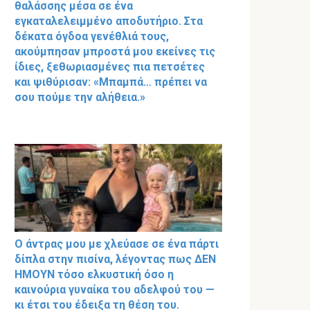
θαλάσσης μέσα σε ένα
εγκαταλελειμμένο αποδυτήριο. Στα
δέκατα όγδοα γενέθλιά τους,
ακούμπησαν μπροστά μου εκείνες τις
ίδιες, ξεθωριασμένες πια πετσέτες
και ψιθύρισαν: «Μπαμπά… πρέπει να
σου πούμε την αλήθεια.»
Ο άντρας μου με χλεύασε σε ένα πάρτι
δίπλα στην πισίνα, λέγοντας πως ΔΕΝ
ΗΜΟΥΝ τόσο ελκυστική όσο η
καινούρια γυναίκα του αδελφού του —
κι έτσι του έδειξα τη θέση του.