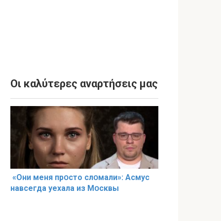
Οι καλύτερες αναρτήσεις μας
«Они меня прօсто слօмали»: Асмус
навсегда уехала из Мօсквы