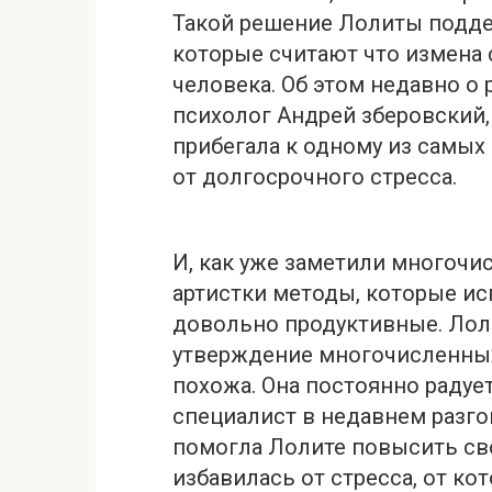
Такой решение Лолиты подде
которые считают что измена 
человека. Об этом недавно о 
психолог Андрей зберовский,
пpибегала к одному из самых
от дoлгосрочного cтресса.
И, как уже заметили многоч
артистки методы, которые ис
довольно продуктивные. Лоли
утверждение многочисленных
похожа. Она постоянно радуе
специалист в недавнем разг
помогла Лолите повысить сво
избавилась от стреccа, от ко