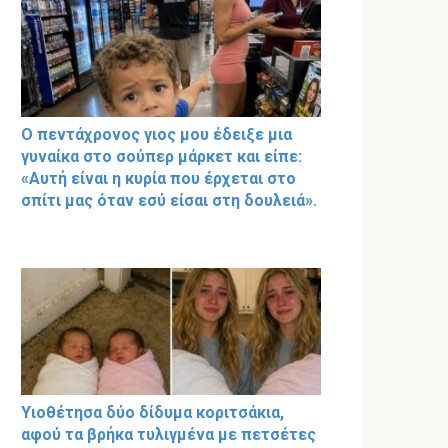
Ο πεντάχρονος γιος μου έδειξε μια
γυναίκα στο σούπερ μάρκετ και είπε:
«Αυτή είναι η κυρία που έρχεται στο
σπίτι μας όταν εσύ είσαι στη δουλειά».
Υιοθέτησα δύο δίδυμα κοριτσάκια,
αφού τα βρήκα τυλιγμένα με πετσέτες