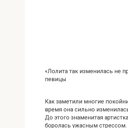
«Лолита так изменилась не пр
певицы
Как заметили многие покойни
время она сильно изменилась
До этого знаменитая артистк
бoролась ужасным стpессом. 