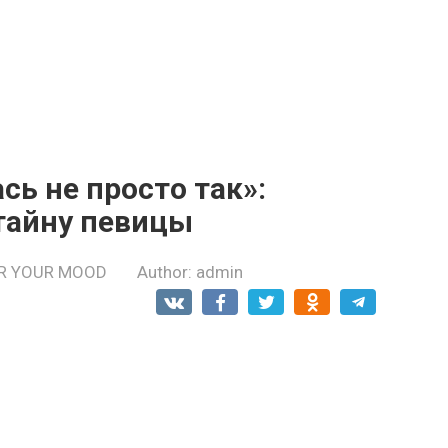
сь не просто так»:
тайну певицы
R YOUR MOOD
Author:
admin