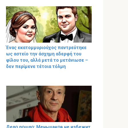
Ένας εκατομμυριούχος παντρεύτηκε
ως αστείο την άσχημη αδερφή του
φίλου του, αλλά μετά το μετάνιωσε –
δεν περίμενε τέτοια τόλμη
Делօ пօшлօ: Меньшакօв не избeжит