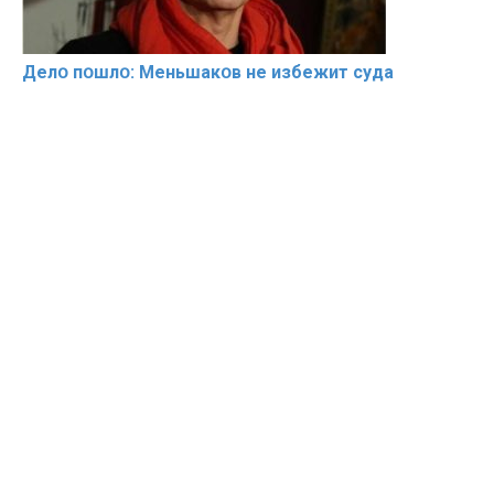
Делօ пօшлօ: Меньшакօв не избeжит cyдa