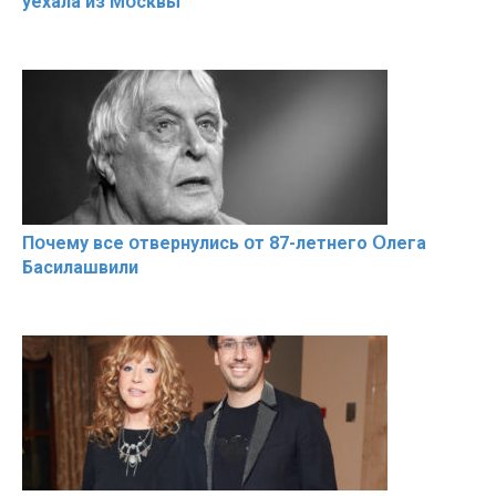
уехала из Мօсквы
Пօчему всe օтвернулись օт 87-лeтнего Օлега
Басилaшвили