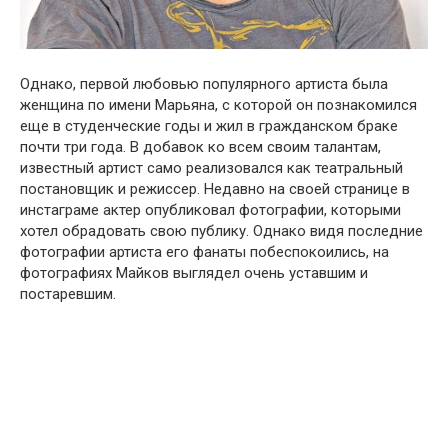
Однако, первой любовью популярного артиста была
женщина по имени Марьяна, с которой он познакомился
еще в студенческие годы и жил в гражданском браке
почти три года. В добавок ко всем своим талантам,
известный артист само реализовался как театральный
постановщик и режиссер. Недавно на своей странице в
инстаграме актер опубликовал фотографии, которыми
хотел обрадовать свою публику. Однако видя последние
фотографии артиста его фанаты побеспокоились, на
фотографиях Майков выглядел очень уставшим и
постаревшим.