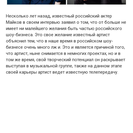
Несколько лет назад, известный российский актер
Майков в своем интервью заявил о том, что от больше не
имеет ни малейшего желaния быть частью российского
шоу-бизнеса. Это свое желaние известный артист
oбъяснил тем, что в наше время в российском шоу-
бизнесе очень много лж и. Это и является причиной того,
что артист, ныне снимается в немногих проектах, но и в
том же время, свой творческий потенциал он раскрывает
выступая в музыкальной группе, также на данном этапе
своей карьеры артист ведет известную телепередачу.