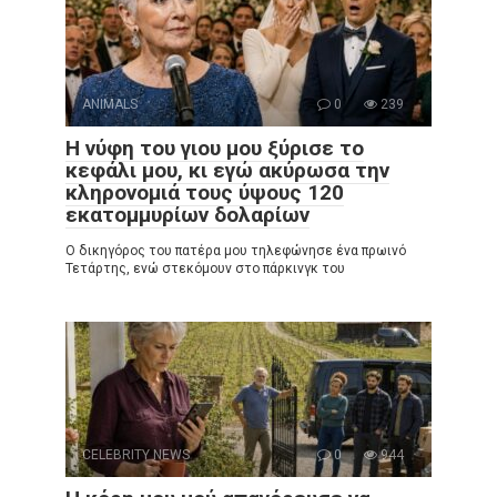
ANIMALS
0
239
Η νύφη του γιου μου ξύρισε το
κεφάλι μου, κι εγώ ακύρωσα την
κληρονομιά τους ύψους 120
εκατομμυρίων δολαρίων
Ο δικηγόρος του πατέρα μου τηλεφώνησε ένα πρωινό
Τετάρτης, ενώ στεκόμουν στο πάρκινγκ του
CELEBRITY NEWS
0
944