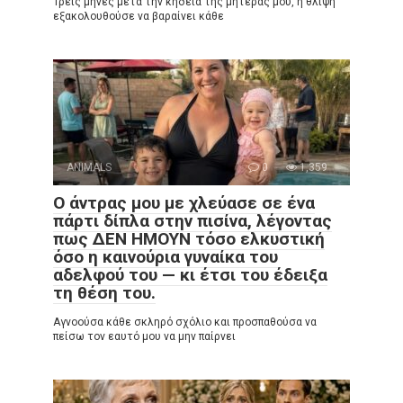
Τρεις μήνες μετά την κηδεία της μητέρας μου, η θλίψη
εξακολουθούσε να βαραίνει κάθε
ANIMALS
0
1,359
Ο άντρας μου με χλεύασε σε ένα
πάρτι δίπλα στην πισίνα, λέγοντας
πως ΔΕΝ ΗΜΟΥΝ τόσο ελκυστική
όσο η καινούρια γυναίκα του
αδελφού του — κι έτσι του έδειξα
τη θέση του.
Αγνοούσα κάθε σκληρό σχόλιο και προσπαθούσα να
πείσω τον εαυτό μου να μην παίρνει