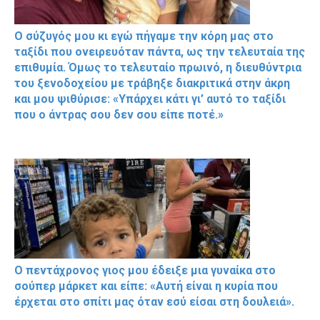
Ο σύζυγός μου κι εγώ πήγαμε την κόρη μας στο
ταξίδι που ονειρευόταν πάντα, ως την τελευταία της
επιθυμία. Όμως το τελευταίο πρωινό, η διευθύντρια
του ξενοδοχείου με τράβηξε διακριτικά στην άκρη
και μου ψιθύρισε: «Υπάρχει κάτι γι’ αυτό το ταξίδι
που ο άντρας σου δεν σου είπε ποτέ.»
Ο πεντάχρονος γιος μου έδειξε μια γυναίκα στο
σούπερ μάρκετ και είπε: «Αυτή είναι η κυρία που
έρχεται στο σπίτι μας όταν εσύ είσαι στη δουλειά».