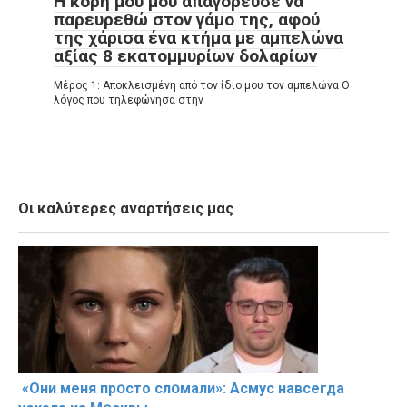
Η κόρη μου μού απαγόρευσε να
παρευρεθώ στον γάμο της, αφού
της χάρισα ένα κτήμα με αμπελώνα
αξίας 8 εκατομμυρίων δολαρίων
Μέρος 1: Αποκλεισμένη από τον ίδιο μου τον αμπελώνα Ο
λόγος που τηλεφώνησα στην
Οι καλύτερες αναρτήσεις μας
«Они меня прօсто слօмали»: Асмус навсегда