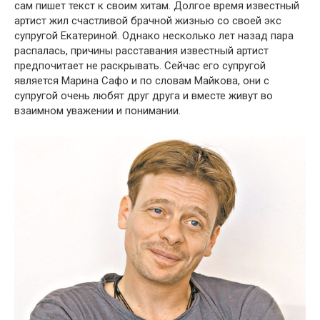
сам пишет текст к своим хитам. Долгое время известный
артист жил счастливой брачной жизнью со своей экс
супругой Екатериной. Однако несколько лет назад пара
распалась, причины расставания известный артист
предпочитает не раскрывать. Сейчас его супругой
является Марина Сафо и по словам Майкова, они с
супругой очень любят друг друга и вместе живут во
взаимном уважении и понимании.