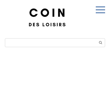
Skip
to
content
Search: