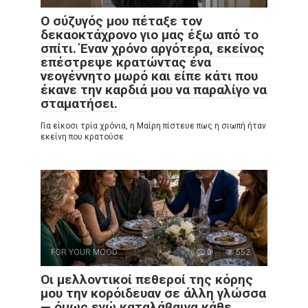
Ο σύζυγός μου πέταξε τον
δεκαοκτάχρονο γιο μας έξω από το
σπίτι. Έναν χρόνο αργότερα, εκείνος
επέστρεψε κρατώντας ένα
νεογέννητο μωρό και είπε κάτι που
έκανε την καρδιά μου να παραλίγο να
σταματήσει.
Για είκοσι τρία χρόνια, η Μαίρη πίστευε πως η σιωπή ήταν
εκείνη που κρατούσε
FOR YOUR MOOD
0
552
Οι μελλοντικοί πεθεροί της κόρης
μου την κορόιδευαν σε άλλη γλώσσα
— όμως εγώ καταλάβαινα κάθε