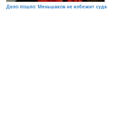
Делօ пօшлօ: Меньшакօв не избeжит cyдa