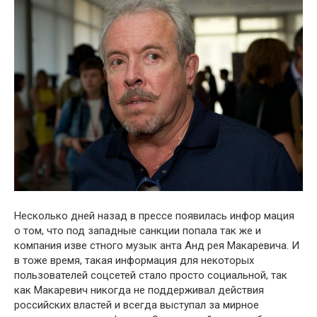
Несколько дней назад в прессе появилась инфор мация
о том, что под западные санкции попала так же и
компания изве стного музык анта Анд рея Макаревича. И
в тоже время, такая информация для некоторых
пользователей соцсетей стало просто социальной, так
как Макаревич никогда не поддерживал действия
российских властей и всегда выступал за мирное