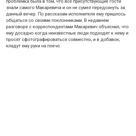
проблемка была в том, что все присутствующие гости
знали самого Макаревича и он не сумел передохнуть за
данный вечер. По рассказам исполнителя ему пришлось
общаться со своими поклонниками. В недавнем
разговоре с корреспондентами Макаревич объяснил, что
ему досадно когда неизвестные люди подходят к нему и
просят сфотографироваться совместно, и в добавок,
кладут ему руки на плечо.