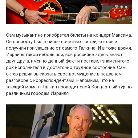
Сам музыкант не приобретал билеты на концерт Максима,
Он попросту был в числе почётных гостей, которые
получили приглашение от самого Галкина. И в тоже время,
Израиль такой небольшой, все россияне здесь знают
друг друга, именно данный факт и поставил знаменитого
рок исполнителя в достаточно трудное состояние. Сам
актер решил высказать своё возмущение в недавнем
разговоре с корреспондентами. Напомним, что на
текущий момент Галкин проводит свой Концертный тур по
различным городам Израиля.