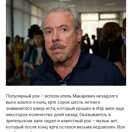
Популярный рок – исполн итель Макаревич незадолго
выск азался о конц ерте сорок шесть летнего
знаменитого юмор иста, который прошёл в Изр аиле ещё
некоторое количество дней назад. Оказывается, в
зрительском зале сидел и известный рок – музык ант,
который после конц ерта остался весьма недоволен. Вся