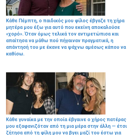
Κάθε Πέμπτη, ο παιδικός μου φίλος έβγαζε τη χήρα
μητέρα μου έξω για αυτό που εκείνη αποκαλούσε
«χορό». Όταν όμως τελικά τον αντιμετώπισα και
απαίτησα να μάθω πού πήγαιναν πραγματικά, η
απάντησή του με έκανε να ψάχνω αμέσως κάπου να
καθίσω.
Κάθε γυναίκα με την οποία έβγαινε ο χήρος πατέρας
μου εξαφανιζόταν από τη μια μέρα στην άλλη — έτσι
ζήτησα από τη φίλη μου να βγει μαζί του έστω για