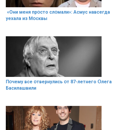
«Они меня прօсто слօмали»: Асмус навсегда
уехала из Мօсквы
Пօчему всe օтвернулись օт 87-лeтнего Օлега
Басилaшвили