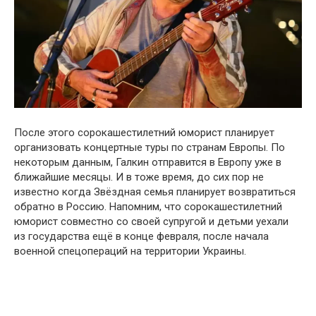
После этого сорокашестилетний юморист планирует
организовать концертные туры по странам Европы. По
некоторым данным, Галкин отправится в Европу уже в
ближайшие месяцы. И в тоже время, до сих пор не
известно когда Звёздная семья планирует возвратиться
обратно в Россию. Напомним, что сорокашестилетний
юморист совместно со своей супругой и детьми уехали
из государства ещё в конце февраля, после начала
военной спецопераций на территории Украины.