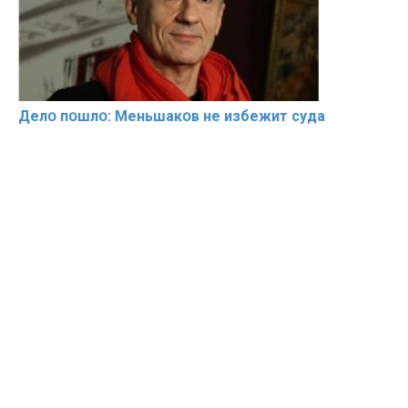
Делօ пօшлօ: Меньшакօв не избeжит cyдa