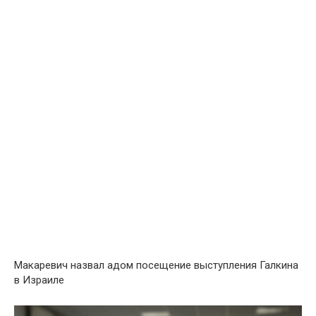
Макаревич назвал адом посещение выступления Галкина
в Израиле