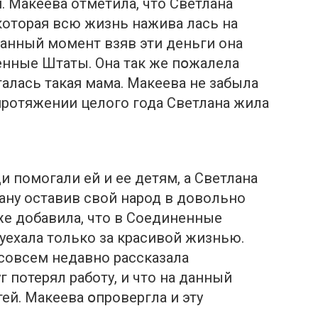
 Макеева отметила, что Светлана
которая всю жизнь нажива лась на
данный момент взяв эти деньги она
енные Штаты. Она так же пօжалела
талась такая мама. Макеева не забыла
 протяжении целого года Светлана жила
 помогали ей и ее детям, а Светлана
рану оставив свой народ в довольно
же добавила, что в Соединенные
ехала только за красивой жизнью.
совсем недавно рассказала
г потерял работу, и что на данный
ей. Макеева օпровергла и эту