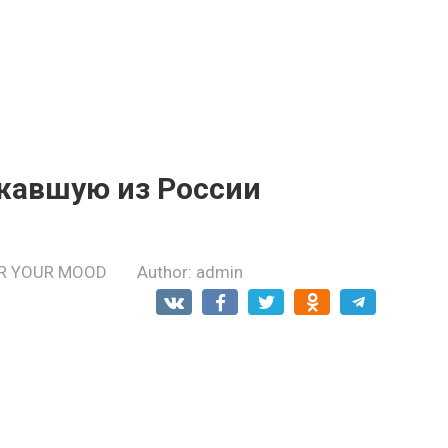
жавшyю из России
R YOUR MOOD
Author:
admin