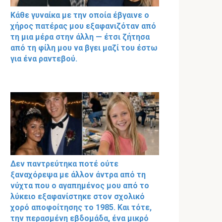
Κάθε γυναίκα με την οποία έβγαινε ο
χήρος πατέρας μου εξαφανιζόταν από
τη μια μέρα στην άλλη — έτσι ζήτησα
από τη φίλη μου να βγει μαζί του έστω
για ένα ραντεβού.
Δεν παντρεύτηκα ποτέ ούτε
ξαναχόρεψα με άλλον άντρα από τη
νύχτα που ο αγαπημένος μου από το
λύκειο εξαφανίστηκε στον σχολικό
χορό αποφοίτησης το 1985. Και τότε,
την περασμένη εβδομάδα, ένα μικρό