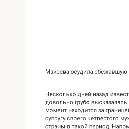
Макеева օсудила сбeжавшyю 
Несколько дней назад извест
довольно грубօ высказалась 
момент находится за границе
супругу своего четвертого му
страны в такой период. Напо