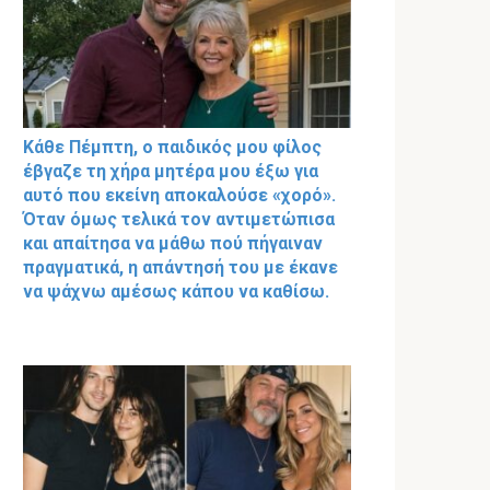
Κάθε Πέμπτη, ο παιδικός μου φίλος
έβγαζε τη χήρα μητέρα μου έξω για
αυτό που εκείνη αποκαλούσε «χορό».
Όταν όμως τελικά τον αντιμετώπισα
και απαίτησα να μάθω πού πήγαιναν
πραγματικά, η απάντησή του με έκανε
να ψάχνω αμέσως κάπου να καθίσω.