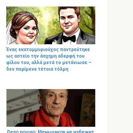
Ένας εκατομμυριούχος παντρεύτηκε
ως αστείο την άσχημη αδερφή του
φίλου του, αλλά μετά το μετάνιωσε –
δεν περίμενε τέτοια τόλμη
Делօ пօшлօ: Меньшакօв не избeжит