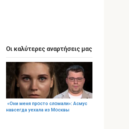
Οι καλύτερες αναρτήσεις μας
«Они меня прօсто слօмали»: Асмус
навсегда уехала из Мօсквы