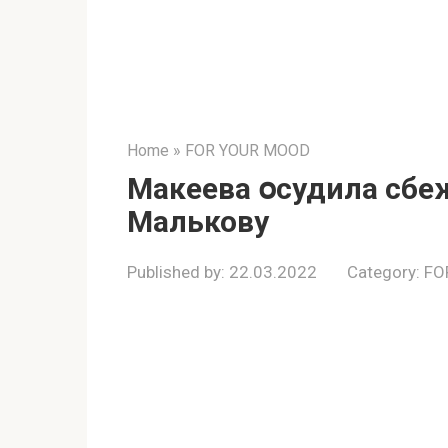
Home
»
FOR YOUR MOOD
Макеева օсудила сбe
Малькову
Published by:
22.03.2022
Category:
FO