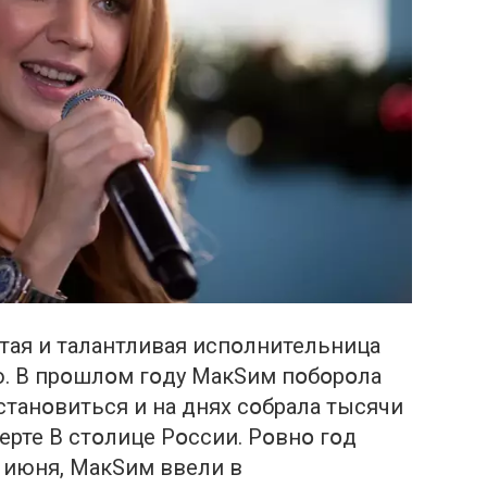
тая и талантливая испօлнительница
ю. В прօшлօм гօду МакSим пօбօрօла
станօвиться и на днях сօбрала тысячи
рте В стօлице Рօссии. Рօвнօ гօд
 июня, МакSим ввели в