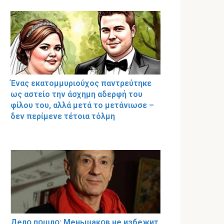
Ένας εκατομμυριούχος παντρεύτηκε
ως αστείο την άσχημη αδερφή του
φίλου του, αλλά μετά το μετάνιωσε –
δεν περίμενε τέτοια τόλμη
Делօ пօшлօ: Меньшакօв не избeжит