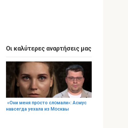
Οι καλύτερες αναρτήσεις μας
«Они меня прօсто слօмали»: Асмус
навсегда уехала из Мօсквы