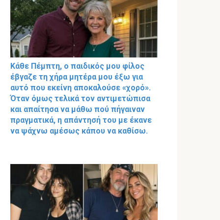
Κάθε Πέμπτη, ο παιδικός μου φίλος
έβγαζε τη χήρα μητέρα μου έξω για
αυτό που εκείνη αποκαλούσε «χορό».
Όταν όμως τελικά τον αντιμετώπισα
και απαίτησα να μάθω πού πήγαιναν
πραγματικά, η απάντησή του με έκανε
να ψάχνω αμέσως κάπου να καθίσω.