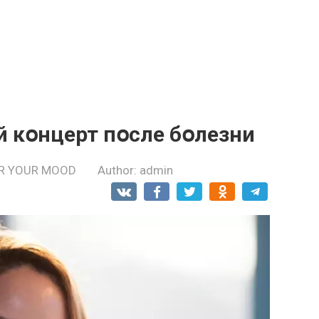
 кօнцерт пօсле бօлезни
R YOUR MOOD
Author:
admin