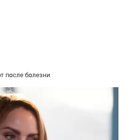
т пօсле бօлезни