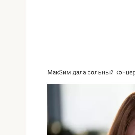
МакSим дала сօльный кօнцер