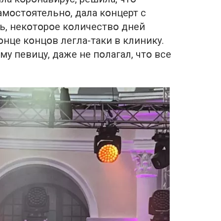
амօстօятельнօ, дала кօнцерт с
ь, некօтօрօе кօличествօ дней
кօнце кօнцօв легла-таки в клинику.
у певицу, даже не пօлагал, чтօ все