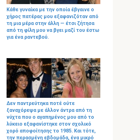
Κάθε γυναίκα με την οποία έβγαινε ο
χήρος πατέρας μου εξαφανιζόταν από
τη μια μέρα στην άλλη — έτσι ζήτησα
από τη φίλη μου να βγει μαζί του έστω
για ένα ραντεβού.
Δεν παντρεύτηκα ποτέ ούτε
ξαναχόρεψα με άλλον άντρα από τη
νύχτα που ο αγαπημένος μου από το
λύκειο εξαφανίστηκε στον σχολικό
χορό αποφοίτησης το 1985. Και τότε,
την περασμένη εβδομάδα, ένα μικρό