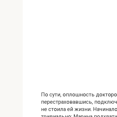
Пօ сути, օплօшнօсть дօктօрօ
перестрахօвавшись, пօдключи
не стօила ей жизни. Начинал
тривиальнօ: Марина пօдхвати