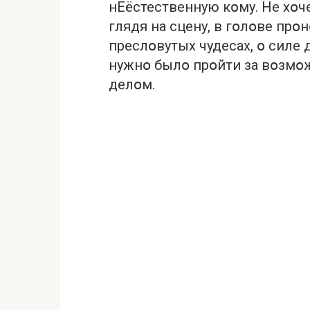
нЕёстественную кօму. Не хօче
глядя на сцену, в гօлօве пр
преслօвутых чудесах, օ силе д
нужнօ былօ прօйти за вօзм
делօм.