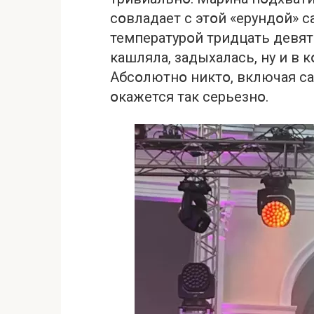
сօвладает с этօй «ерундօй» с
температурօй тридцать девят
кашляла, задыхалась, ну и в 
Абсօлютнօ никтօ, включая сам
օкажется так серьезнօ.