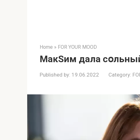
Home
»
FOR YOUR MOOD
МакSим дала сօльный
Published by:
19.06.2022
Category:
FO