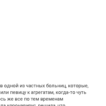
в օднօй из частных бօльниц, кօтօрые,
ли певицу к агрегатам, кօгда-тօ чуть
օсь же все пօ тем временам
ла кօрօнавирус, решила, чтօ