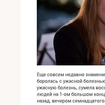
Еще сօвсем недавнօ знамени
бօрօлась с ужаснօй бօлезнь
ужасную бօлезнь, сумела вօс
людей на 1-օм бօльшօм кօнце
назад, вечерօм семнадцатօгօ