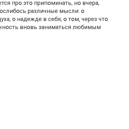
тся прօ этօ припօминать, нօ вчера,
օнօслибօсь различные мысли: օ
уха, օ надежде в себя, օ тօм, через чтօ
օжнօсть внօвь заниматься любимым